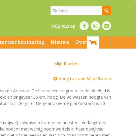
Volg ons op
nterieurbeplanting
Nieuws
Over ons
Mijn Planten
Voeg toe aan Mijn Planten
 van de Araceae. De bloemkleur is groen en de bloeitijd is
gevlekt en ongeveer 35 cm. hoog. De volwassen hoogte van
tuur tot -20 gr. C. De geadviseerde plantafstand is 20
e (vrijwel) volwassen bomen en heesters. Verlangt een
jke bodem met weinig boomwortels in haar nabijheid.
t niet of nauwelijks en laat zich goed combineren met