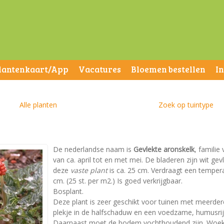
lantenkaart/App
Vacatures
Bloemen bestellen
I
Alle planten
Zoek op tuintype
De nederlandse naam is
Gevlekte aronskelk
, familie
van ca. april tot en met mei. De bladeren zijn wit 
deze
vaste plant
is ca. 25 cm. Verdraagt een tempera
cm. (25 st. per m2.) Is goed verkrijgbaar.
Bosplant.
Deze plant is zeer geschikt voor tuinen met meerder
plekje in de halfschaduw en een voedzame, humusri
Daarnaast moet de bodem vochthoudend zijn. Woeker