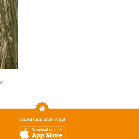
s'
Download onze App!