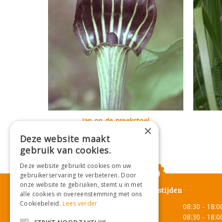
Jan-op-de-preekstoel
×
Arisaema triphyllum
Deze website maakt
gebruik van cookies.
Deze website gebruikt cookies om uw
gebruikerservaring te verbeteren. Door
onze website te gebruiken, stemt u in met
Openingstijden
alle cookies in overeenstemming met ons
Cookiebeleid.
Lees verder
Maandag
08:30 - 18:0
Dinsdag
08:30 - 18:0