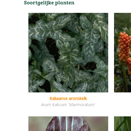
Soortgelijke planten
Italiaanse aronskelk
Arum italicum 'Marmoratum'