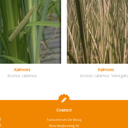
Kalmoes
Kalmoes
Acorus calamus
Acorus calamus 'Variegatu
Contact
0
Tuincentrum De Mooij
0
Noordwijkerweg 36