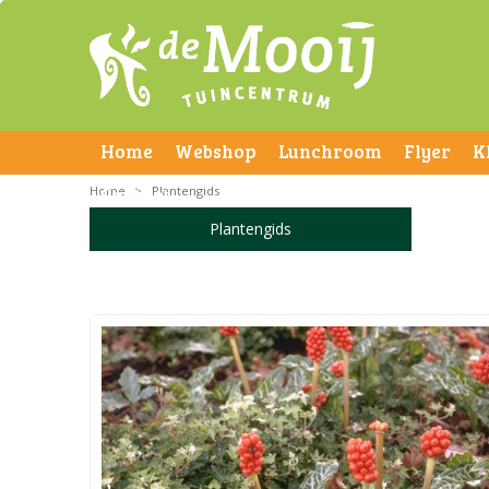
Home
Webshop
Lunchroom
Flyer
K
Home
Contact
>
Plantengids
Plantengids