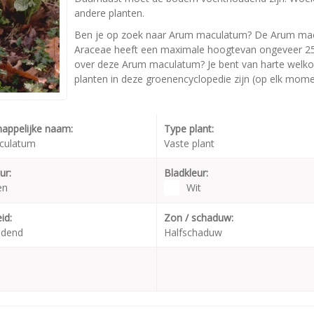
andere planten.
Ben je op zoek naar Arum maculatum? De Arum macu
Araceae heeft een maximale hoogtevan ongeveer 25 c
over deze Arum maculatum? Je bent van harte welkom 
planten in deze groenencyclopedie zijn (op elk momen
appelijke naam:
Type plant:
culatum
Vaste plant
ur:
Bladkleur:
en
Wit
id:
Zon / schaduw:
udend
Halfschaduw