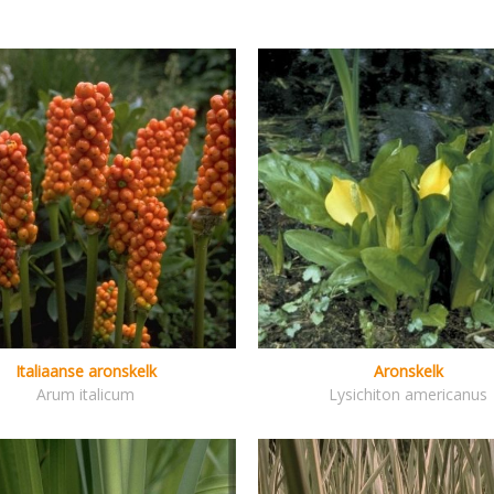
Italiaanse aronskelk
Aronskelk
Arum italicum
Lysichiton americanus