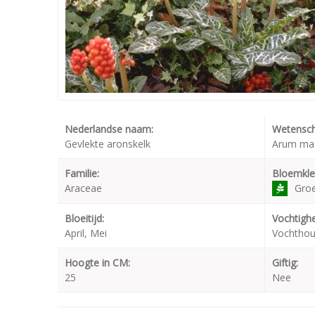
Nederlandse naam:
Wetensch
Gevlekte aronskelk
Arum ma
Familie:
Bloemkle
Araceae
Gro
Bloeitijd:
Vochtighe
April, Mei
Vochtho
Hoogte in CM:
Giftig:
25
Nee