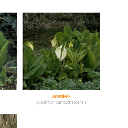
Aronskelk
Lysichiton camtschatcensis