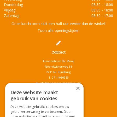
Donderdag
08:30 - 18:00
Vrijdag
08:30 - 18:00
Zaterdag
08:30 - 17:00
Onze lunchroom sluit een half uur eerder dan de winkel!
Toon alle openingstijden
Contact
Tuincentrum De Mooij
Noordwijkerweg 36
2231 NL Rijnsburg
T.
071-4080959
E.
info@tuincentrumdemooij.nl
×
Deze website maakt
gebruik van cookies.
Download onze App!
Deze website gebruikt cookies om uw
gebruikerservaring te verbeteren. Door
onze website te gebruiken, stemt u in met