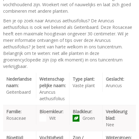
vochthoudend zijn. Woekert niet of nauwelijks en laat zich goed
combineren met andere planten.
Ben je op zoek naar Aruncus aethusifolius? De Aruncus
aethusifolius is ook wel bekend als Geitenbaard. Deze Rosaceae
heeft een maximale hoogtevan ongeveer 30 centimeter. Wil je
meer informatie ontvangen of tips over deze Aruncus
aethusifolius? Je bent van harte welkom in ons tuincentrum.
Belangrijk om te weten: niet alle planten in deze
groenencyclopedie zijn (op elk moment) in ons tuincentrum
verkrijgbaar.
Nederlandse
Wetenschap
Type plant:
Geslacht:
naam:
pelijke naam:
Vaste plant
Aruncus
Geitenbaard
Aruncus
aethusifolius
Familie:
Bloemkleur:
Bladkleur:
Veelkleurig
Rosaceae
Wit
Groen
blad:
Nee
Bloeitijd:
Vochtigheid:
Zon /
Wintergroen: