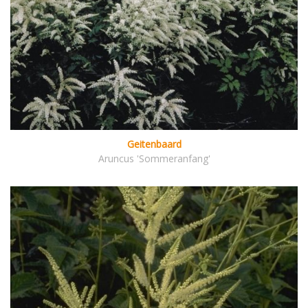
Geitenbaard
Aruncus 'Sommeranfang'