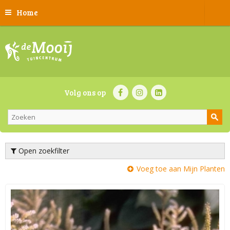
Home
Volg ons op
Open zoekfilter
Voeg toe aan Mijn Planten