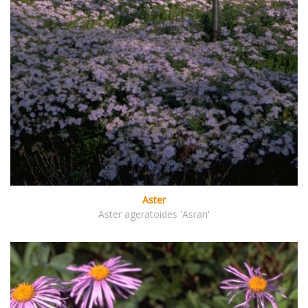
Aster
Aster ageratoides 'Asran'