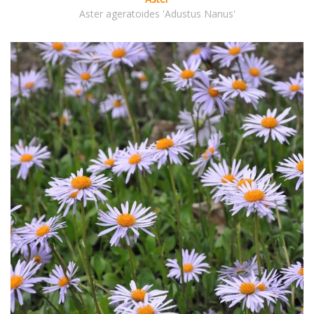
Aster ageratoides 'Adustus Nanus'