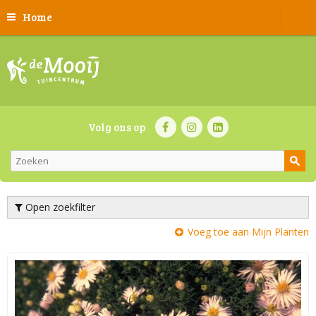
Home
Volg ons op
Open zoekfilter
Voeg toe aan Mijn Planten