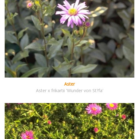
Aster
Aster x frikartii 'Wunder von St?fa'