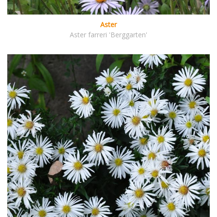
Aster
Aster farreri 'Berggarten'