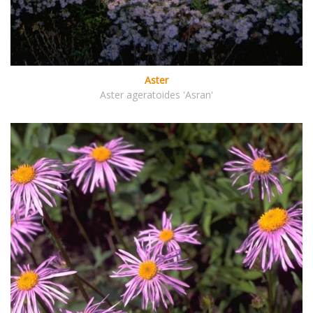
Aster
Aster ageratoides 'Asran'