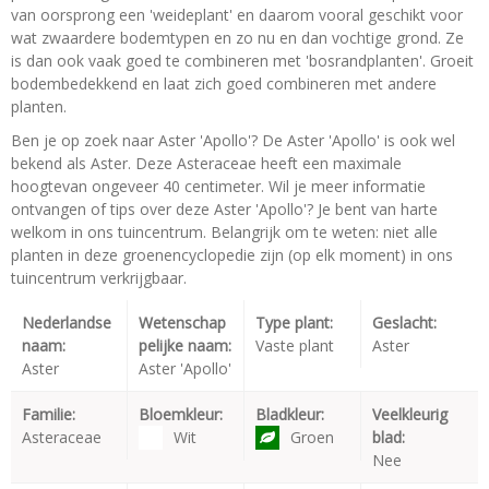
van oorsprong een 'weideplant' en daarom vooral geschikt voor
wat zwaardere bodemtypen en zo nu en dan vochtige grond. Ze
is dan ook vaak goed te combineren met 'bosrandplanten'. Groeit
bodembedekkend en laat zich goed combineren met andere
planten.
Ben je op zoek naar Aster 'Apollo'? De Aster 'Apollo' is ook wel
bekend als Aster. Deze Asteraceae heeft een maximale
hoogtevan ongeveer 40 centimeter. Wil je meer informatie
ontvangen of tips over deze Aster 'Apollo'? Je bent van harte
welkom in ons tuincentrum. Belangrijk om te weten: niet alle
planten in deze groenencyclopedie zijn (op elk moment) in ons
tuincentrum verkrijgbaar.
Nederlandse
Wetenschap
Type plant:
Geslacht:
naam:
pelijke naam:
Vaste plant
Aster
Aster
Aster 'Apollo'
Familie:
Bloemkleur:
Bladkleur:
Veelkleurig
Asteraceae
Wit
Groen
blad:
Nee