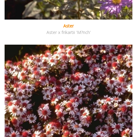
Aster
Aster x frikartii 'M?nch'