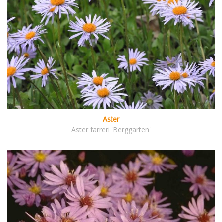
Aster
Aster farreri 'Berggarten'