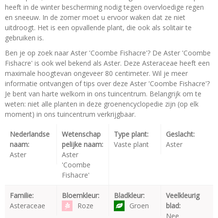
heeft in de winter bescherming nodig tegen overvloedige regen
en sneeuw. In de zomer moet u ervoor waken dat ze niet
uitdroogt. Het is een opvallende plant, die ook als solitair te
gebruiken is.
Ben je op zoek naar Aster 'Coombe Fishacre'? De Aster 'Coombe
Fishacre' is ook wel bekend als Aster. Deze Asteraceae heeft een
maximale hoogtevan ongeveer 80 centimeter. Wil je meer
informatie ontvangen of tips over deze Aster 'Coombe Fishacre'?
Je bent van harte welkom in ons tuincentrum. Belangrijk om te
weten: niet alle planten in deze groenencyclopedie zijn (op elk
moment) in ons tuincentrum verkrijgbaar.
Nederlandse
Wetenschap
Type plant:
Geslacht:
naam:
pelijke naam:
Vaste plant
Aster
Aster
Aster
'Coombe
Fishacre'
Familie:
Bloemkleur:
Bladkleur:
Veelkleurig
Asteraceae
Roze
Groen
blad:
Nee