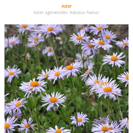
Aster
Aster ageratoides 'Adustus Nanus'