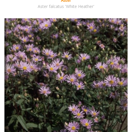
Aster
Aster falcatus 'White Heather'