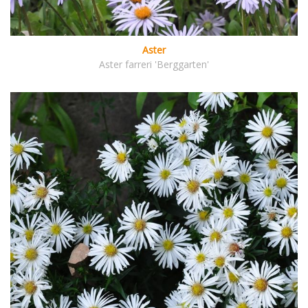
Aster
Aster farreri 'Berggarten'