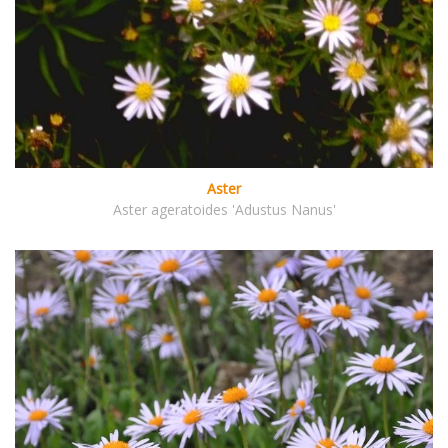
Aster
Aster ageratoides 'Adustus Nanus'