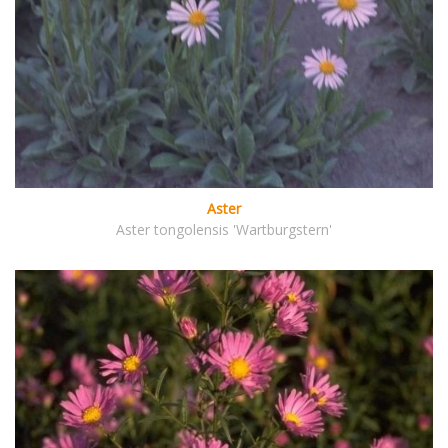
Aster
Aster tongolensis 'Wartburgstern'