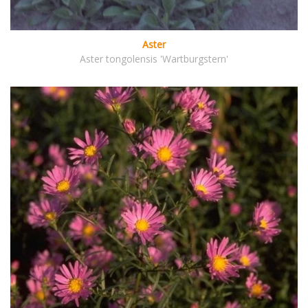
Aster
Aster tongolensis 'Wartburgstern'