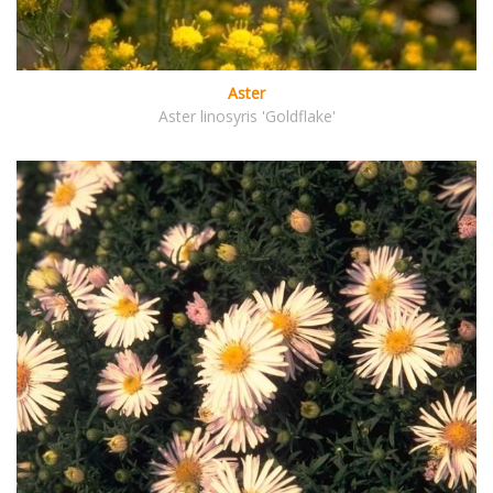
Aster
Aster linosyris 'Goldflake'