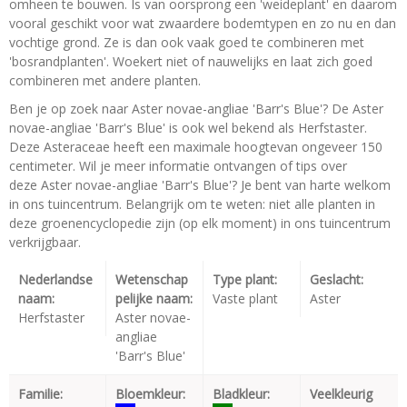
omheen te bouwen. Is van oorsprong een 'weideplant' en daarom
vooral geschikt voor wat zwaardere bodemtypen en zo nu en dan
vochtige grond. Ze is dan ook vaak goed te combineren met
'bosrandplanten'. Woekert niet of nauwelijks en laat zich goed
combineren met andere planten.
Ben je op zoek naar Aster novae-angliae 'Barr's Blue'? De Aster
novae-angliae 'Barr's Blue' is ook wel bekend als Herfstaster.
Deze Asteraceae heeft een maximale hoogtevan ongeveer 150
centimeter. Wil je meer informatie ontvangen of tips over
deze Aster novae-angliae 'Barr's Blue'? Je bent van harte welkom
in ons tuincentrum. Belangrijk om te weten: niet alle planten in
deze groenencyclopedie zijn (op elk moment) in ons tuincentrum
verkrijgbaar.
Nederlandse
Wetenschap
Type plant:
Geslacht:
naam:
pelijke naam:
Vaste plant
Aster
Herfstaster
Aster novae-
angliae
'Barr's Blue'
Familie:
Bloemkleur:
Bladkleur:
Veelkleurig