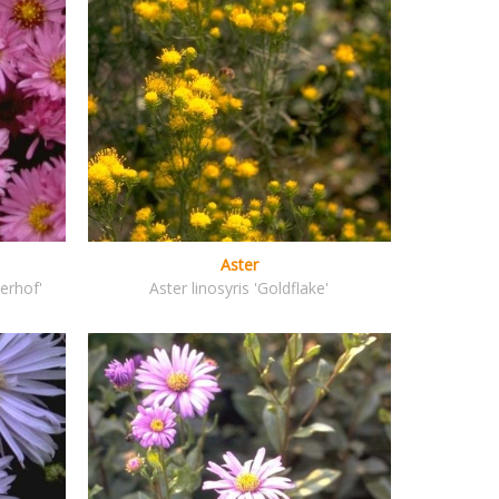
Aster
erhof'
Aster linosyris 'Goldflake'