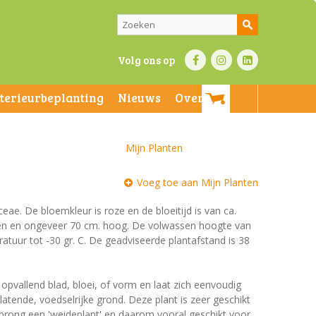
Volg ons op
nterieurbeplanting
Nieuws
Over ons
Mijn Planten
Voeg toe aan Mijn Planten
ceae. De bloemkleur is roze en de bloeitijd is van ca.
oen en ongeveer 70 cm. hoog. De volwassen hoogte van
atuur tot -30 gr. C. De geadviseerde plantafstand is 38
 opvallend blad, bloei, of vorm en laat zich eenvoudig
tende, voedselrijke grond. Deze plant is zeer geschikt
prong een 'weideplant' en daarom vooral geschikt voor