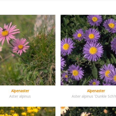
Alpenaster
Alpenaster
Aster alpinus
Aster alpinus 'Dunkle Sch?