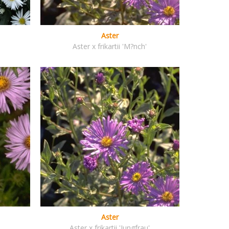
Aster
Aster x frikartii 'M?nch'
Aster
Aster x frikartii 'Jungfrau'