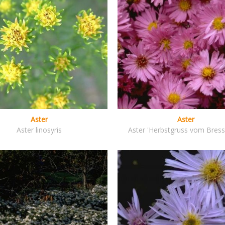
Aster
Aster
Aster linosyris
Aster 'Herbstgruss vom Bress