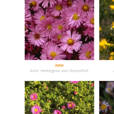
Aster
Aster 'Herbstgruss vom Bresserhof'