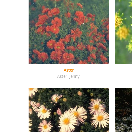
Aster
Aster 'Jenny'