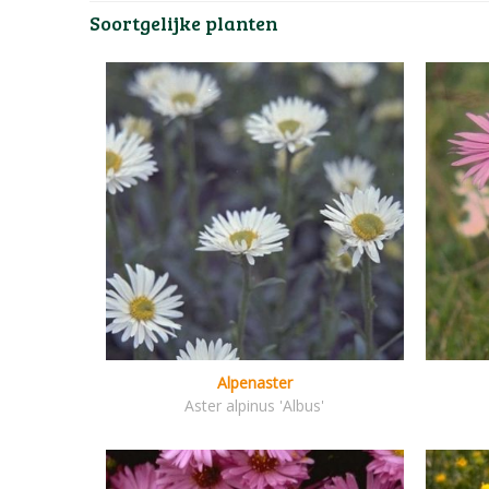
Soortgelijke planten
Alpenaster
Aster alpinus 'Albus'