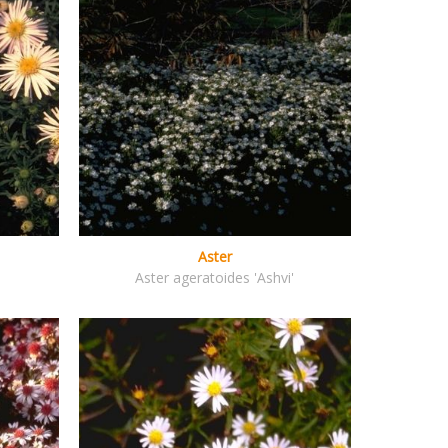
Aster
Aster ageratoides 'Ashvi'