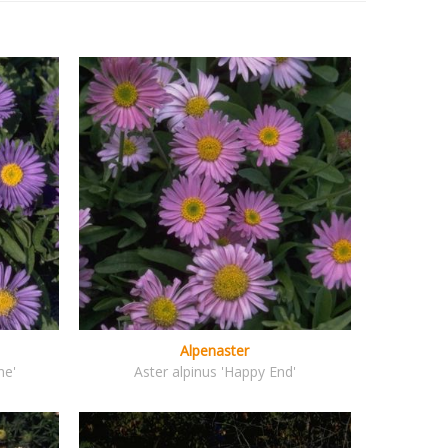
Alpenaster
ne'
Aster alpinus 'Happy End'