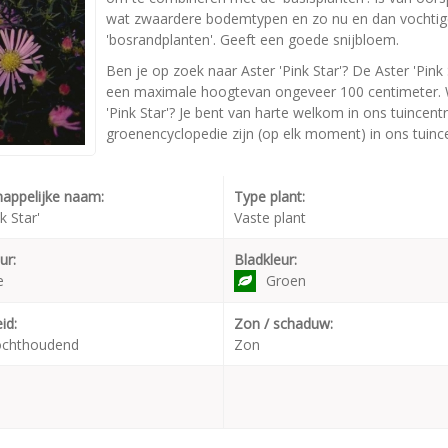
wat zwaardere bodemtypen en zo nu en dan vochtig
'bosrandplanten'. Geeft een goede snijbloem.
Ben je op zoek naar Aster 'Pink Star'? De Aster 'Pink
een maximale hoogtevan ongeveer 100 centimeter. Wi
'Pink Star'? Je bent van harte welkom in ons tuincent
groenencyclopedie zijn (op elk moment) in ons tuinc
appelijke naam:
Type plant:
k Star'
Vaste plant
ur:
Bladkleur:
e
Groen
id:
Zon / schaduw:
ochthoudend
Zon