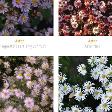
Aster
Aster
r ageratoides 'Harry Schmidt'
Aster 'Jan'