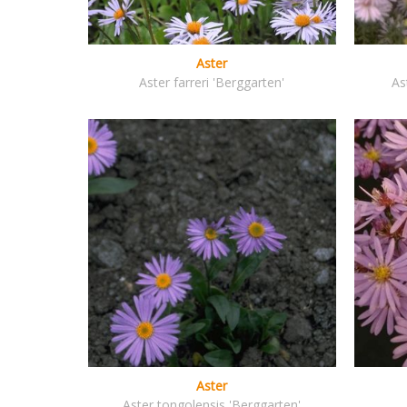
Aster
Aster farreri 'Berggarten'
As
Aster
Aster tongolensis 'Berggarten'