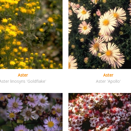
Aster
Aster
Aster linosyris 'Goldflake'
Aster 'Apollo'