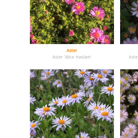
Aster
Aster 'Alice Haslam'
Aste