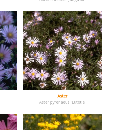
Aster
Aster pyrenaeus 'Lutetia'