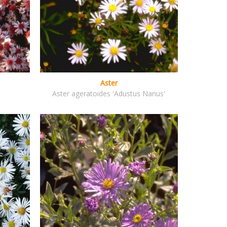
Aster
Aster ageratoides 'Adustus Nanus'