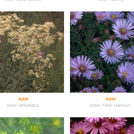
Aster
Aster
Aster umbellatus
Aster 'Peter Harrison'