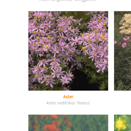
Aster
Aster sedifolius 'Nanus'