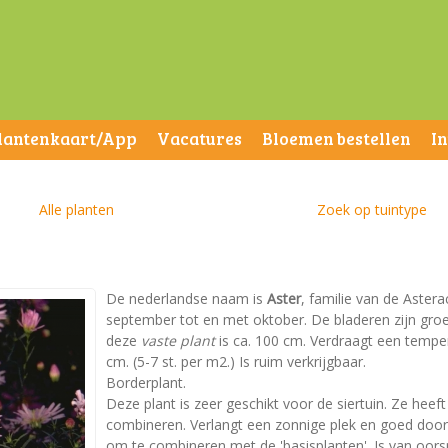
lantenkaart/App
Vacatures
Bloemen bestellen
I
Alle planten
Zoek op tuintype
De nederlandse naam is
Aster
, familie van de Astera
september tot en met oktober. De bladeren zijn gr
deze
vaste plant
is ca. 100 cm. Verdraagt een temper
cm. (5-7 st. per m2.) Is ruim verkrijgbaar.
Borderplant.
Deze plant is zeer geschikt voor de siertuin. Ze heeft
combineren. Verlangt een zonnige plek en goed doorla
om te combineren met de 'basisplanten'. Is van oors