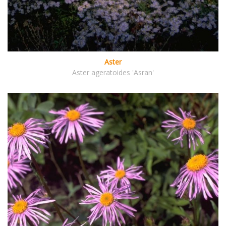
Aster
Aster ageratoides 'Asran'