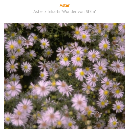
Aster
Aster x frikartii 'Wunder von St?fa'