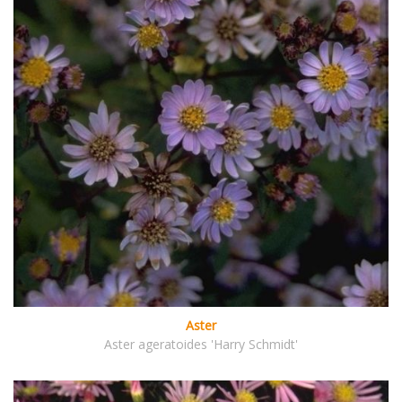
Aster
Aster ageratoides 'Harry Schmidt'