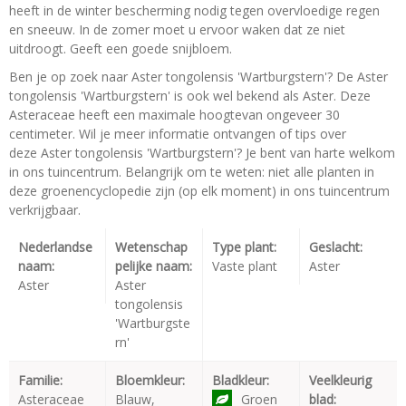
heeft in de winter bescherming nodig tegen overvloedige regen
en sneeuw. In de zomer moet u ervoor waken dat ze niet
uitdroogt. Geeft een goede snijbloem.
Ben je op zoek naar Aster tongolensis 'Wartburgstern'? De Aster
tongolensis 'Wartburgstern' is ook wel bekend als Aster. Deze
Asteraceae heeft een maximale hoogtevan ongeveer 30
centimeter. Wil je meer informatie ontvangen of tips over
deze Aster tongolensis 'Wartburgstern'? Je bent van harte welkom
in ons tuincentrum. Belangrijk om te weten: niet alle planten in
deze groenencyclopedie zijn (op elk moment) in ons tuincentrum
verkrijgbaar.
Nederlandse
Wetenschap
Type plant:
Geslacht:
naam:
pelijke naam:
Vaste plant
Aster
Aster
Aster
tongolensis
'Wartburgste
rn'
Familie:
Bloemkleur:
Bladkleur:
Veelkleurig
Asteraceae
Blauw,
Groen
blad: