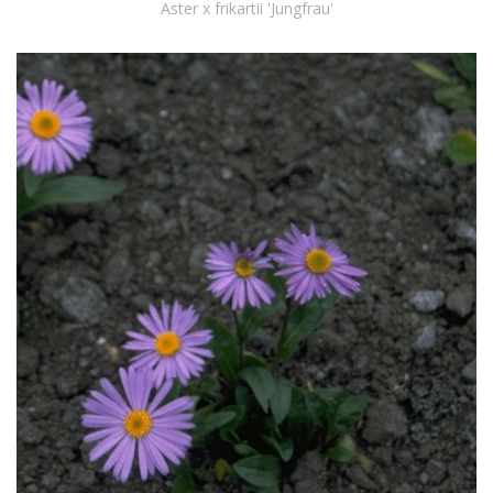
Aster x frikartii 'Jungfrau'