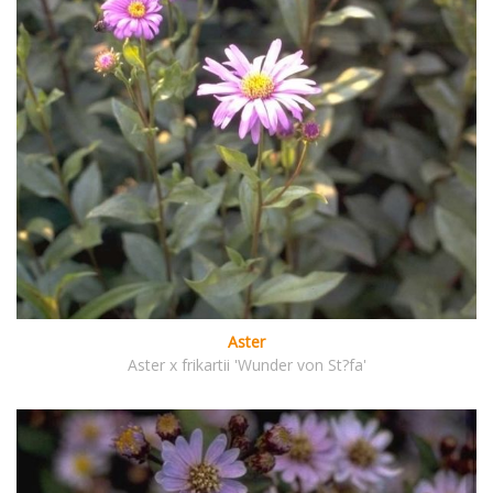
Aster
Aster x frikartii 'Wunder von St?fa'