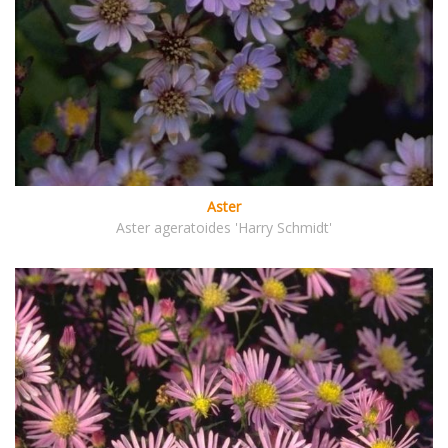
Aster
Aster ageratoides 'Harry Schmidt'