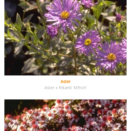
Aster
Aster x frikartii 'M?nch'