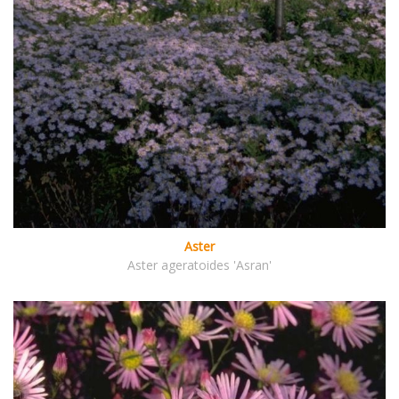
Aster
Aster ageratoides 'Asran'