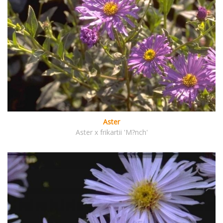
Aster
Aster x frikartii 'M?nch'