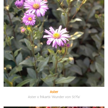
Aster
Aster x frikartii 'Wunder von St?fa'