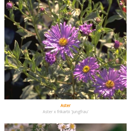
Aster
Aster x frikartii 'Jungfrau'