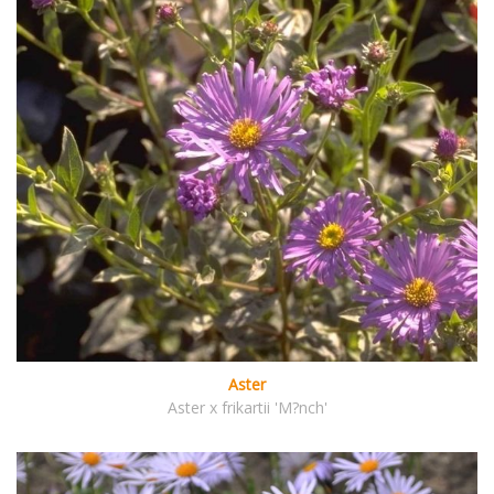
Aster
Aster x frikartii 'M?nch'