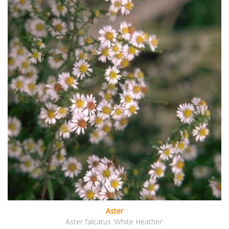
Aster
Aster falcatus 'White Heather'