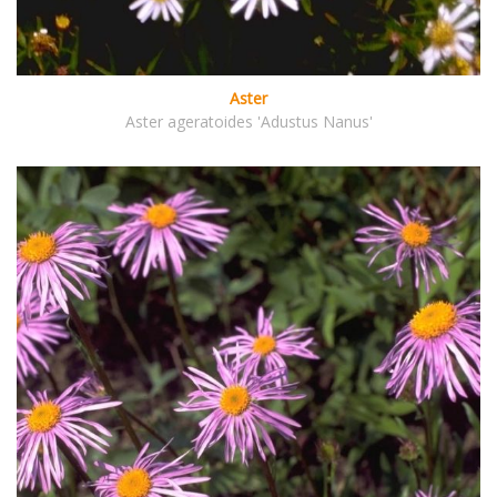
Aster
Aster ageratoides 'Adustus Nanus'