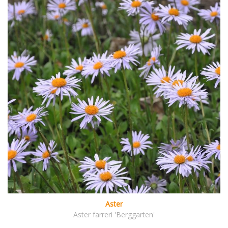
Aster
Aster farreri 'Berggarten'