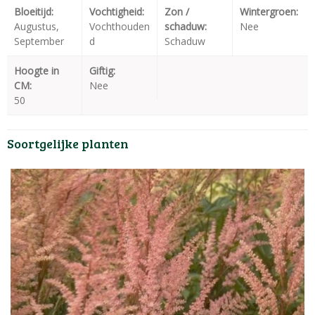
Bloeitijd:
Vochtigheid:
Zon /
Wintergroen:
Augustus,
Vochthouden
schaduw:
Nee
September
d
Schaduw
Hoogte in
Giftig:
CM:
Nee
50
Soortgelijke planten