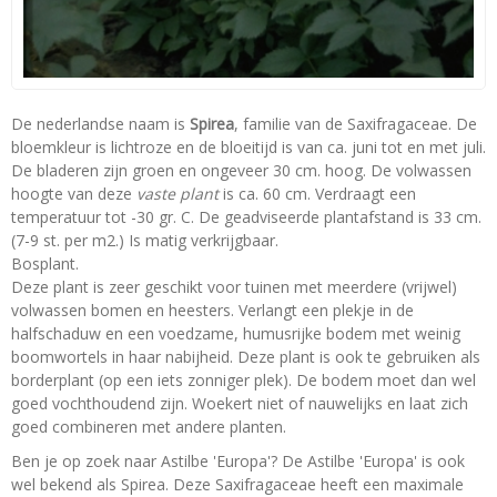
De nederlandse naam is
Spirea
, familie van de Saxifragaceae. De
bloemkleur is lichtroze en de bloeitijd is van ca. juni tot en met juli.
De bladeren zijn groen en ongeveer 30 cm. hoog. De volwassen
hoogte van deze
vaste plant
is ca. 60 cm. Verdraagt een
temperatuur tot -30 gr. C. De geadviseerde plantafstand is 33 cm.
(7-9 st. per m2.) Is matig verkrijgbaar.
Bosplant.
Deze plant is zeer geschikt voor tuinen met meerdere (vrijwel)
volwassen bomen en heesters. Verlangt een plekje in de
halfschaduw en een voedzame, humusrijke bodem met weinig
boomwortels in haar nabijheid. Deze plant is ook te gebruiken als
borderplant (op een iets zonniger plek). De bodem moet dan wel
goed vochthoudend zijn. Woekert niet of nauwelijks en laat zich
goed combineren met andere planten.
Ben je op zoek naar Astilbe 'Europa'? De Astilbe 'Europa' is ook
wel bekend als Spirea. Deze Saxifragaceae heeft een maximale