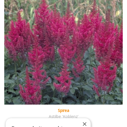
Spirea
Astilbe 'Koblenz'
×