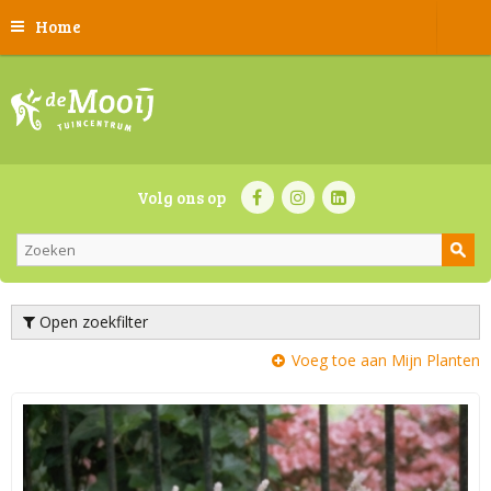
Home
Volg ons op
Open zoekfilter
Voeg toe aan Mijn Planten