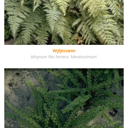
Wijfjesvaren
Athyrium filix-femina 'Minutissimum'