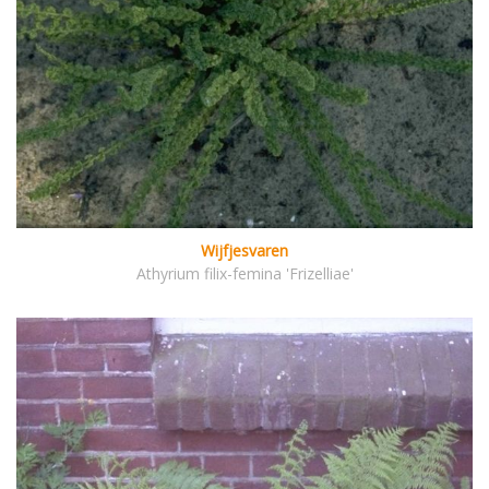
Wijfjesvaren
Athyrium filix-femina 'Frizelliae'