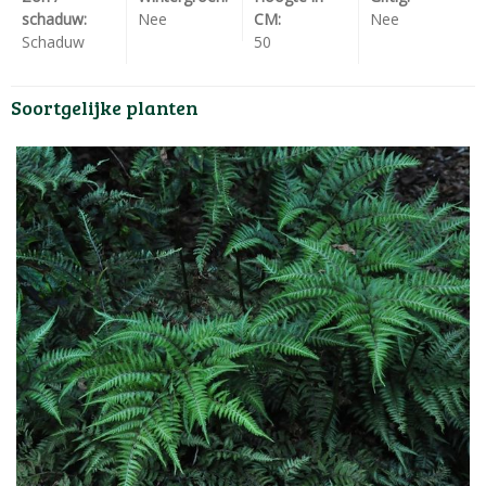
schaduw:
Nee
CM:
Nee
Schaduw
50
Soortgelijke planten