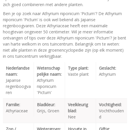
zich goed combineren met andere planten.
Ben je op zoek naar Athyrium niponicum 'Pictum'? De Athyrium
niponicum 'Pictum' is ook wel bekend als Japanse
regenboogvaren. Deze Athyriaceae heeft een maximale
hoogtevan ongeveer 50 centimeter. Wil je meer informatie
ontvangen of tips over deze Athyrium niponicum 'Pictum'? Je bent
van harte welkom in ons tuincentrum. Belangrijk om te weten:
niet alle planten in deze groenencyclopedie zijn (op elk moment)
in ons tuincentrum verkrijgbaar.
Nederlandse
Wetenschap
Type plant:
Geslacht:
naam:
pelijke naam:
Vaste plant
Athyrium
Japanse
Athyrium
regenboogva
niponicum
ren
'Pictum'
Familie:
Bladkleur:
Veelkleurig
Vochtigheid:
Athyriaceae
Grijs, Groen
blad:
Vochthouden
Nee
d
Zon /
Wintergroen:
Hoogte in
Giftig: