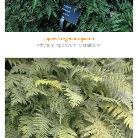
Japanse regenboogvaren
Athyrium niponicum 'Metallicum'