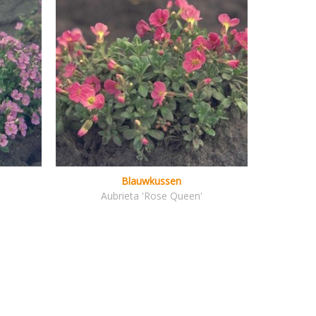
Blauwkussen
Aubrieta 'Rose Queen'