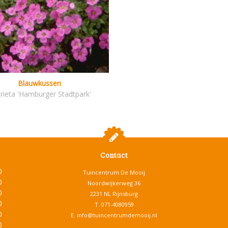
Blauwkussen
rieta 'Hamburger Stadtpark'
Contact
0
Tuincentrum De Mooij
0
Noordwijkerweg 36
0
2231 NL Rijnsburg
0
T.
071-4080959
0
E.
info@tuincentrumdemooij.nl
0