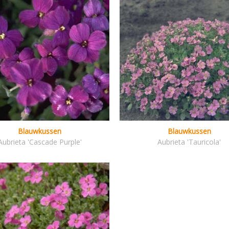
Blauwkussen
Blauwkussen
Aubrieta 'Cascade Purple'
Aubrieta 'Tauricola'