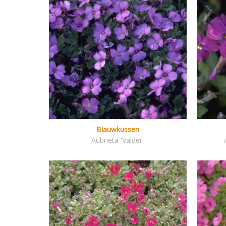
Blauwkussen
Aubrieta 'Valder'