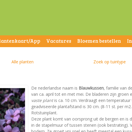
lantenkaart/App
Vacatures
Bloemen bestellen
I
Alle planten
Zoek op tuintype
De nederlandse naam is
Blauwkussen
, familie van d
van ca. april tot en met mei. De bladeren zijn groe
vaste plant
is ca. 10 cm. Verdraagt een temperatuur to
geadviseerde plantafstand is 30 cm. (8-11 st. per m2.)
Rotstuinplant.
Deze plant komt van oorsprong uit de bergen en is da
in de stapelmuur of tussen stenen (ook bestrating). 
bodem. Ze groeit vrij snel en heeft meestal een kuss