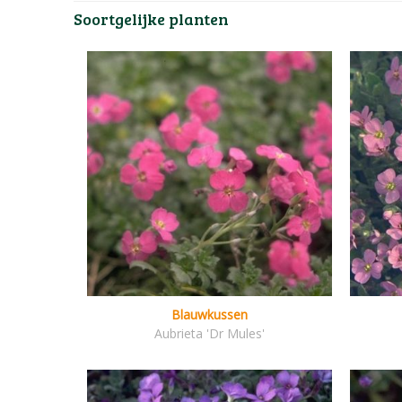
Soortgelijke planten
Blauwkussen
Aubrieta 'Dr Mules'