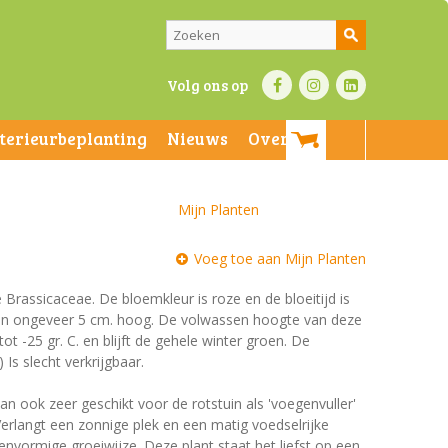
Volg ons op
nterieurbeplanting
Nieuws
Over ons
Mijn Planten
Voeg toe aan Mijn Planten
e Brassicaceae. De bloemkleur is roze en de bloeitijd is
n en ongeveer 5 cm. hoog. De volwassen hoogte van deze
t -25 gr. C. en blijft de gehele winter groen. De
 Is slecht verkrijgbaar.
n ook zeer geschikt voor de rotstuin als 'voegenvuller'
Verlangt een zonnige plek en een matig voedselrijke
envormige groeiwijze. Deze plant staat het liefst op een