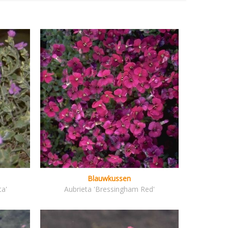
Blauwkussen
ta'
Aubrieta 'Bressingham Red'