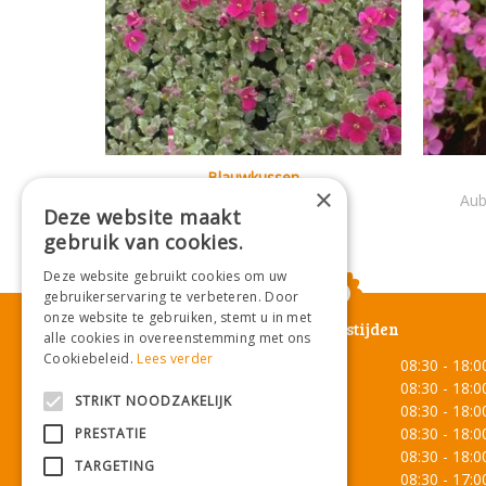
Blauwkussen
×
Aubrieta 'Red Carpet'
Aub
Deze website maakt
gebruik van cookies.
Deze website gebruikt cookies om uw
gebruikerservaring te verbeteren. Door
onze website te gebruiken, stemt u in met
Openingstijden
alle cookies in overeenstemming met ons
Cookiebeleid.
Lees verder
Maandag
08:30 - 18:0
Dinsdag
08:30 - 18:0
STRIKT NOODZAKELIJK
Woensdag
08:30 - 18:0
Donderdag
08:30 - 18:0
PRESTATIE
Vrijdag
08:30 - 18:0
TARGETING
Zaterdag
08:30 - 17:0