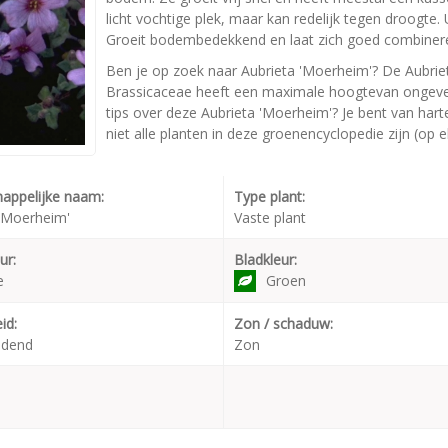
licht vochtige plek, maar kan redelijk tegen droogte.
Groeit bodembedekkend en laat zich goed combiner
Ben je op zoek naar Aubrieta 'Moerheim'? De Aubrie
Brassicaceae heeft een maximale hoogtevan ongevee
tips over deze Aubrieta 'Moerheim'? Je bent van har
niet alle planten in deze groenencyclopedie zijn (op 
appelijke naam:
Type plant:
 'Moerheim'
Vaste plant
ur:
Bladkleur:
e
Groen
id:
Zon / schaduw:
udend
Zon