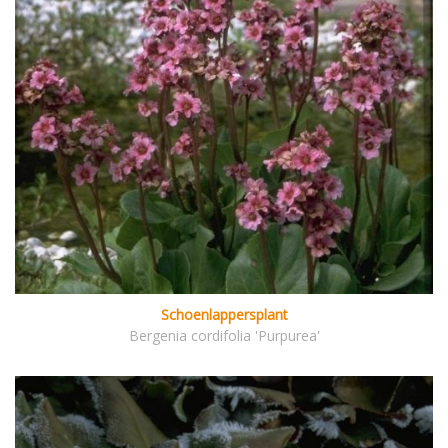
Schoenlappersplant
Bergenia cordifolia 'Purpurea'