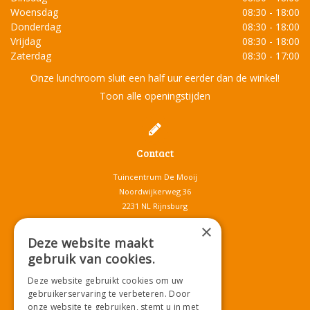
Woensdag
08:30 - 18:00
Donderdag
08:30 - 18:00
Vrijdag
08:30 - 18:00
Zaterdag
08:30 - 17:00
Onze lunchroom sluit een half uur eerder dan de winkel!
Toon alle openingstijden
Contact
Tuincentrum De Mooij
Noordwijkerweg 36
2231 NL Rijnsburg
T.
071-4080959
×
E.
info@tuincentrumdemooij.nl
Deze website maakt
gebruik van cookies.
Deze website gebruikt cookies om uw
Download onze App!
gebruikerservaring te verbeteren. Door
onze website te gebruiken, stemt u in met