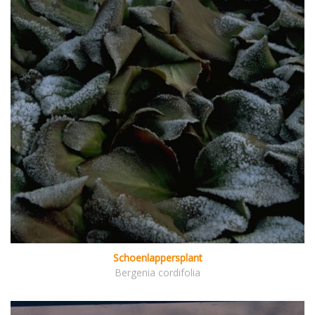
Schoenlappersplant
Bergenia cordifolia