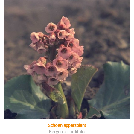
Schoenlappersplant
Bergenia cordifolia