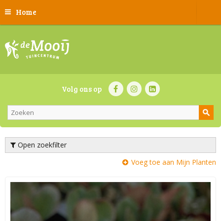
Home
Volg ons op
Open zoekfilter
Voeg toe aan Mijn Planten