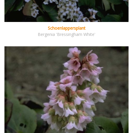
Schoenlappersplant
Bergenia 'Bressingham White'