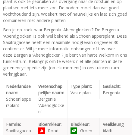
plant is ook te gebruiken als overgang naar de rotstuin en op
plaatsen met iets meer zon. De bodem moet dan wel goed
vochthoudend zijn. Woekert niet of nauwelijks en laat zich goed
combineren met andere planten.
Ben je op zoek naar Bergenia 'Abendglocken'? De Bergenia
'Abendglocken' is ook wel bekend als Schoenlappersplant. Deze
Saxifragaceae heeft een maximale hoogtevan ongeveer 30
centimeter. Wil je meer informatie ontvangen of tips over
deze Bergenia 'Abendglocken'? Je bent van harte welkom in ons
tuincentrum. Belangrijk om te weten: niet alle planten in deze
groenencyclopedie zijn (op elk moment) in ons tuincentrum
verkrijgbaar.
Nederlandse
Wetenschap
Type plant:
Geslacht:
naam:
pelijke naam:
Vaste plant
Bergenia
Schoenlappe
Bergenia
rsplant
'Abendglocke
n'
Familie:
Bloemkleur:
Bladkleur:
Veelkleurig
Saxifragacea
Rood
Groen
blad: