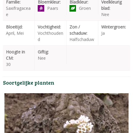
Familie:
Bloemkleur:
Bladkleur:
Veelkleurig
Saxifragacea
Paars
Groen
blad:
e
Nee
Bloeitijd:
Vochtigheid:
Zon /
Wintergroen:
April, Mei
Vochthouden
schaduw:
Ja
d
Halfschaduw
Hoogte in
Giftig:
CM:
Nee
30
Soortgelijke planten