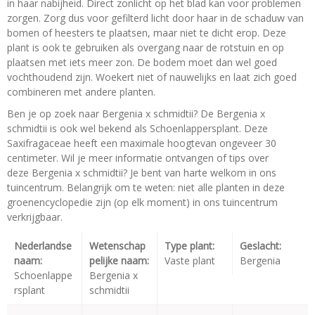
in haar nabijheid. Direct zonlicht op het blad kan voor problemen
zorgen. Zorg dus voor gefilterd licht door haar in de schaduw van
bomen of heesters te plaatsen, maar niet te dicht erop. Deze
plant is ook te gebruiken als overgang naar de rotstuin en op
plaatsen met iets meer zon. De bodem moet dan wel goed
vochthoudend zijn. Woekert niet of nauwelijks en laat zich goed
combineren met andere planten.
Ben je op zoek naar Bergenia x schmidtii? De Bergenia x
schmidtii is ook wel bekend als Schoenlappersplant. Deze
Saxifragaceae heeft een maximale hoogtevan ongeveer 30
centimeter. Wil je meer informatie ontvangen of tips over
deze Bergenia x schmidtii? Je bent van harte welkom in ons
tuincentrum. Belangrijk om te weten: niet alle planten in deze
groenencyclopedie zijn (op elk moment) in ons tuincentrum
verkrijgbaar.
Nederlandse
Wetenschap
Type plant:
Geslacht:
naam:
pelijke naam:
Vaste plant
Bergenia
Schoenlappe
Bergenia x
rsplant
schmidtii