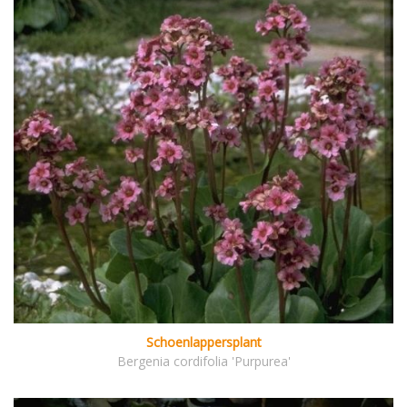
Schoenlappersplant
Bergenia cordifolia 'Purpurea'