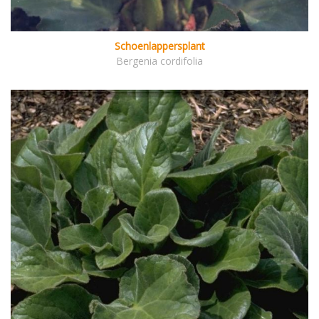
Schoenlappersplant
Bergenia cordifolia