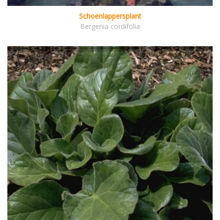
Schoenlappersplant
Bergenia cordifolia