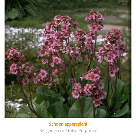
Schoenlappersplant
Bergenia cordifolia 'Purpurea'