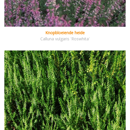
Knopbloeiende heide
Calluna vulgaris 'Roswhita'