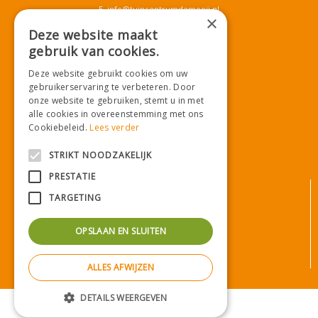
E.
info@tuincentrumdemooij.nl
×
Deze website maakt
gebruik van cookies.
Download onze App!
Deze website gebruikt cookies om uw
gebruikerservaring te verbeteren. Door
onze website te gebruiken, stemt u in met
alle cookies in overeenstemming met ons
Cookiebeleid.
Lees verder
STRIKT NOODZAKELIJK
PRESTATIE
© Tuincentrum De Mooij
TARGETING
Algemene voorwaarden
Privacy statement
OPSLAAN EN SLUITEN
Bezorginformatie
Betaalinformatie
ALLES AFWIJZEN
Privacy policy
Green Solutions
|
Tuincentrum Overzicht
DETAILS WEERGEVEN