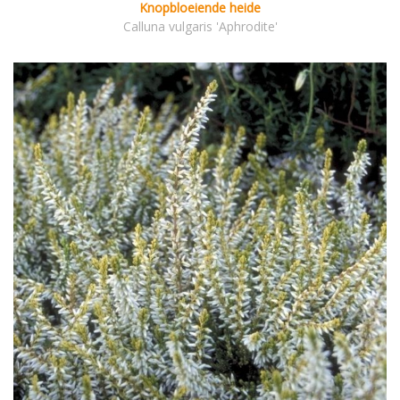
Knopbloeiende heide
Calluna vulgaris 'Aphrodite'