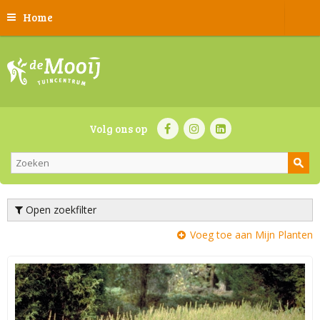
Home
Volg ons op
Open zoekfilter
Voeg toe aan Mijn Planten