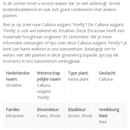
In de zomer moet u ervoor waken dat ze niet uitdroogt. Groeit
bodembedekkend en laat zich goed combineren met andere
planten.
Ben je op zoek naar Calluna vulgaris 'Firefly'? De Calluna vulgaris
'Firefly' is ook wel bekend als Struikhei. Deze Ericaceae heeft een
maximale hoogtevan ongeveer 35 centimeter. Wil je meer
informatie ontvangen of tips over deze Calluna vulgaris 'Firefly'? Je
bent van harte welkom in ons tuincentrum. Belangrijk om te
weten: niet alle planten in deze groenencyclopedie zijn (op elk
moment) in ons tuincentrum verkrijgbaar.
Nederlandse
Wetenschap
Type plant:
Geslacht:
naam:
pelijke naam:
Vaste plant
Calluna
Struikhei
Calluna
vulgaris
'Firefly'
Familie:
Bloemkleur:
Bladkleur:
Veelkleurig
Ericaceae
Paars, Rood
Groen, Rood
blad:
Nee