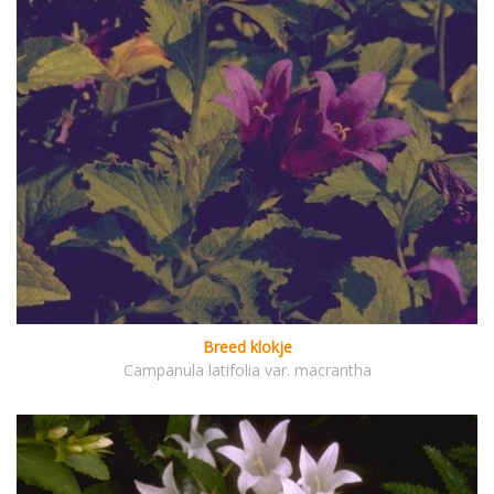
Breed klokje
Campanula latifolia var. macrantha