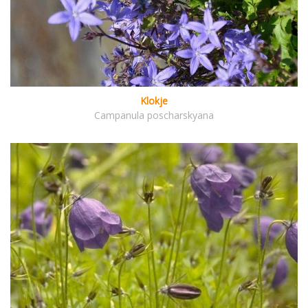
Klokje
Campanula poscharskyana