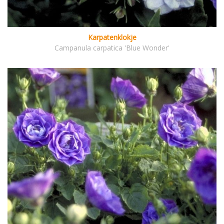
Karpatenklokje
Campanula carpatica 'Blue Wonder'