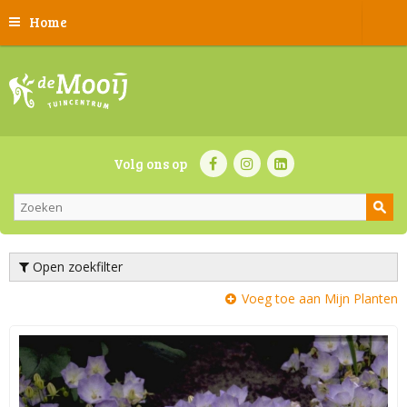
Home
Volg ons op
Open zoekfilter
Voeg toe aan Mijn Planten