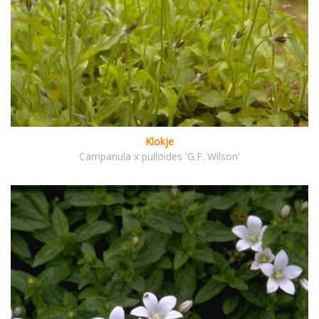
Klokje
Campanula x pulloides 'G.F. Wilson'