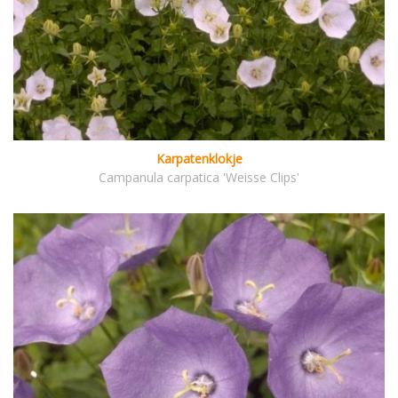
Karpatenklokje
Campanula carpatica 'Weisse Clips'