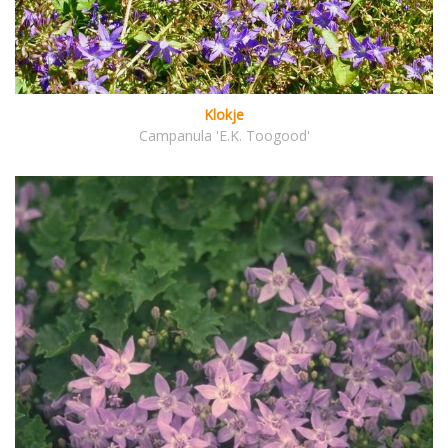
Klokje
Campanula 'E.K. Toogood'