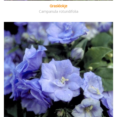
Grasklokje
Campanula rotundifolia