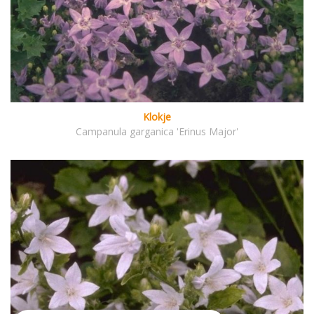
Klokje
Campanula garganica 'Erinus Major'