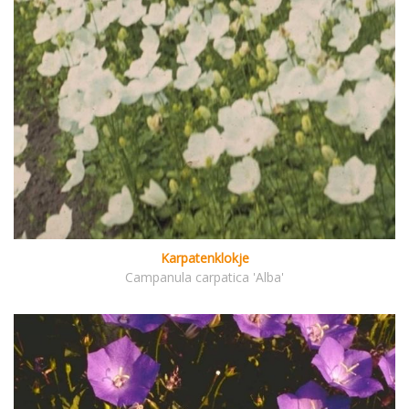
Karpatenklokje
Campanula carpatica 'Alba'