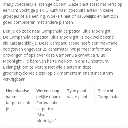
matig voedselrijke, stenige bodem. Deze plant staat het liefst op
een licht vochtige plek. U kunt haar goed uitplanten In kleine
groepjes of als eenling. Woekert niet of nauwelijks en laat zich
goed combineren met andere planten.
Ben je op zoek naar Campanula carpatica 'Blue Moonlight'?
De Campanula carpatica 'Blue Moonlight' is ook wel bekend
als Karpatenklokje. Deze Campanulaceae heeft een maximale
hoogtevan ongeveer 25 centimeter. Wil je meer informatie
ontvangen of tips over deze Campanula carpatica 'Blue
Moonlight'? Je bent van harte welkom in ons tuincentrum.
Belangrijk om te weten: niet alle planten in deze
groenencyclopedie zijn (op elk moment) in ons tuincentrum
verkrijgbaar.
Nederlandse
Wetenschap
Type plant:
Geslacht:
naam:
pelijke naam:
Vaste plant
Campanula
Karpatenklok
Campanula
je
carpatica
'Blue
Moonlight'