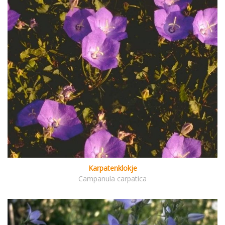
Karpatenklokje
Campanula carpatica