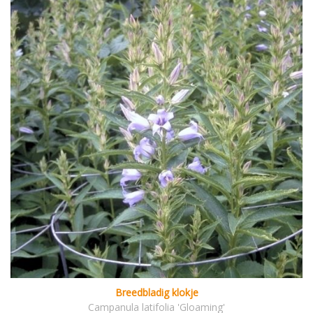
Breedbladig klokje
Campanula latifolia 'Gloaming'