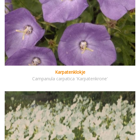
Karpatenklokje
Campanula carpatica 'Karpatenkrone'