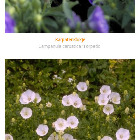
Karpatenklokje
Campanula carpatica 'Torpedo'