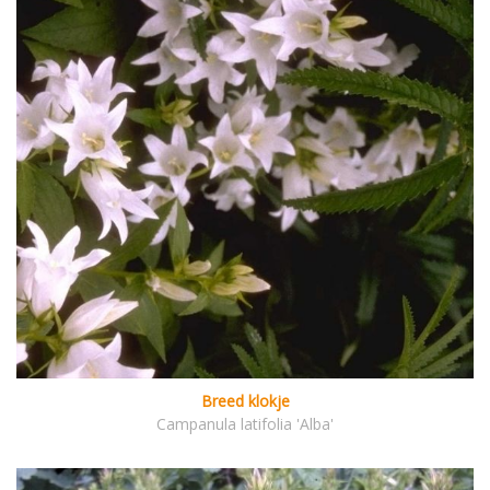
Breed klokje
Campanula latifolia 'Alba'