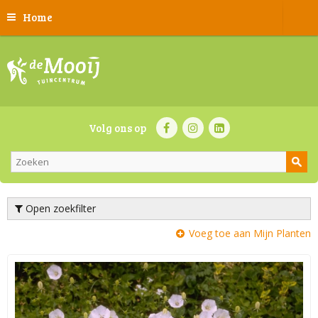
Home
Volg ons op
Open zoekfilter
Voeg toe aan Mijn Planten