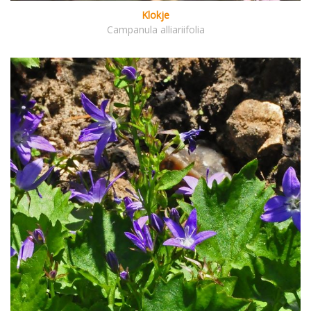
Klokje
Campanula alliariifolia