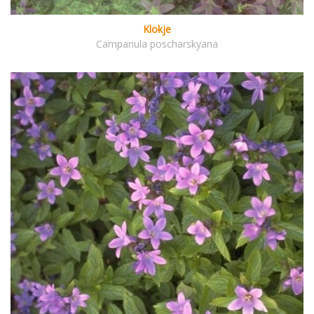
Klokje
Campanula poscharskyana