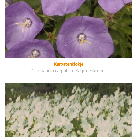
Karpatenklokje
Campanula carpatica 'Karpatenkrone'