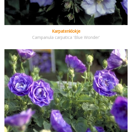
Karpatenklokje
Campanula carpatica 'Blue Wonder'