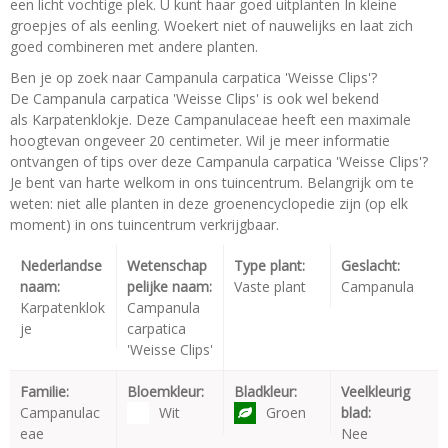
een licht vochtige plek. U kunt haar goed uitplanten In kleine
groepjes of als eenling. Woekert niet of nauwelijks en laat zich
goed combineren met andere planten.
Ben je op zoek naar Campanula carpatica 'Weisse Clips'?
De Campanula carpatica 'Weisse Clips' is ook wel bekend
als Karpatenklokje. Deze Campanulaceae heeft een maximale
hoogtevan ongeveer 20 centimeter. Wil je meer informatie
ontvangen of tips over deze Campanula carpatica 'Weisse Clips'?
Je bent van harte welkom in ons tuincentrum. Belangrijk om te
weten: niet alle planten in deze groenencyclopedie zijn (op elk
moment) in ons tuincentrum verkrijgbaar.
Nederlandse
Wetenschap
Type plant:
Geslacht:
naam:
pelijke naam:
Vaste plant
Campanula
Karpatenklok
Campanula
je
carpatica
'Weisse Clips'
Familie:
Bloemkleur:
Bladkleur:
Veelkleurig
Campanulac
Wit
Groen
blad:
eae
Nee