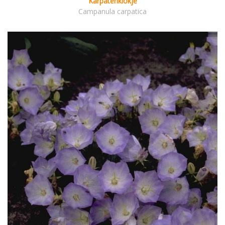
Karpatenklokje
Campanula carpatica