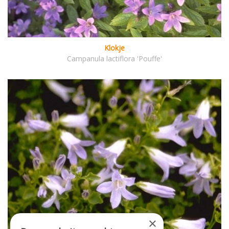
Klokje
Campanula lactiflora 'Pouffe'
×