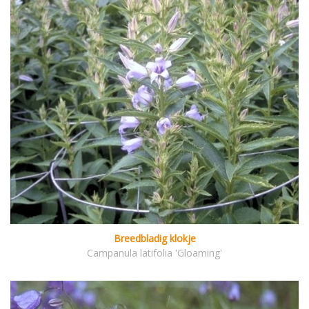
Breedbladig klokje
Campanula latifolia 'Gloaming'