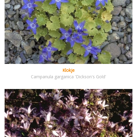
Klokje
Campanula garganica 'Dickson's Gold'