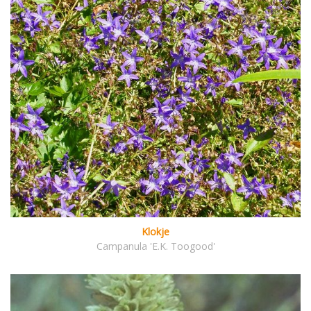
Klokje
Campanula 'E.K. Toogood'