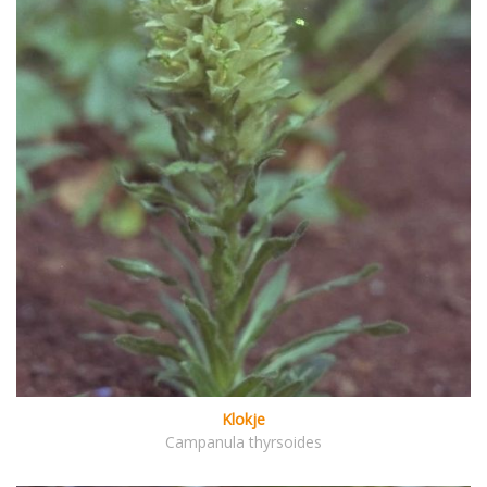
Klokje
Campanula thyrsoides