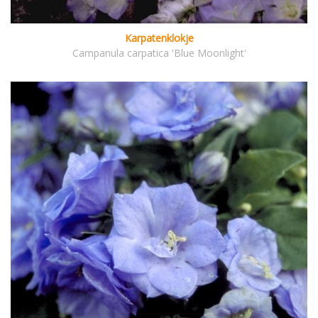
Karpatenklokje
Campanula carpatica 'Blue Moonlight'