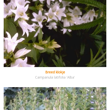
Breed klokje
Campanula latifolia 'Alba'