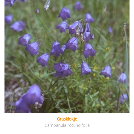
Grasklokje
Campanula rotundifolia