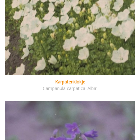
Karpatenklokje
Campanula carpatica 'Alba'