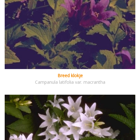
Breed klokje
Campanula latifolia var. macrantha