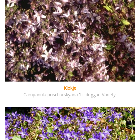
Klokje
Campanula poscharskyana 'Lisduggan Variety'