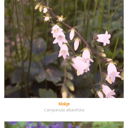
Klokje
Campanula alliariifolia