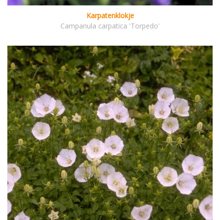
Karpatenklokje
Campanula carpatica 'Torpedo'