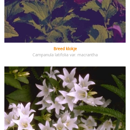
Breed klokje
Campanula latifolia var. macrantha