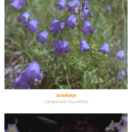
Grasklokje
Campanula rotundifolia