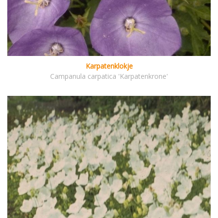
Karpatenklokje
Campanula carpatica 'Karpatenkrone'