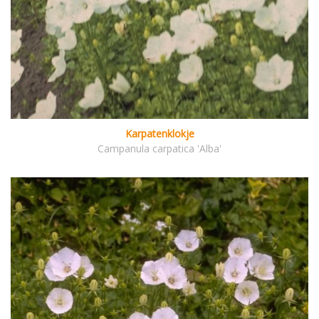
Karpatenklokje
Campanula carpatica 'Alba'