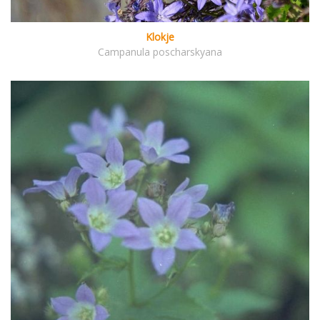
Klokje
Campanula poscharskyana