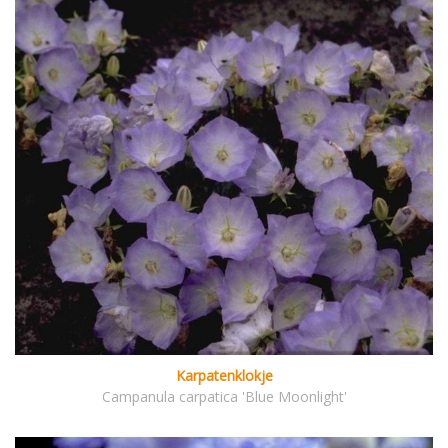
Karpatenklokje
Campanula carpatica 'Blue Moonlight'