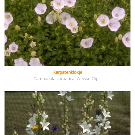
Karpatenklokje
Campanula carpatica 'Weisse Clips'