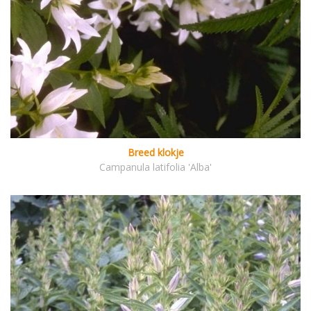
Breed klokje
Campanula latifolia 'Alba'