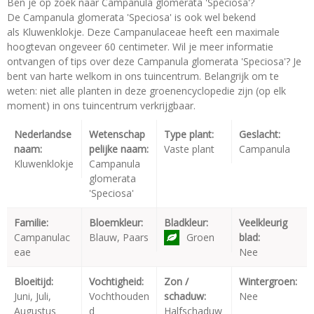
Ben je op zoek naar Campanula glomerata 'Speciosa'?
De Campanula glomerata 'Speciosa' is ook wel bekend
als Kluwenklokje. Deze Campanulaceae heeft een maximale
hoogtevan ongeveer 60 centimeter. Wil je meer informatie
ontvangen of tips over deze Campanula glomerata 'Speciosa'? Je
bent van harte welkom in ons tuincentrum. Belangrijk om te
weten: niet alle planten in deze groenencyclopedie zijn (op elk
moment) in ons tuincentrum verkrijgbaar.
Nederlandse
Wetenschap
Type plant:
Geslacht:
naam:
pelijke naam:
Vaste plant
Campanula
Kluwenklokje
Campanula
glomerata
'Speciosa'
Familie:
Bloemkleur:
Bladkleur:
Veelkleurig
Campanulac
Blauw, Paars
Groen
blad:
eae
Nee
Bloeitijd:
Vochtigheid:
Zon /
Wintergroen:
Juni, Juli,
Vochthouden
schaduw:
Nee
Augustus
d
Halfschaduw