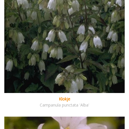
Klokje
Campanula punctata 'Alba'