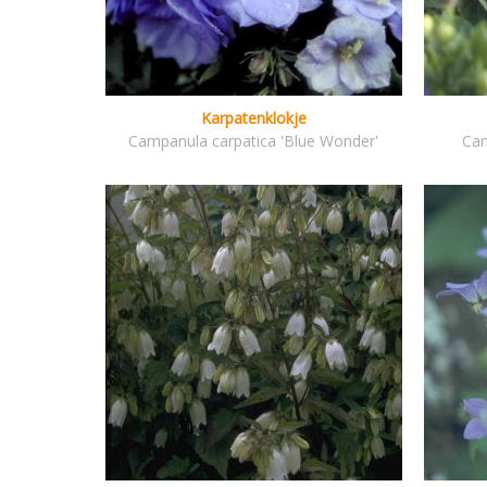
Karpatenklokje
Campanula carpatica 'Blue Wonder'
Cam