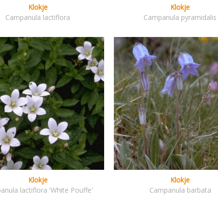
Klokje
Klokje
Campanula lactiflora
Campanula pyramidalis
Klokje
Klokje
nula lactiflora 'White Pouffe'
Campanula barbata