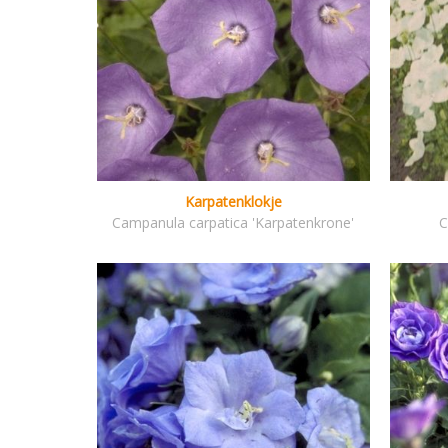
Karpatenklokje
Campanula carpatica 'Karpatenkrone'
C