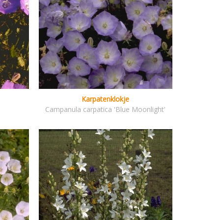
Karpatenklokje
Campanula carpatica 'Blue Moonlight'