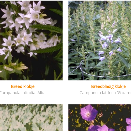
Breed klokje
Breedbladig klokje
Campanula latifolia 'Alba'
Campanula latifolia 'Gloam