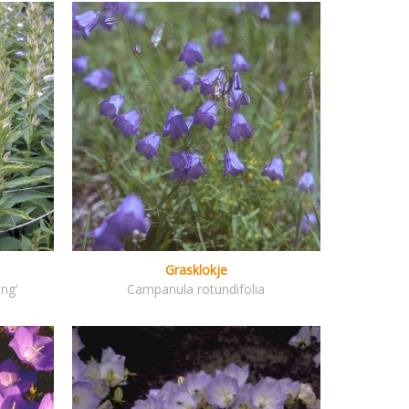
Grasklokje
ing'
Campanula rotundifolia