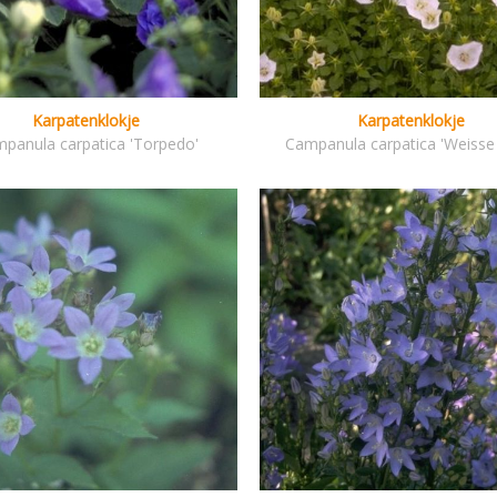
Karpatenklokje
Karpatenklokje
panula carpatica 'Torpedo'
Campanula carpatica 'Weisse 