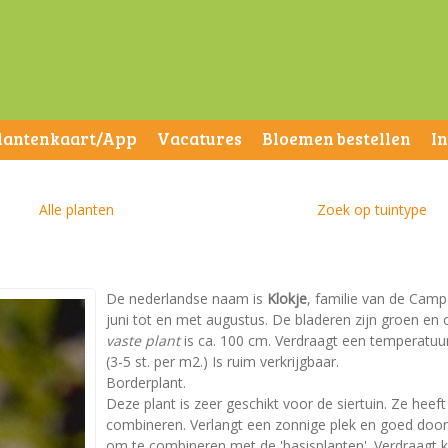
lantenkaart/App
Vacatures
Bloemen bestellen
I
Alle planten
Zoek op tuintype
De nederlandse naam is
Klokje
, familie van de Campa
juni tot en met augustus. De bladeren zijn groen e
vaste plant
is ca. 100 cm. Verdraagt een temperatuur 
(3-5 st. per m2.) Is ruim verkrijgbaar.
Borderplant.
Deze plant is zeer geschikt voor de siertuin. Ze heeft
combineren. Verlangt een zonnige plek en goed doorla
om te combineren met de 'basisplanten'. Verdraagt k