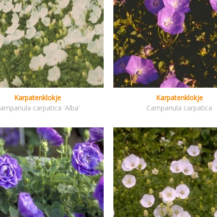
Karpatenklokje
Karpatenklokje
ampanula carpatica 'Alba'
Campanula carpatica