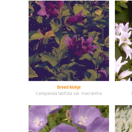
Breed klokje
Campanula latifolia var. macrantha