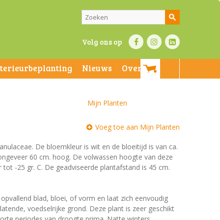
Volg ons op
nterieurbeplanting
Nieuws
Over ons
Mijn Planten
Voeg toe aan Mijn Planten
nulaceae. De bloemkleur is wit en de bloeitijd is van ca.
n ongeveer 60 cm. hoog. De volwassen hoogte van deze
tot -25 gr. C. De geadviseerde plantafstand is 45 cm.
 opvallend blad, bloei, of vorm en laat zich eenvoudig
tende, voedselrijke grond. Deze plant is zeer geschikt
orte periodes van droogte prima. Natte winters