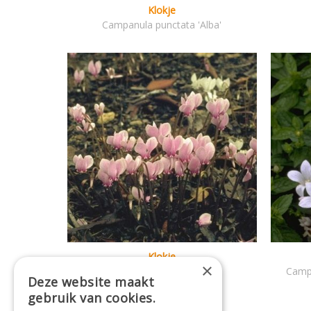
Klokje
Campanula punctata 'Alba'
Klokje
×
Campanula punctata
Campa
Deze website maakt
gebruik van cookies.