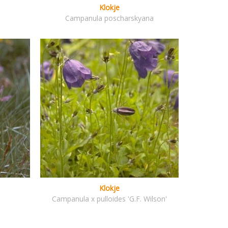
Klokje
Campanula poscharskyana
Klokje
Campanula x pulloides 'G.F. Wilson'