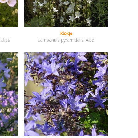
Klokje
Clips'
Campanula pyramidalis 'Alba'