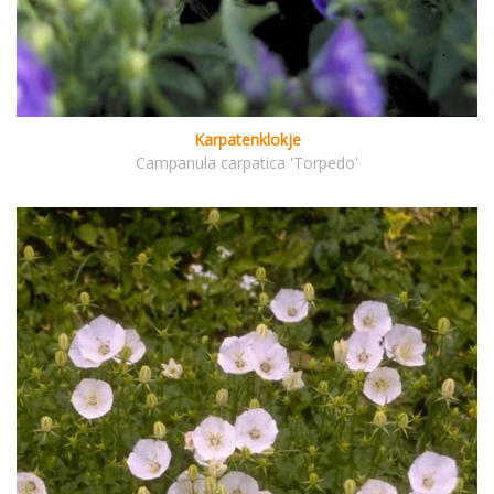
Karpatenklokje
Campanula carpatica 'Torpedo'