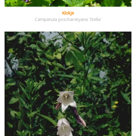
Klokje
Campanula poscharskyana 'Stella'