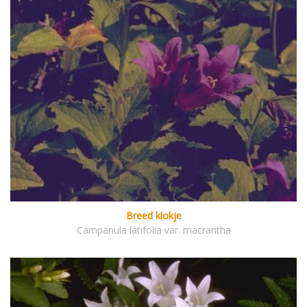
Breed klokje
Campanula latifolia var. macrantha