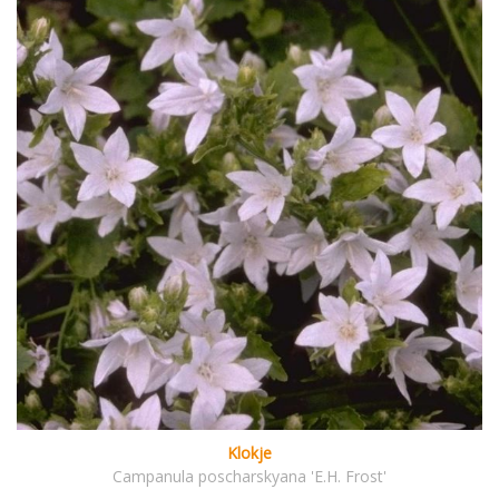
Klokje
Campanula poscharskyana 'E.H. Frost'