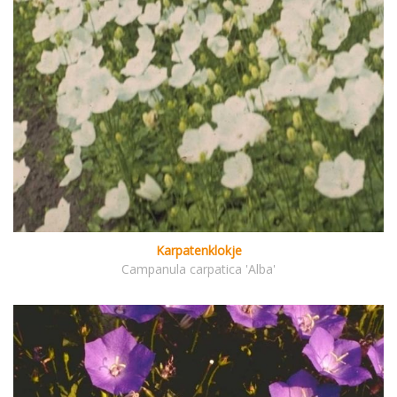
Karpatenklokje
Campanula carpatica 'Alba'