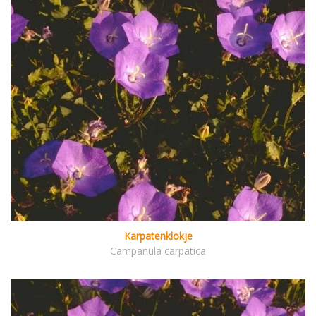
Karpatenklokje
Campanula carpatica