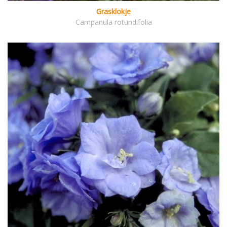
Grasklokje
Campanula rotundifolia