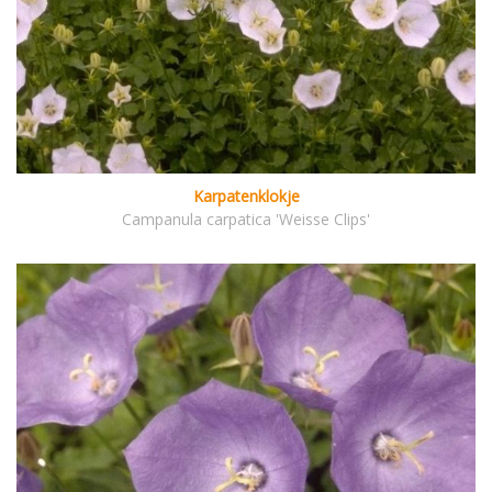
Karpatenklokje
Campanula carpatica 'Weisse Clips'