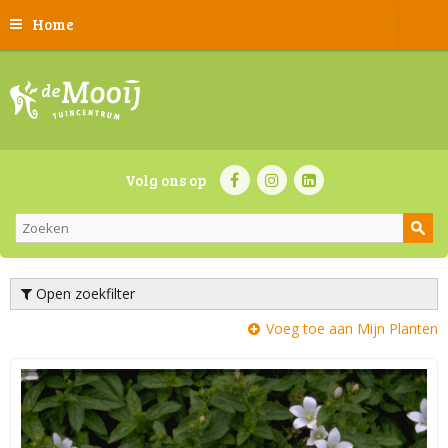
Home
Volg ons op
Open zoekfilter
Voeg toe aan Mijn Planten