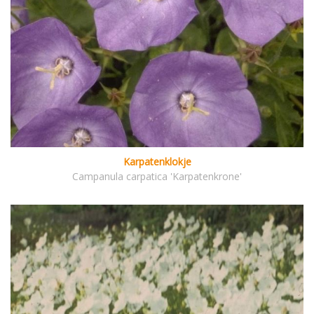
Karpatenklokje
Campanula carpatica 'Karpatenkrone'