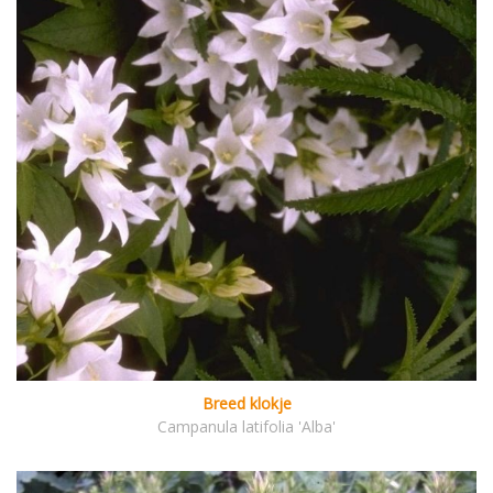
Breed klokje
Campanula latifolia 'Alba'