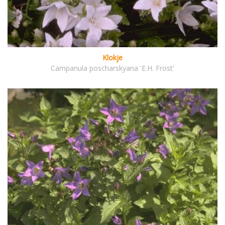
Klokje
Campanula poscharskyana 'E.H. Frost'