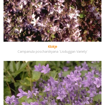
Klokje
Campanula poscharskyana 'Lisduggan Variety'