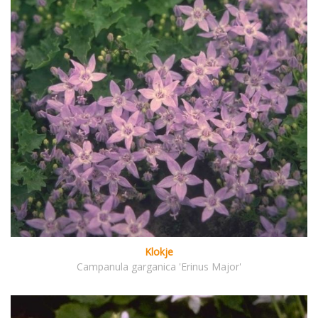
Klokje
Campanula garganica 'Erinus Major'