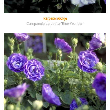
Karpatenklokje
Campanula carpatica 'Blue Wonder'