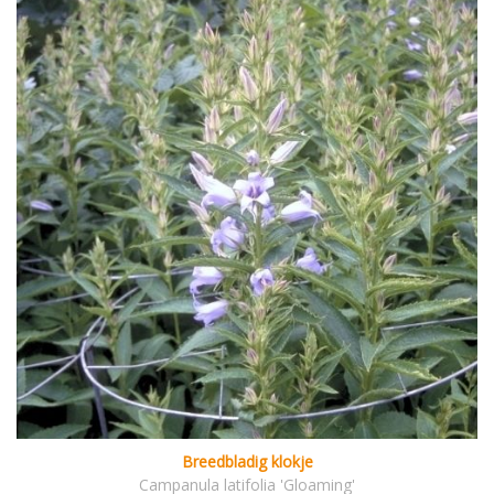
Breedbladig klokje
Campanula latifolia 'Gloaming'