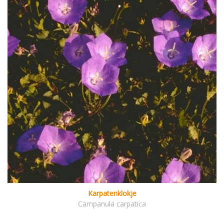
Karpatenklokje
Campanula carpatica