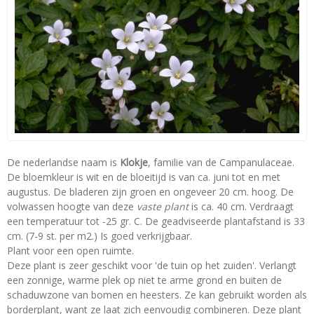
De nederlandse naam is
Klokje
, familie van de Campanulaceae.
De bloemkleur is wit en de bloeitijd is van ca. juni tot en met
augustus. De bladeren zijn groen en ongeveer 20 cm. hoog. De
volwassen hoogte van deze
vaste plant
is ca. 40 cm. Verdraagt
een temperatuur tot -25 gr. C. De geadviseerde plantafstand is 33
cm. (7-9 st. per m2.) Is goed verkrijgbaar.
Plant voor een open ruimte.
Deze plant is zeer geschikt voor 'de tuin op het zuiden'. Verlangt
een zonnige, warme plek op niet te arme grond en buiten de
schaduwzone van bomen en heesters. Ze kan gebruikt worden als
borderplant, want ze laat zich eenvoudig combineren. Deze plant