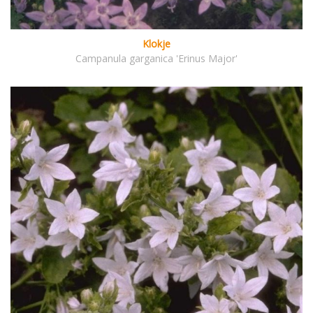
Klokje
Campanula garganica 'Erinus Major'