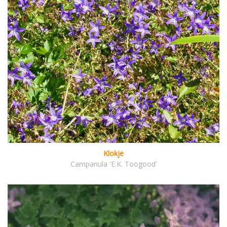
Klokje
Campanula 'E.K. Toogood'