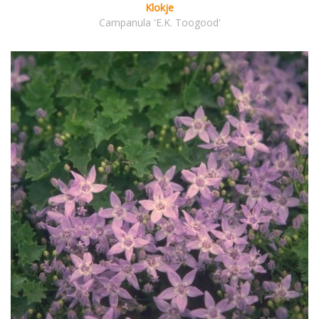
Klokje
Campanula 'E.K. Toogood'