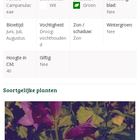
Campanulac
Wit
Groen
blad:
eae
Nee
Bloeitijd:
Vochtigheid:
Zon /
Wintergroen:
Juni, Juli,
Droog-
schaduw:
Nee
Augustus
vochthouden
Zon
d
Hoogte in
Giftig:
CM:
Nee
40
Soortgelijke planten