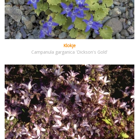
Klokje
Campanula garganica 'Dickson's Gold'