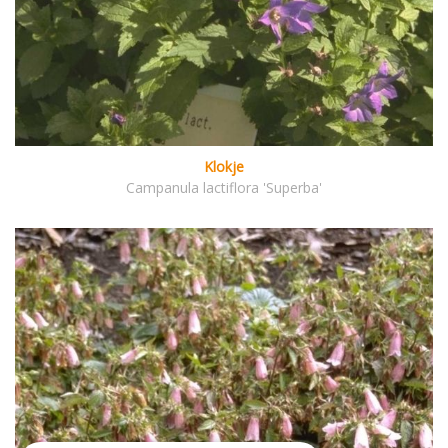
Klokje
Campanula lactiflora 'Superba'