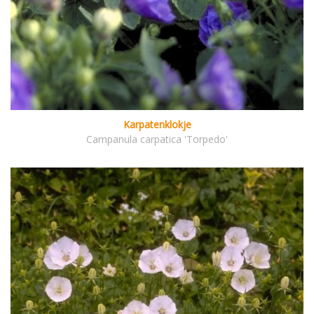
Karpatenklokje
Campanula carpatica 'Torpedo'