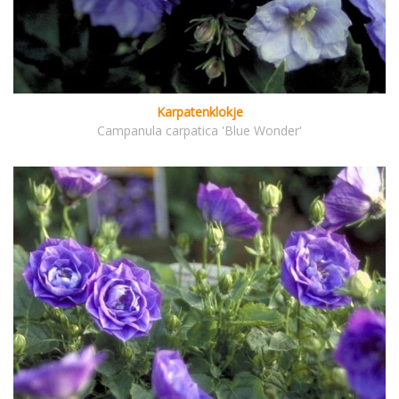
Karpatenklokje
Campanula carpatica 'Blue Wonder'