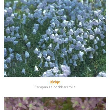
Klokje
Campanula cochleariifolia