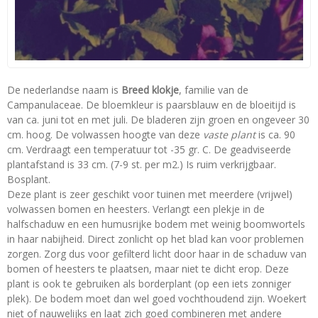
De nederlandse naam is
Breed klokje
, familie van de
Campanulaceae. De bloemkleur is paarsblauw en de bloeitijd is
van ca. juni tot en met juli. De bladeren zijn groen en ongeveer 30
cm. hoog. De volwassen hoogte van deze
vaste plant
is ca. 90
cm. Verdraagt een temperatuur tot -35 gr. C. De geadviseerde
plantafstand is 33 cm. (7-9 st. per m2.) Is ruim verkrijgbaar.
Bosplant.
Deze plant is zeer geschikt voor tuinen met meerdere (vrijwel)
volwassen bomen en heesters. Verlangt een plekje in de
halfschaduw en een humusrijke bodem met weinig boomwortels
in haar nabijheid. Direct zonlicht op het blad kan voor problemen
zorgen. Zorg dus voor gefilterd licht door haar in de schaduw van
bomen of heesters te plaatsen, maar niet te dicht erop. Deze
plant is ook te gebruiken als borderplant (op een iets zonniger
plek). De bodem moet dan wel goed vochthoudend zijn. Woekert
niet of nauwelijks en laat zich goed combineren met andere