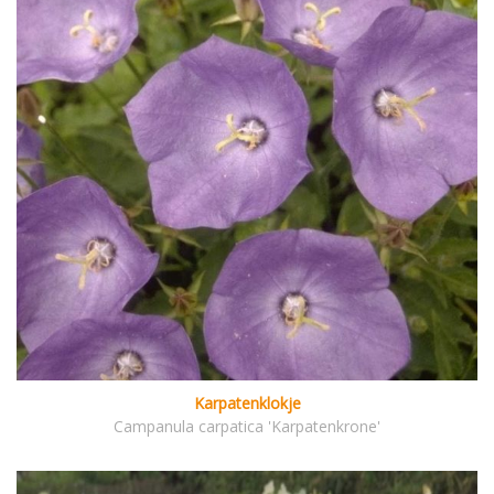
Karpatenklokje
Campanula carpatica 'Karpatenkrone'