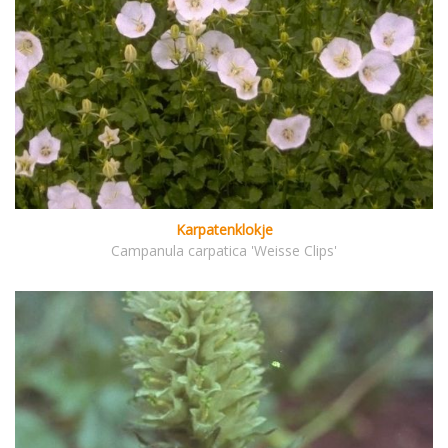
Karpatenklokje
Campanula carpatica 'Weisse Clips'