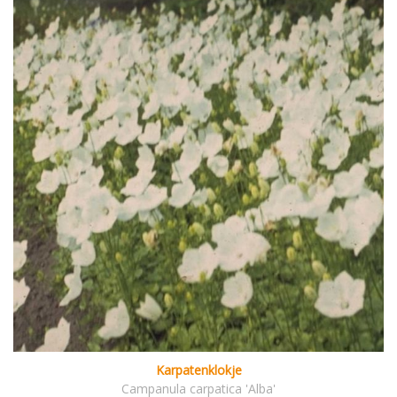
Karpatenklokje
Campanula carpatica 'Alba'