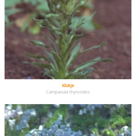
Klokje
Campanula thyrsoides