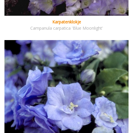
Karpatenklokje
Campanula carpatica 'Blue Moonlight'