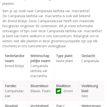
planten.
Ben je op zoek naar Campanula latifolia var. macrantha?
De Campanula latifolia var. macrantha is ook wel bekend
als Breed klokje. Deze Campanulaceae heeft een maximale
hoogtevan ongeveer 90 centimeter. Wil je meer informatie
ontvangen of tips over deze Campanula latifolia var. macrantha?
Je bent van harte welkom in ons tuincentrum. Belangrijk om te
weten: niet alle planten in deze groenencyclopedie zijn (op elk
moment) in ons tuincentrum verkrijgbaar.
Nederlandse
Wetenschap
Type plant:
Geslacht:
naam:
pelijke naam:
Vaste plant
Campanula
Breed klokje
Campanula
latifolia var.
macrantha
Familie:
Bloemkleur:
Bladkleur:
Veelkleurig
Campanulac
Blauw, Paars
Groen
blad:
eae
Nee
Bloeitijd:
Vochtigheid:
Zon /
Wintergroen: