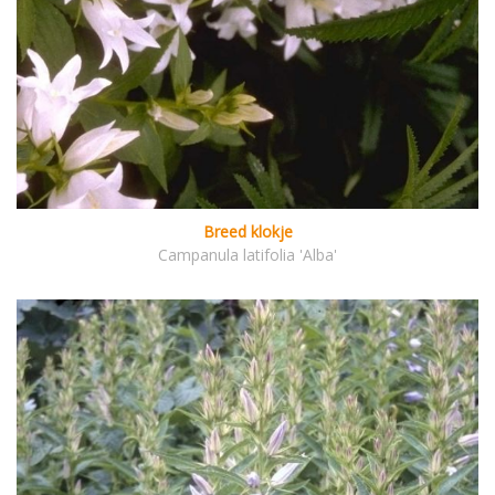
Breed klokje
Campanula latifolia 'Alba'