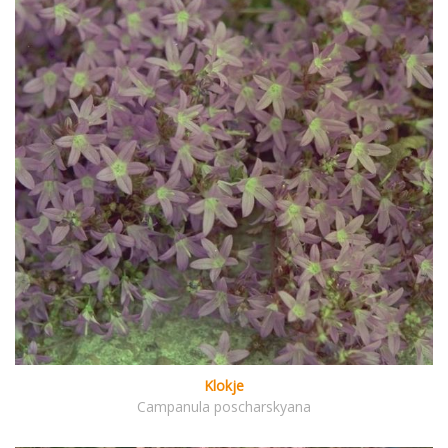
Klokje
Campanula poscharskyana