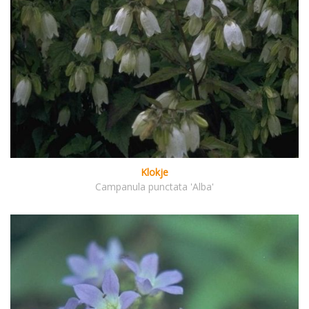
Klokje
Campanula punctata 'Alba'