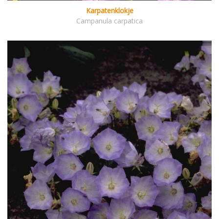
Karpatenklokje
Campanula carpatica