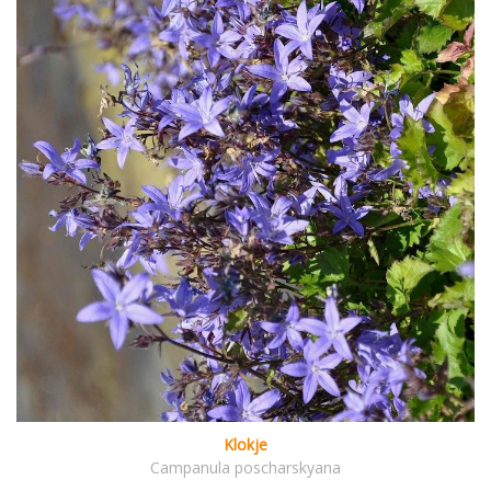
Klokje
Campanula poscharskyana