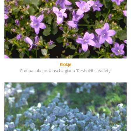
Klokje
Campanula portenschlagiana 'Resholdt's Variety'