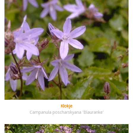
Klokje
Campanula poscharskyana 'Blauranke'