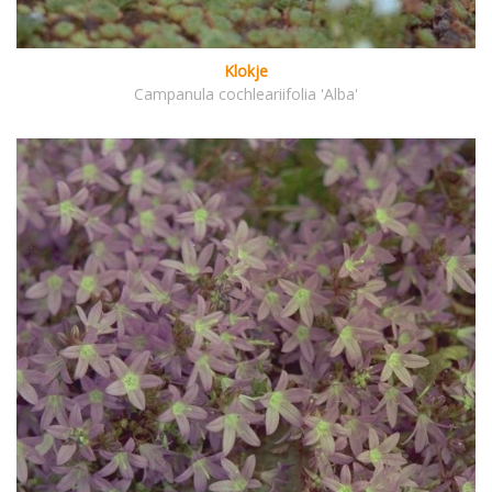
Klokje
Campanula cochleariifolia 'Alba'