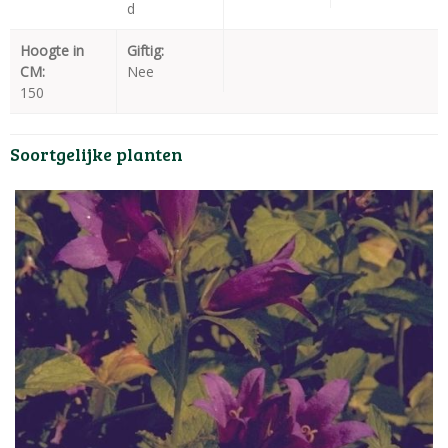
d
Hoogte in
Giftig:
CM:
Nee
150
Soortgelijke planten