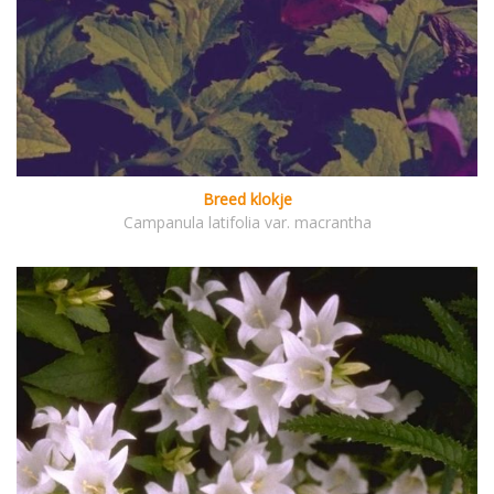
Breed klokje
Campanula latifolia var. macrantha