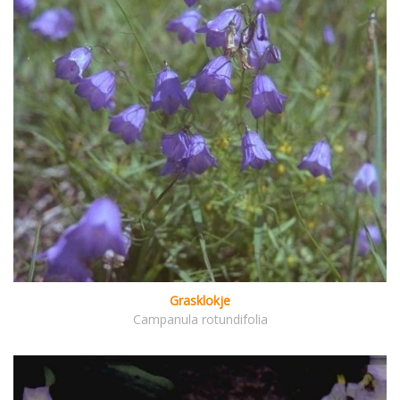
Grasklokje
Campanula rotundifolia