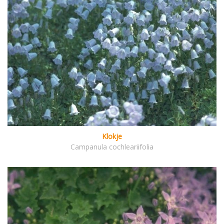
Klokje
Campanula cochleariifolia