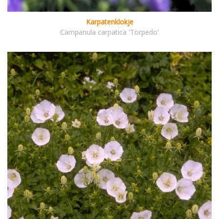
Karpatenklokje
Campanula carpatica 'Torpedo'