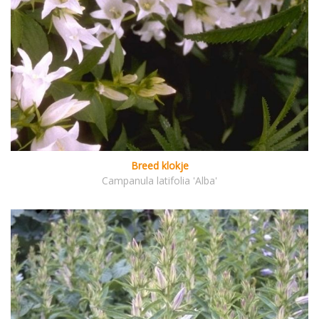
Breed klokje
Campanula latifolia 'Alba'