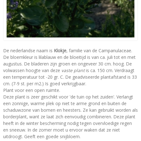
De nederlandse naam is
Klokje
, familie van de Campanulaceae.
De bloemkleur is lilablauw en de bloeitijd is van ca. juli tot en met
augustus. De bladeren zijn groen en ongeveer 30 cm. hoog. De
volwassen hoogte van deze
vaste plant
is ca. 150 cm. Verdraagt
een temperatuur tot -20 gr. C. De geadviseerde plantafstand is 33
cm. (7-9 st. per m2.) Is goed verkrijgbaar.
Plant voor een open ruimte.
Deze plant is zeer geschikt voor 'de tuin op het zuiden'. Verlangt
een zonnige, warme plek op niet te arme grond en buiten de
schaduwzone van bomen en heesters. Ze kan gebruikt worden als
borderplant, want ze laat zich eenvoudig combineren. Deze plant
heeft in de winter bescherming nodig tegen overvloedige regen
en sneeuw. In de zomer moet u ervoor waken dat ze niet
uitdroogt. Geeft een goede snijbloem.