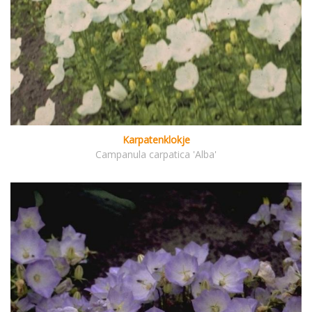
Karpatenklokje
Campanula carpatica 'Alba'