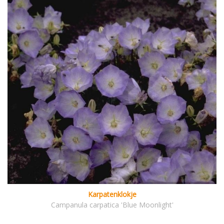
Karpatenklokje
Campanula carpatica 'Blue Moonlight'