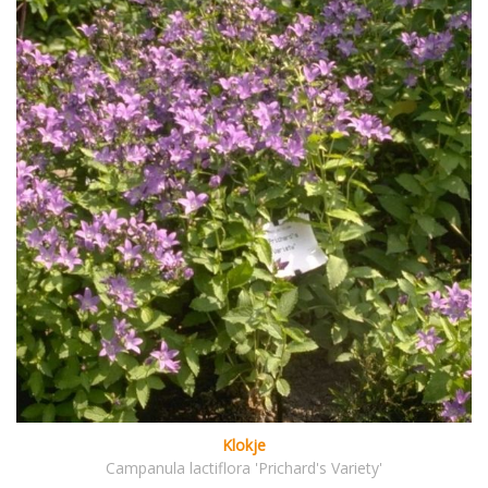
Klokje
Campanula lactiflora 'Prichard's Variety'