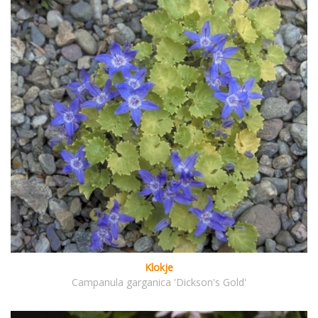
Klokje
Campanula garganica 'Dickson's Gold'