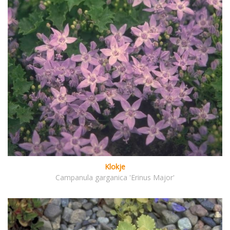
Klokje
Campanula garganica 'Erinus Major'