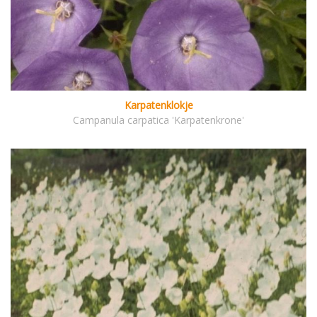
Karpatenklokje
Campanula carpatica 'Karpatenkrone'