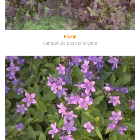
Klokje
Campanula poscharskyana