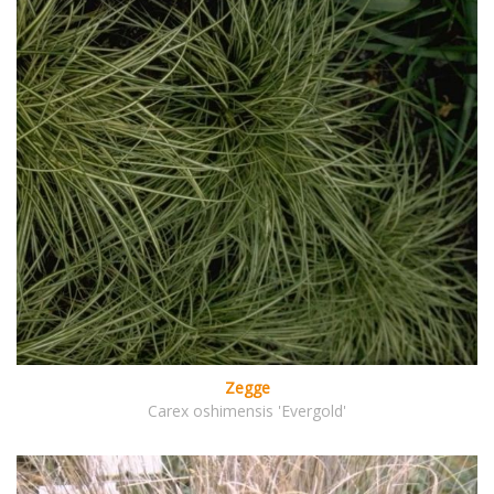
Zegge
Carex oshimensis 'Evergold'