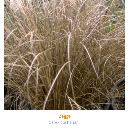
Zegge
Carex buchananii