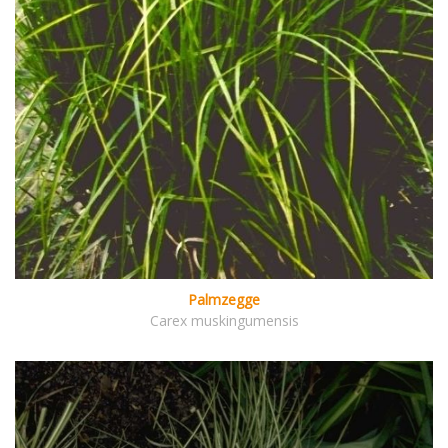
Palmzegge
Carex muskingumensis