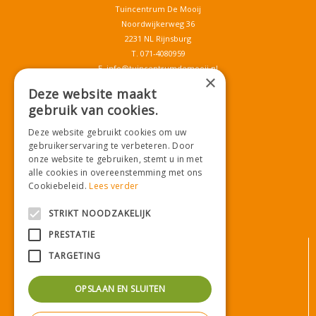
Tuincentrum De Mooij
Noordwijkerweg 36
2231 NL Rijnsburg
T.
071-4080959
E.
info@tuincentrumdemooij.nl
×
Deze website maakt
gebruik van cookies.
Download onze App!
Deze website gebruikt cookies om uw
gebruikerservaring te verbeteren. Door
onze website te gebruiken, stemt u in met
alle cookies in overeenstemming met ons
Cookiebeleid.
Lees verder
STRIKT NOODZAKELIJK
PRESTATIE
© Tuincentrum De Mooij
TARGETING
Algemene voorwaarden
Privacy statement
OPSLAAN EN SLUITEN
Bezorginformatie
Betaalinformatie