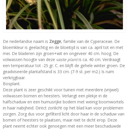
De nederlandse naam is
Zegge
, familie van de Cyperaceae. De
bloemkleur is geelachtig en de bloeitijd is van ca. april tot en met
mei. De bladeren zijn groen+wit en ongeveer 40 cm. hoog. De
volwassen hoogte van deze
vaste plant
is ca. 40 cm. Verdraagt
een temperatuur tot -25 gr. C. en blijft de gehele winter groen. De
geadviseerde plantafstand is 33 cm. (7-9 st. per m2.) Is ruim
verkrijgbaar.
Bosplant.
Deze plant is zeer geschikt voor tuinen met meerdere (vrijwel)
volwassen bomen en heesters. Verlangt een plekje in de
halfschaduw en een humusrijke bodem met weinig boomwortels
in haar nabijheid. Direct zonlicht op het blad kan voor problemen
zorgen. Zorg dus voor gefilterd licht door haar in de schaduw van
bomen of heesters te plaatsen, maar niet te dicht erop. Deze
plant neemt echter ook genoegen met een meer beschaduwde