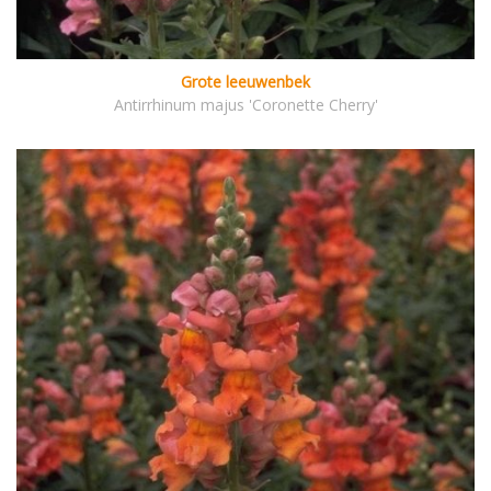
Grote leeuwenbek
Antirrhinum majus 'Coronette Cherry'