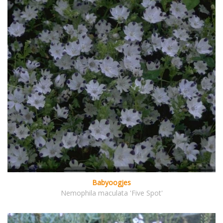
Babyoogjes
Nemophila maculata 'Five Spot'