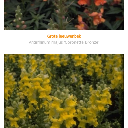
Grote leeuwenbek
Antirrhinum majus 'Coronette Bronze'