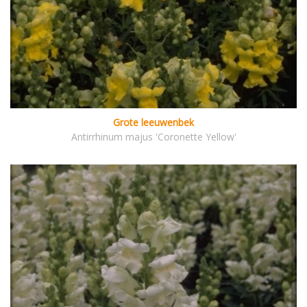
Grote leeuwenbek
Antirrhinum majus 'Coronette Yellow'