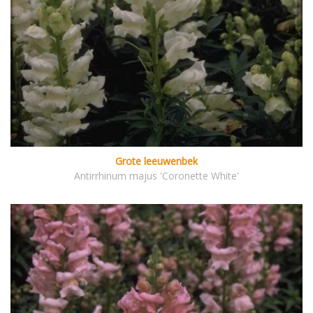
Grote leeuwenbek
Antirrhinum majus 'Coronette White'