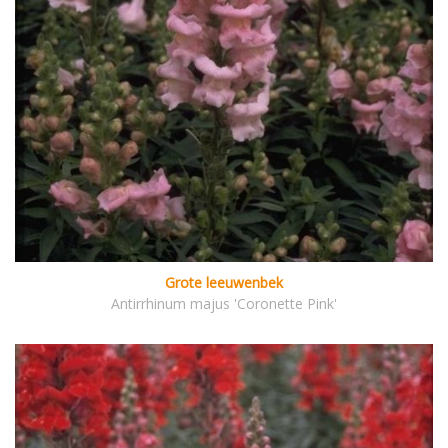
Grote leeuwenbek
Antirrhinum majus 'Coronette Pink'