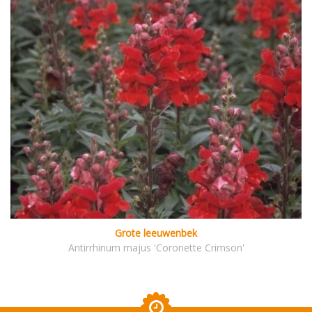
Grote leeuwenbek
Antirrhinum majus 'Coronette Crimson'