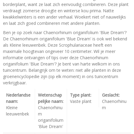
borderplant, want ze laat zich eenvoudig combineren. Deze plant
verdraagt zomerse droogte en winterse kou prima. Natte
kwakkelwinters is een ander verhaal. Woekert niet of nauwelijks
en laat zich goed combineren met andere planten.
Ben je op zoek naar Chaenorhinum origanifolium 'Blue Dream'?
De Chaenorhinum origanifolium 'Blue Dream' is ook wel bekend
als Kleine leeuwenbek. Deze Scrophulariaceae heeft een
maximale hoogtevan ongeveer 10 centimeter. Wil je meer
informatie ontvangen of tips over deze Chaenorhinum
origanifolium 'Blue Dream'? Je bent van harte welkom in ons
tuincentrum. Belangrijk om te weten: niet alle planten in deze
groenencyclopedie zijn (op elk moment) in ons tuincentrum
verkrijgbaar.
Nederlandse
Wetenschap
Type plant:
Geslacht:
naam:
pelijke naam:
Vaste plant
Chaenorhinu
Kleine
Chaenorhinu
m
leeuwenbek
m
origanifolium
'Blue Dream'