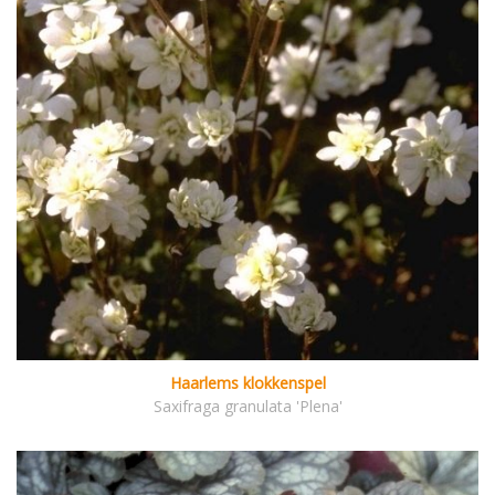
Haarlems klokkenspel
Saxifraga granulata 'Plena'