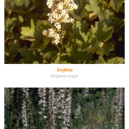
Boykinia
Boykinia major