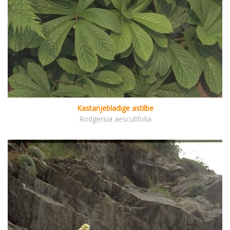
Kastanjebladige astilbe
Rodgersia aesculifolia