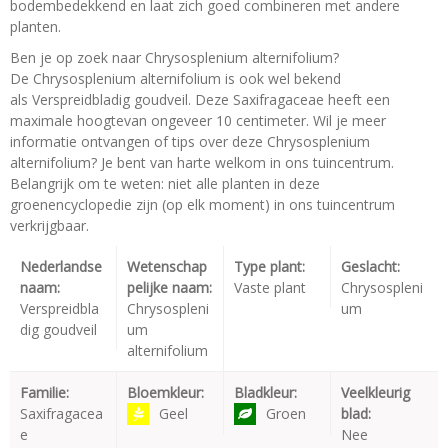
bodembedekkend en laat zich goed combineren met andere
planten.
Ben je op zoek naar Chrysosplenium alternifolium?
De Chrysosplenium alternifolium is ook wel bekend
als Verspreidbladig goudveil. Deze Saxifragaceae heeft een
maximale hoogtevan ongeveer 10 centimeter. Wil je meer
informatie ontvangen of tips over deze Chrysosplenium
alternifolium? Je bent van harte welkom in ons tuincentrum.
Belangrijk om te weten: niet alle planten in deze
groenencyclopedie zijn (op elk moment) in ons tuincentrum
verkrijgbaar.
Nederlandse
Wetenschap
Type plant:
Geslacht:
naam:
pelijke naam:
Vaste plant
Chrysospleni
Verspreidbla
Chrysospleni
um
dig goudveil
um
alternifolium
Familie:
Bloemkleur:
Bladkleur:
Veelkleurig
Saxifragacea
Geel
Groen
blad:
e
Nee