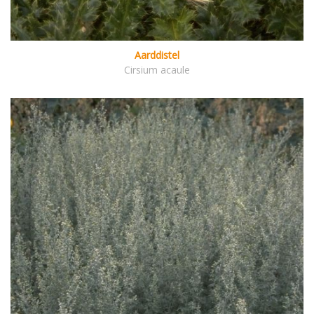
Aarddistel
Cirsium acaule