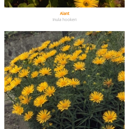
Alant
Inula hookeri