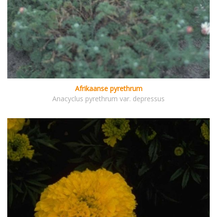
Afrikaanse pyrethrum
Anacyclus pyrethrum var. depressus