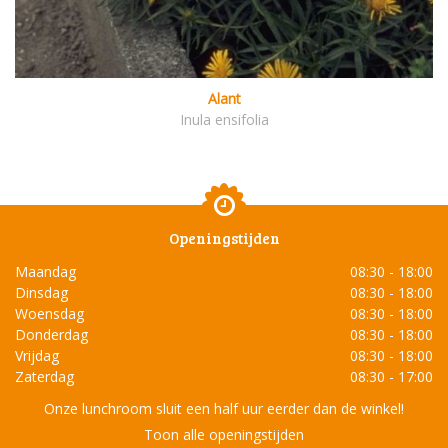
Alant
Inula ensifolia
Openingstijden
Maandag
08:30 - 18:00
Dinsdag
08:30 - 18:00
Woensdag
08:30 - 18:00
Donderdag
08:30 - 18:00
Vrijdag
08:30 - 18:00
Zaterdag
08:30 - 17:00
Onze lunchroom sluit een half uur eerder dan de winkel!
Toon alle openingstijden