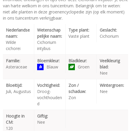
van harte welkom in ons tuincentrum. Belangrijk om te weten:
niet alle planten in deze groenencyclopedie zijn (op elk moment)
in ons tuincentrum verkrijgbaar.
Nederlandse
Wetenschap
Type plant:
Geslacht:
naam:
pelijke naam:
Vaste plant
Cichorium
Wilde
Cichorium
cichorei
intybus
Familie:
Bloemkleur:
Bladkleur:
Veelkleurig
Asteraceae
Blauw
Groen
blad:
Nee
Bloeitijd:
Vochtigheid:
Zon /
Wintergroen:
Juli, Augustus
Droog-
schaduw:
Nee
vochthouden
Zon
d
Hoogte in
Giftig:
CM:
Nee
120