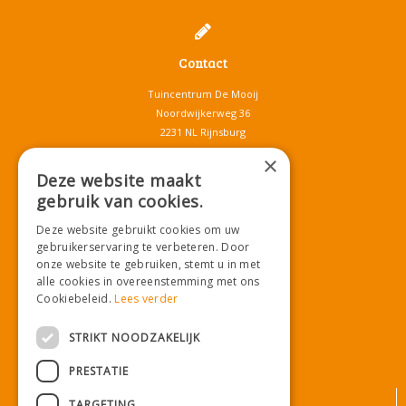
Contact
Tuincentrum De Mooij
Noordwijkerweg 36
2231 NL Rijnsburg
T.
071-4080959
×
E.
info@tuincentrumdemooij.nl
Deze website maakt
gebruik van cookies.
Deze website gebruikt cookies om uw
Download onze App!
gebruikerservaring te verbeteren. Door
onze website te gebruiken, stemt u in met
alle cookies in overeenstemming met ons
Cookiebeleid.
Lees verder
STRIKT NOODZAKELIJK
PRESTATIE
© Tuincentrum De Mooij
TARGETING