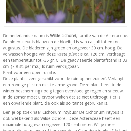
De nederlandse naam is
Wilde cichorei
, familie van de Asteraceae.
De bloemkleur is blauw en de bloeitijd is van ca. juli tot en met
augustus. De bladeren zijn groen en ongeveer 30 cm. hoog. De
volwassen hoogte van deze
vaste plant
is ca. 120 cm. Verdraagt
een temperatuur tot -35 gr. C. De geadviseerde plantafstand is 33
cm. (7-9 st. per m2.) Is ruim verkrijgbaar.
Plant voor een open ruimte.
Deze plant is zeer geschikt voor 'de tuin op het zuiden'. Verlangt
een zonnige plek op niet te arme grond. Deze plant heeft in de
winter bescherming nodig tegen overvloedige regen en sneeuw.
In de zomer moet u ervoor waken dat ze niet uitdroogt. Het is
een opvallende plant, die ook als solitair te gebruiken is.
Ben je op zoek naar Cichorium intybus? De Cichorium intybus is
ook wel bekend als Wilde cichorei. Deze Asteraceae heeft een
maximale hoogtevan ongeveer 120 centimeter. Wil je meer
informatie ontvangen of tips over deze Cichorium intybus? Je bent