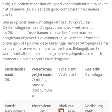
plek). De bodem moet dan wel goed vochthoudend zijn. Woekert
niet of nauwelijks en laat zich goed combineren met andere
planten.
Ben je op zoek naar Cimicifuga ramosa 'Atropurpurea'?
De Cimicifuga ramosa 'Atropurpurea' is ook wel bekend
als Zilverkaars. Deze Ranunculaceae heeft een maximale
hoogtevan ongeveer 175 centimeter. Wil je meer informatie
ontvangen of tips over deze Cimicifuga ramosa 'Atropurpurea'? Je
bent van harte welkom in ons tuincentrum. Belangrijk om te
weten: niet alle planten in deze groenencyclopedie zijn (op elk
moment) in ons tuincentrum verkrijgbaar.
Nederlandse
Wetenschap
Type plant:
Geslacht:
naam:
pelijke naam:
Vaste plant
Cimicifuga
Zilverkaars
Cimicifuga
ramosa
'Atropurpure
a'
Familie:
Bloemkleur:
Bladkleur:
Veelkleurig
Ranunculace
Wit
Bruin
blad: