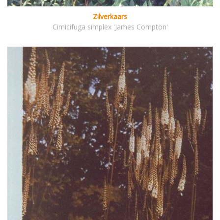
Zilverkaars
Cimicifuga simplex 'James Compton'