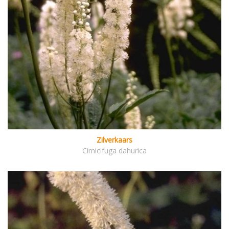
Zilverkaars
Cimicifuga dahurica