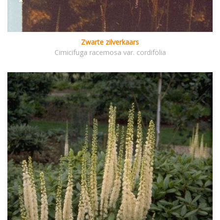
Zwarte zilverkaars
Cimicifuga racemosa var. cordifolia