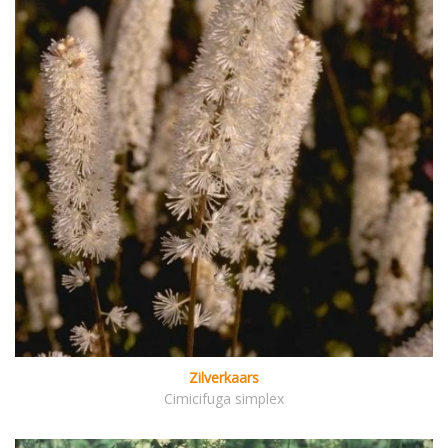
Zilverkaars
Cimicifuga simplex