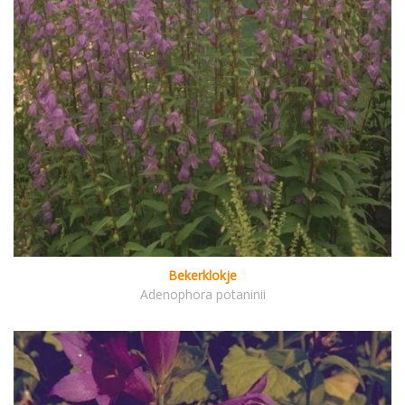
Bekerklokje
Adenophora potaninii