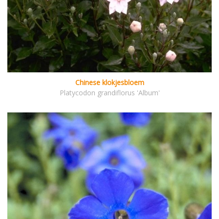
Chinese klokjesbloem
Platycodon grandiflorus 'Album'