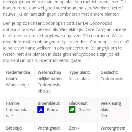
overgang naar de rotstuin en op plaatsen met iets meer zon. De
bodem moet dan wel goed vochthoudend zijn. Woekert niet of
nauwelijks en laat zich goed combineren met andere planten.
Ben je op zoek naar Codonopsis obtusa? De Codonopsis
obtusa is ook wel bekend als Windeklokje. Deze Campanulaceae
heeft een maximale hoogtevan ongeveer 50 centimeter. Wil je
meer informatie ontvangen of tips over deze Codonopsis obtusa?
Je bent van harte welkom in ons tuincentrum. Belangrijk om te
weten: niet alle planten in deze groenencyclopedie zijn (op elk
moment) in ons tuincentrum verkrijgbaar.
Nederlandse
Wetenschap
Type plant:
Geslacht:
naam:
pelijke naam:
Vaste plant
Codonopsis
Windeklokje
Codonopsis
obtusa
Familie:
Bloemkleur:
Bladkleur:
Veelkleurig
Campanulac
Blauw
Groen
blad:
eae
Nee
Bloeitijd:
Vochtigheid:
Zon /
Wintergroen: