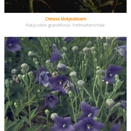
Chinese klokjesbloem
Platycodon grandiflorus 'Perlmutterschale'