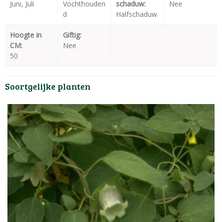
Juni, Juli
Vochthouden
schaduw:
Nee
d
Halfschaduw
Hoogte in
Giftig:
CM:
Nee
50
Soortgelijke planten