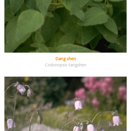
Dang shen
Codonopsis tangshen