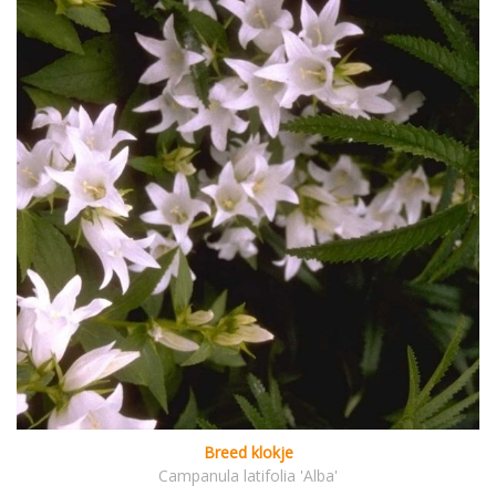
Breed klokje
Campanula latifolia 'Alba'