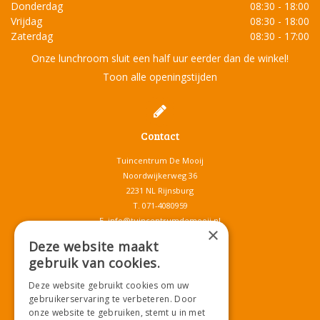
Donderdag
08:30 - 18:00
Vrijdag
08:30 - 18:00
Zaterdag
08:30 - 17:00
Onze lunchroom sluit een half uur eerder dan de winkel!
Toon alle openingstijden
Contact
Tuincentrum De Mooij
Noordwijkerweg 36
2231 NL Rijnsburg
T.
071-4080959
E.
info@tuincentrumdemooij.nl
×
Deze website maakt
gebruik van cookies.
Download onze App!
Deze website gebruikt cookies om uw
gebruikerservaring te verbeteren. Door
onze website te gebruiken, stemt u in met