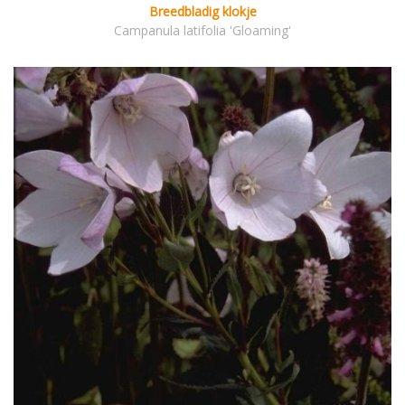
Breedbladig klokje
Campanula latifolia 'Gloaming'