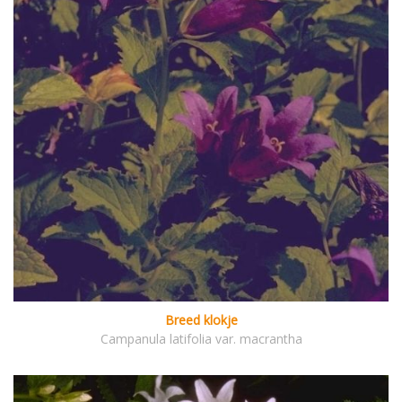
Breed klokje
Campanula latifolia var. macrantha