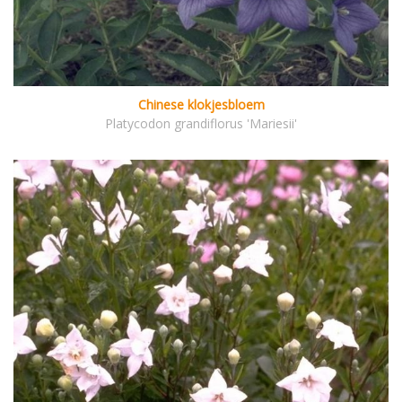
Chinese klokjesbloem
Platycodon grandiflorus 'Mariesii'