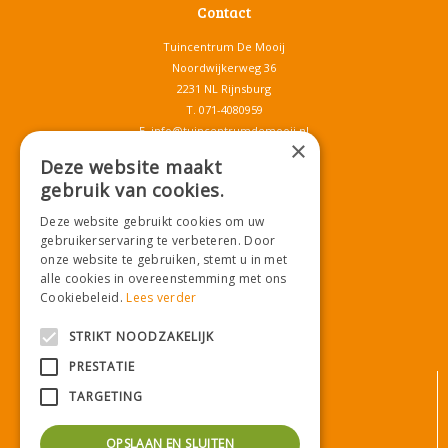
Contact
Tuincentrum De Mooij
Noordwijkerweg 36
2231 NL Rijnsburg
T.
071-4080959
E.
info@tuincentrumdemooij.nl
×
Deze website maakt
gebruik van cookies.
Download onze App!
Deze website gebruikt cookies om uw
gebruikerservaring te verbeteren. Door
onze website te gebruiken, stemt u in met
alle cookies in overeenstemming met ons
Cookiebeleid.
Lees verder
STRIKT NOODZAKELIJK
PRESTATIE
© Tuincentrum De Mooij
TARGETING
Algemene voorwaarden
Privacy statement
OPSLAAN EN SLUITEN