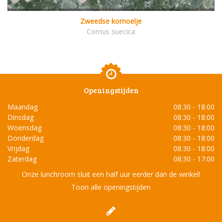
Zweedse kornoelje
Cornus suecica
Openingstijden
Maandag
08:30 - 18:00
Dinsdag
08:30 - 18:00
Woensdag
08:30 - 18:00
Donderdag
08:30 - 18:00
Vrijdag
08:30 - 18:00
Zaterdag
08:30 - 17:00
Onze lunchroom sluit een half uur eerder dan de winkel!
Toon alle openingstijden