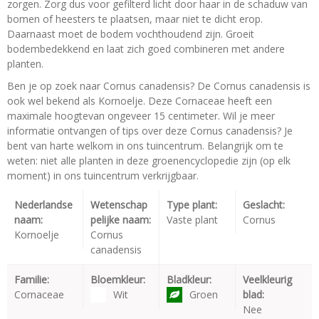
zorgen. Zorg dus voor gefilterd licht door haar in de schaduw van
bomen of heesters te plaatsen, maar niet te dicht erop.
Daarnaast moet de bodem vochthoudend zijn. Groeit
bodembedekkend en laat zich goed combineren met andere
planten.
Ben je op zoek naar Cornus canadensis? De Cornus canadensis is
ook wel bekend als Kornoelje. Deze Cornaceae heeft een
maximale hoogtevan ongeveer 15 centimeter. Wil je meer
informatie ontvangen of tips over deze Cornus canadensis? Je
bent van harte welkom in ons tuincentrum. Belangrijk om te
weten: niet alle planten in deze groenencyclopedie zijn (op elk
moment) in ons tuincentrum verkrijgbaar.
Nederlandse
Wetenschap
Type plant:
Geslacht:
naam:
pelijke naam:
Vaste plant
Cornus
Kornoelje
Cornus
canadensis
Familie:
Bloemkleur:
Bladkleur:
Veelkleurig
Cornaceae
Wit
Groen
blad:
Nee