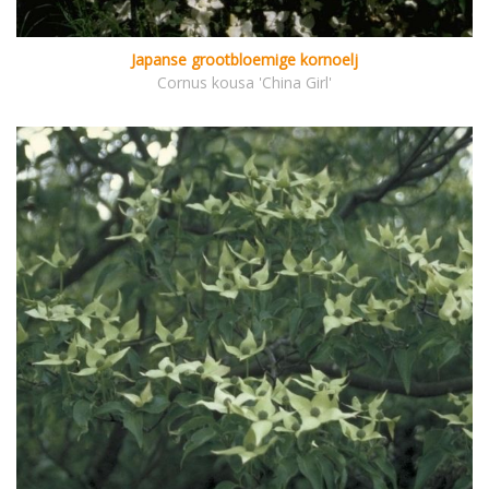
Japanse grootbloemige kornoelj
Cornus kousa 'China Girl'