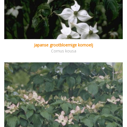
Japanse grootbloemige kornoelj
Cornus kousa