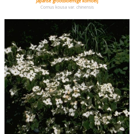
Japanse grootbloemige kornoelj
Cornus kousa var. chinensis