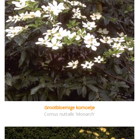
Grootbloemige kornoelje
Cornus nuttallii 'Monarch'