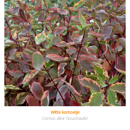
Witte kornoelje
Cornus alba 'Gouchaultii'