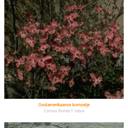
Oostamerikaanse kornoelje
Cornus florida f. rubra