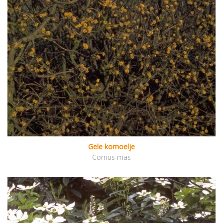
Gele kornoelje
Cornus mas