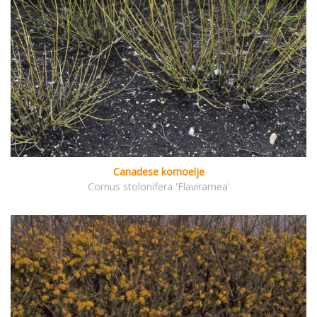
Canadese kornoelje
Cornus stolonifera 'Flaviramea'