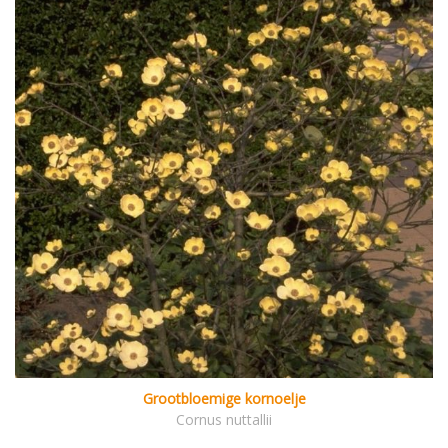
Grootbloemige kornoelje
Cornus nuttallii