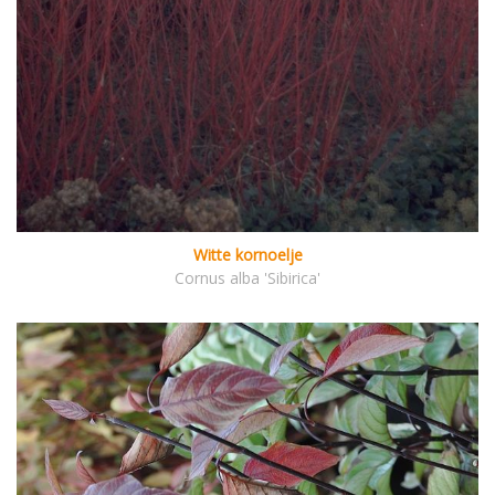
Witte kornoelje
Cornus alba 'Sibirica'