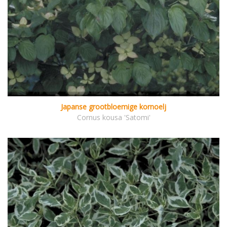
Japanse grootbloemige kornoelj
Cornus kousa 'Satomi'