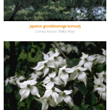
Japanse grootbloemige kornoelj
Cornus kousa 'Milky Way'