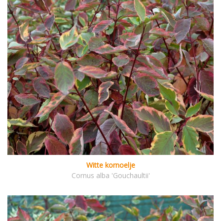
Witte kornoelje
Cornus alba 'Gouchaultii'