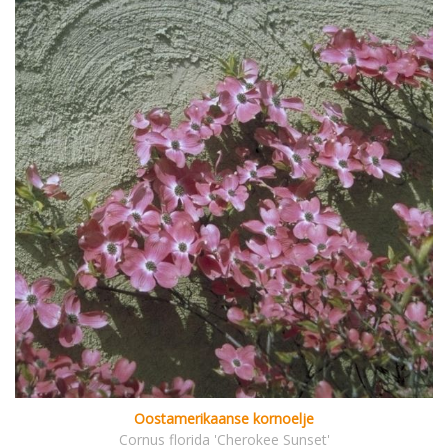
Oostamerikaanse kornoelje
Cornus florida 'Cherokee Sunset'