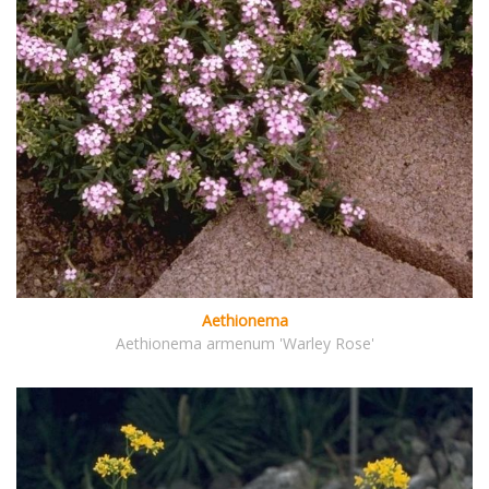
Aethionema
Aethionema armenum 'Warley Rose'