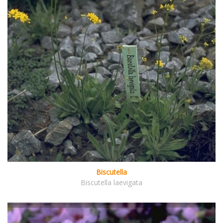
Biscutella
Biscutella laevigata