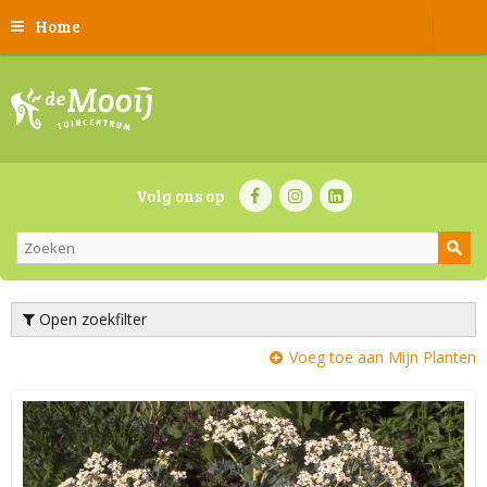
Home
Volg ons op
Open zoekfilter
Voeg toe aan Mijn Planten