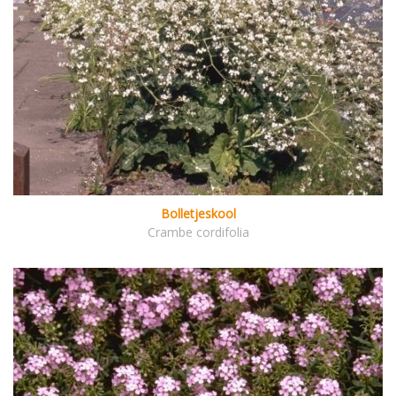
Bolletjeskool
Crambe cordifolia