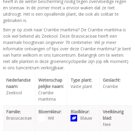
heeft in de winter bescherming nodig tegen overvloedige regen
en sneeuw. In de zomer moet u ervoor waken dat ze niet
uitdroogt. Het is een opvallende plant, die ook als solitair te
gebruiken is.
Ben je op zoek naar Crambe maritima? De Crambe maritima is
ook wel bekend als Zeekool. Deze Brassicaceae heeft een
maximale hoogtevan ongeveer 70 centimeter. Wil je meer
informatie ontvangen of tips over deze Crambe maritima? Je bent
van harte welkom in ons tuincentrum. Belangrijk om te weten:
niet alle planten in deze groenencyclopedie zijn (op elk moment)
in ons tuincentrum verkrijgbaar.
Nederlandse
Wetenschap
Type plant:
Geslacht:
naam:
pelijke naam:
Vaste plant
Crambe
Zeekool
Crambe
maritima
Familie:
Bloemkleur:
Bladkleur:
Veelkleurig
Brassicaceae
Wit
Blauw
blad:
Nee