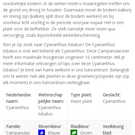
voedselrijke bodem. In de winter moet u maatregelen treffen om
de grond vrij droog te houden. Daarnaast moet de bodem kalkvrij
en stenig zijn (kalkvrij split door de bodem werken) en bij
voorkeur licht vochtig in de periode voorjaar-najaar Het is een
plant voor de liefhebber. Ze stelt namelijk meer eisen qua
verzorging, zoals bijvoorbeeld winterbescherming.
Ben je op zoek naar Cyananthus lobatus? De Cyananthus
lobatus is ook wel bekend als Cyananthus. Deze Campanulaceae
heeft een maximale hoogtevan ongeveer 10 centimeter. Wil je
meer informatie ontvangen of tips over deze Cyananthus
lobatus? Je bent van harte welkom in ons tuincentrum. Belangrijk
om te weten: niet alle planten in deze groenencyclopedie zijn (op
elk moment) in ons tuincentrum verkrijgbaar.
Nederlandse
Wetenschap
Type plant:
Geslacht:
naam:
pelijke naam:
Vaste plant
Cyananthus
Cyananthus
Cyananthus
lobatus
Familie:
Bloemkleur:
Bladkleur:
Veelkleurig
Campanulac
Blauw
Groen
blad: