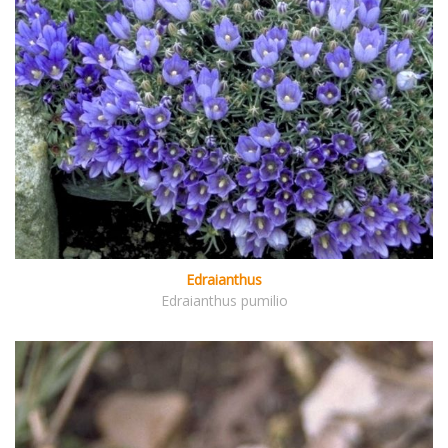
Edraianthus
Edraianthus pumilio