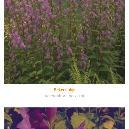
Bekerklokje
Adenophora potaninii