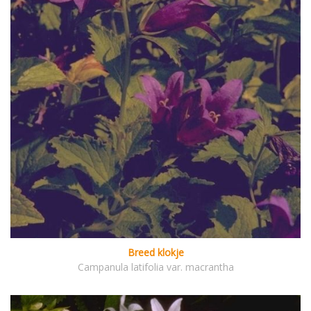
Breed klokje
Campanula latifolia var. macrantha