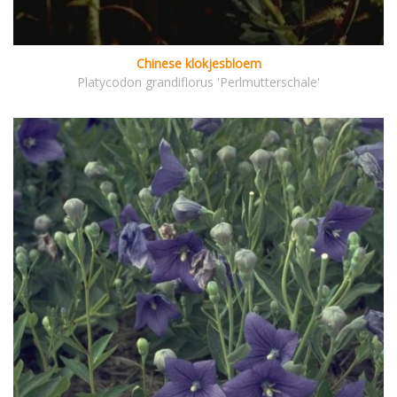
Chinese klokjesbloem
Platycodon grandiflorus 'Perlmutterschale'