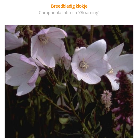
Breedbladig klokje
Campanula latifolia 'Gloaming'