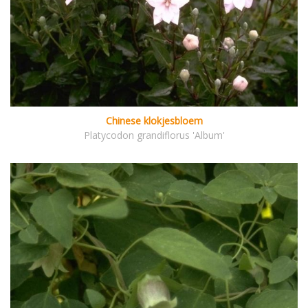
Chinese klokjesbloem
Platycodon grandiflorus 'Album'