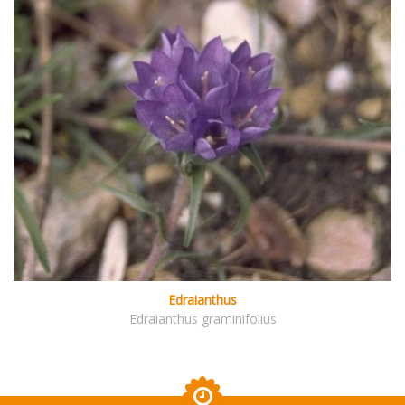
Edraianthus
Edraianthus graminifolius