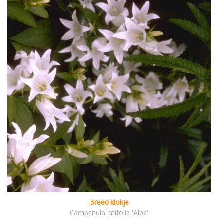
Breed klokje
Campanula latifolia 'Alba'