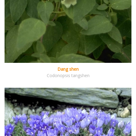
Dang shen
Codonopsis tangshen