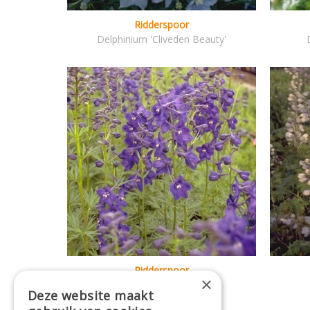
Ridderspoor
Delphinium 'Cliveden Beauty'
Ridderspoor
×
Delphinium 'Atlantis'
Deze website maakt