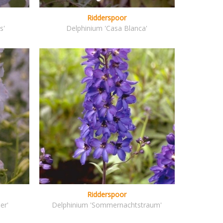
Ridderspoor
s'
Delphinium 'Casa Blanca'
Ridderspoor
er'
Delphinium 'Sommernachtstraum'