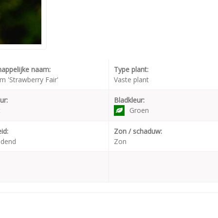
appelijke naam:
Type plant:
m 'Strawberry Fair'
Vaste plant
ur:
Bladkleur:
t
Groen
id:
Zon / schaduw:
udend
Zon