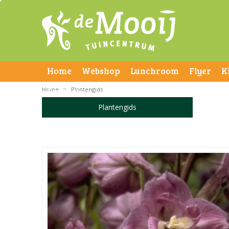
Home
Webshop
Lunchroom
Flyer
K
Home
Contact
>
Plantengids
Plantengids