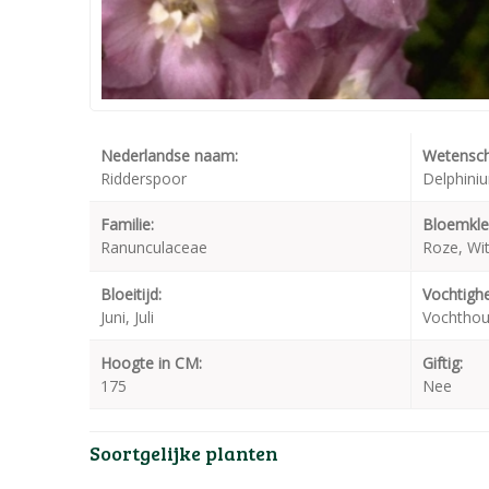
Nederlandse naam:
Wetensch
Ridderspoor
Delphiniu
Familie:
Bloemkle
Ranunculaceae
Roze, Wi
Bloeitijd:
Vochtighe
Juni, Juli
Vochtho
Hoogte in CM:
Giftig:
175
Nee
Soortgelijke planten