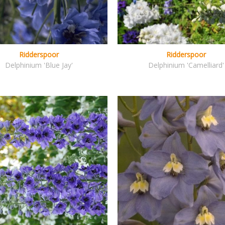
Ridderspoor
Ridderspoor
Delphinium 'Blue Jay'
Delphinium 'Camelliard'