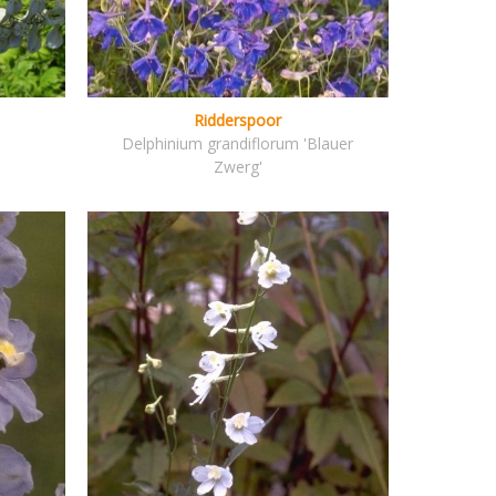
Ridderspoor
Delphinium grandiflorum 'Blauer
Zwerg'