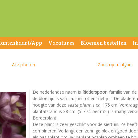
lantenkaart/App
Vacatures
Bloemen bestellen
I
Alle planten
Zoek op tuintype
De nederlandse naam is
Ridderspoor
, familie van d
de bloeitijd is van ca. juni tot en met juli. De blad
hoogte van deze
vaste plant
is ca. 175 cm. Verdraag
plantafstand is 38 cm. (5-7 st. per m2.) Is matig verkr
Borderplant.
Deze plant is zeer geschikt voor de siertuin. Ze heeft
combineren. Verlangt een zonnige plek en goed doorl
als basisplant om uw beplantingsplan omheen te bouwe