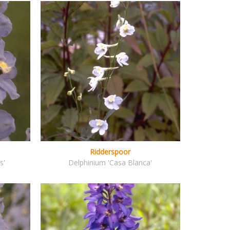
Ridderspoor
s'
Delphinium 'Casa Blanca'