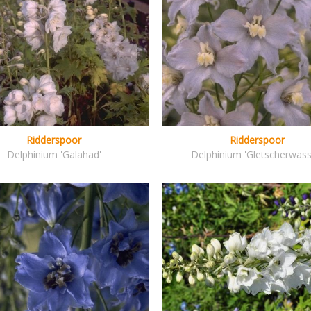
Ridderspoor
Ridderspoor
Delphinium 'Galahad'
Delphinium 'Gletscherwass