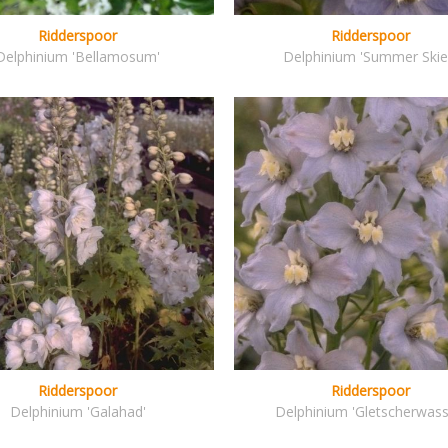
Ridderspoor
Ridderspoor
Delphinium 'Bellamosum'
Delphinium 'Summer Skie
Ridderspoor
Ridderspoor
Delphinium 'Galahad'
Delphinium 'Gletscherwass