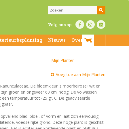
Volg ons op
nterieurbeplanting
Nieuws
Over ons
Mijn Planten
Voeg toe aan Mijn Planten
e Ranunculaceae. De bloemkleur is moerbeiroze+wit en
eren zijn groen en ongeveer 60 cm. hoog. De volwassen
t een temperatuur tot -25 gr. C. De geadviseerde
ijgbaar.
 opvallend blad, bloei, of vorm en laat zich eenvoudig
atende, voedselrijke grond. Deze hoge plant is geschikt
n. Het is echter een kortlevende plant en blijft dus