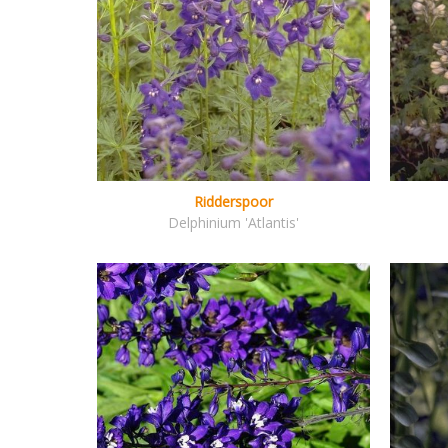
Ridderspoor
Delphinium 'Atlantis'