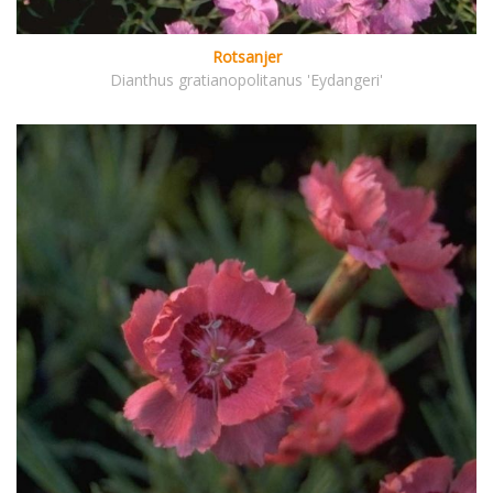
Rotsanjer
Dianthus gratianopolitanus 'Eydangeri'