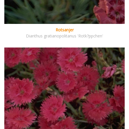
Rotsanjer
Dianthus gratianopolitanus 'Rotk?ppchen'