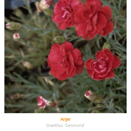
Anjer
Dianthus 'Desmond'