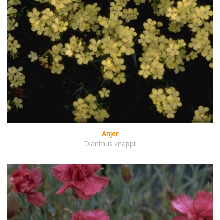
Anjer
Dianthus knappii