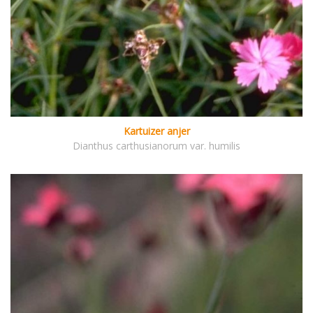
Kartuizer anjer
Dianthus carthusianorum var. humilis