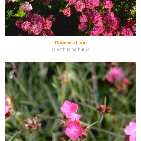
Duizendschoon
Dianthus barbatus