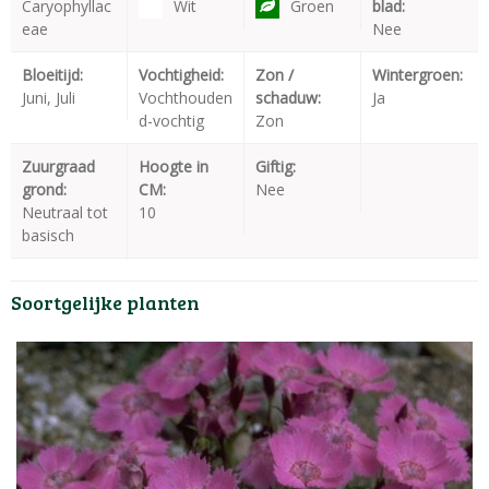
Caryophyllac
Wit
Groen
blad:
eae
Nee
Bloeitijd:
Vochtigheid:
Zon /
Wintergroen:
Juni, Juli
Vochthouden
schaduw:
Ja
d-vochtig
Zon
Zuurgraad
Hoogte in
Giftig:
grond:
CM:
Nee
Neutraal tot
10
basisch
Soortgelijke planten