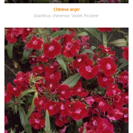
Chinese anjer
Dianthus chinensis 'Violet Picotee'