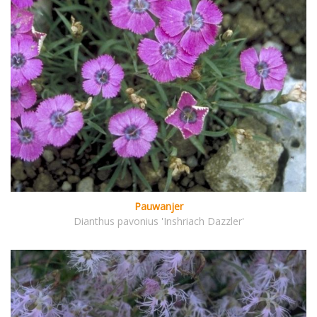
Pauwanjer
Dianthus pavonius 'Inshriach Dazzler'