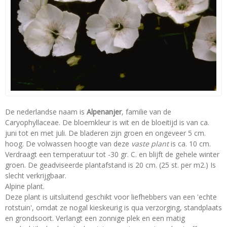
De nederlandse naam is
Alpenanjer
, familie van de
Caryophyllaceae. De bloemkleur is wit en de bloeitijd is van ca.
juni tot en met juli. De bladeren zijn groen en ongeveer 5 cm.
hoog. De volwassen hoogte van deze
vaste plant
is ca. 10 cm.
Verdraagt een temperatuur tot -30 gr. C. en blijft de gehele winter
groen. De geadviseerde plantafstand is 20 cm. (25 st. per m2.) Is
slecht verkrijgbaar.
Alpine plant.
Deze plant is uitsluitend geschikt voor liefhebbers van een 'echte
rotstuin', omdat ze nogal kieskeurig is qua verzorging, standplaats
en grondsoort. Verlangt een zonnige plek en een matig