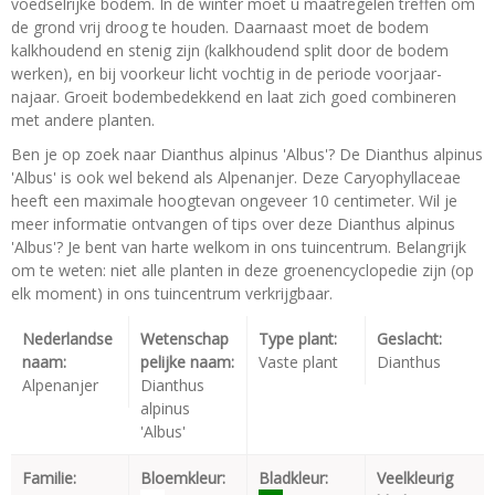
voedselrijke bodem. In de winter moet u maatregelen treffen om
de grond vrij droog te houden. Daarnaast moet de bodem
kalkhoudend en stenig zijn (kalkhoudend split door de bodem
werken), en bij voorkeur licht vochtig in de periode voorjaar-
najaar. Groeit bodembedekkend en laat zich goed combineren
met andere planten.
Ben je op zoek naar Dianthus alpinus 'Albus'? De Dianthus alpinus
'Albus' is ook wel bekend als Alpenanjer. Deze Caryophyllaceae
heeft een maximale hoogtevan ongeveer 10 centimeter. Wil je
meer informatie ontvangen of tips over deze Dianthus alpinus
'Albus'? Je bent van harte welkom in ons tuincentrum. Belangrijk
om te weten: niet alle planten in deze groenencyclopedie zijn (op
elk moment) in ons tuincentrum verkrijgbaar.
Nederlandse
Wetenschap
Type plant:
Geslacht:
naam:
pelijke naam:
Vaste plant
Dianthus
Alpenanjer
Dianthus
alpinus
'Albus'
Familie:
Bloemkleur:
Bladkleur:
Veelkleurig