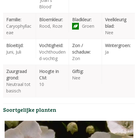
'Joan's
Blood'
Familie:
Bloemkleur:
Bladkleur:
Veelkleurig
Caryophyllac
Rood, Roze
Groen
blad:
eae
Nee
Bloeitijd:
Vochtigheid:
Zon /
Wintergroen:
Juni, Juli
Vochthouden
schaduw:
Ja
d-vochtig
Zon
Zuurgraad
Hoogte in
Giftig:
grond:
CM:
Nee
Neutraal tot
10
basisch
Soortgelijke planten