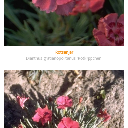
Rotsanjer
Dianthus gratianopolitanus 'Rotk?ppchen'