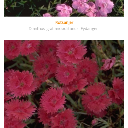
Rotsanjer
Dianthus gratianopolitanus 'Eydangeri'