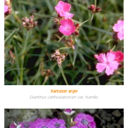
Kartuizer anjer
Dianthus carthusianorum var. humilis