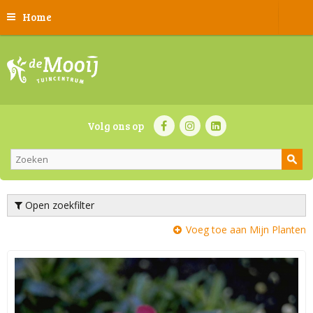
Home
Volg ons op
Open zoekfilter
Voeg toe aan Mijn Planten