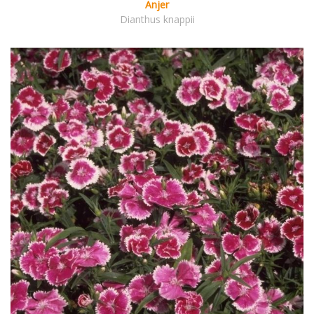
Anjer
Dianthus knappii