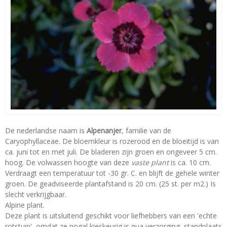
De nederlandse naam is
Alpenanjer
, familie van de
Caryophyllaceae. De bloemkleur is rozerood en de bloeitijd is van
ca. juni tot en met juli. De bladeren zijn groen en ongeveer 5 cm.
hoog. De volwassen hoogte van deze
vaste plant
is ca. 10 cm.
Verdraagt een temperatuur tot -30 gr. C. en blijft de gehele winter
groen. De geadviseerde plantafstand is 20 cm. (25 st. per m2.) Is
slecht verkrijgbaar.
Alpine plant.
Deze plant is uitsluitend geschikt voor liefhebbers van een 'echte
rotstuin', omdat ze nogal kieskeurig is qua verzorging, standplaats