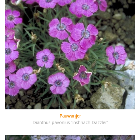
Pauwanjer
Dianthus pavonius 'Inshriach Dazzler'