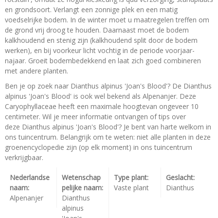
en grondsoort. Verlangt een zonnige plek en een matig
voedselrijke bodem. In de winter moet u maatregelen treffen om
de grond vrij droog te houden. Daarnaast moet de bodem
kalkhoudend en stenig zijn (kalkhoudend split door de bodem
werken), en bij voorkeur licht vochtig in de periode voorjaar-
najaar. Groeit bodembedekkend en laat zich goed combineren
met andere planten.
Ben je op zoek naar Dianthus alpinus 'Joan's Blood'? De Dianthus
alpinus 'Joan's Blood' is ook wel bekend als Alpenanjer. Deze
Caryophyllaceae heeft een maximale hoogtevan ongeveer 10
centimeter. Wil je meer informatie ontvangen of tips over
deze Dianthus alpinus 'Joan's Blood'? Je bent van harte welkom in
ons tuincentrum. Belangrijk om te weten: niet alle planten in deze
groenencyclopedie zijn (op elk moment) in ons tuincentrum
verkrijgbaar.
Nederlandse
Wetenschap
Type plant:
Geslacht:
naam:
pelijke naam:
Vaste plant
Dianthus
Alpenanjer
Dianthus
alpinus