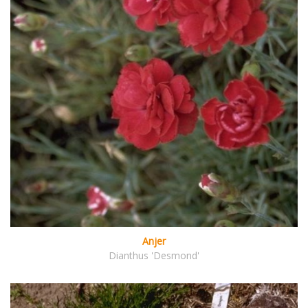
Anjer
Dianthus 'Desmond'