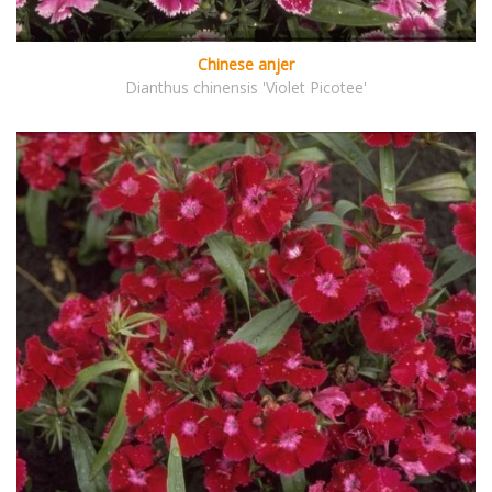
Chinese anjer
Dianthus chinensis 'Violet Picotee'