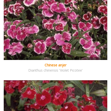
Chinese anjer
Dianthus chinensis 'Violet Picotee'