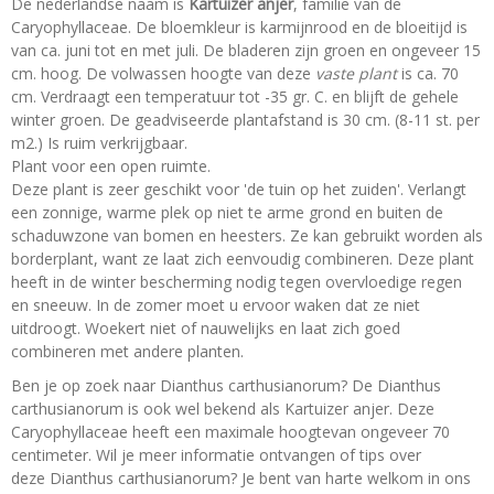
De nederlandse naam is
Kartuizer anjer
, familie van de
Caryophyllaceae. De bloemkleur is karmijnrood en de bloeitijd is
van ca. juni tot en met juli. De bladeren zijn groen en ongeveer 15
cm. hoog. De volwassen hoogte van deze
vaste plant
is ca. 70
cm. Verdraagt een temperatuur tot -35 gr. C. en blijft de gehele
winter groen. De geadviseerde plantafstand is 30 cm. (8-11 st. per
m2.) Is ruim verkrijgbaar.
Plant voor een open ruimte.
Deze plant is zeer geschikt voor 'de tuin op het zuiden'. Verlangt
een zonnige, warme plek op niet te arme grond en buiten de
schaduwzone van bomen en heesters. Ze kan gebruikt worden als
borderplant, want ze laat zich eenvoudig combineren. Deze plant
heeft in de winter bescherming nodig tegen overvloedige regen
en sneeuw. In de zomer moet u ervoor waken dat ze niet
uitdroogt. Woekert niet of nauwelijks en laat zich goed
combineren met andere planten.
Ben je op zoek naar Dianthus carthusianorum? De Dianthus
carthusianorum is ook wel bekend als Kartuizer anjer. Deze
Caryophyllaceae heeft een maximale hoogtevan ongeveer 70
centimeter. Wil je meer informatie ontvangen of tips over
deze Dianthus carthusianorum? Je bent van harte welkom in ons