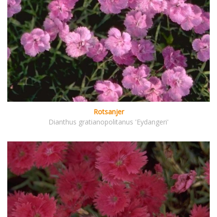
Rotsanjer
Dianthus gratianopolitanus 'Eydangeri'