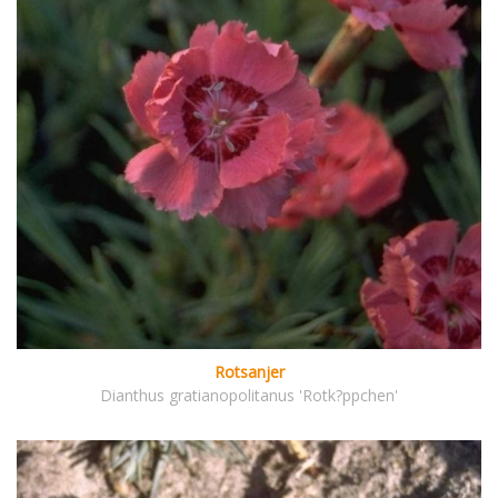
Rotsanjer
Dianthus gratianopolitanus 'Rotk?ppchen'