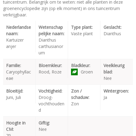
tuincentrum. Belangrijk om te weten: niet alle planten in deze
groenencyclopedie zijn (op elk moment) in ons tuincentrum
verkrijgbaar.
Nederlandse
Wetenschap
Type plant:
Geslacht:
naam:
pelijke naam:
Vaste plant
Dianthus
Kartuizer
Dianthus
anjer
carthusianor
um
Familie:
Bloemkleur:
Bladkleur:
Veelkleurig
Caryophyllac
Rood, Roze
Groen
blad:
eae
Nee
Bloeitijd:
Vochtigheid:
Zon /
Wintergroen:
Juni, Juli
Droog-
schaduw:
Ja
vochthouden
Zon
d
Hoogte in
Giftig:
CM:
Nee
70