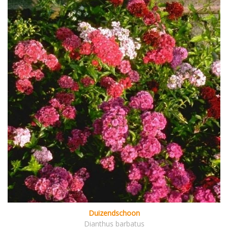
Duizendschoon
Dianthus barbatus