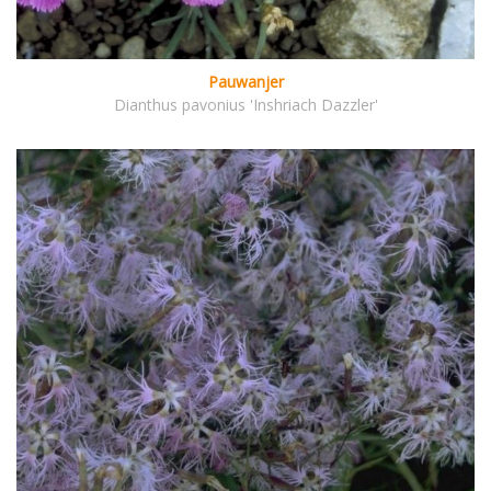
Pauwanjer
Dianthus pavonius 'Inshriach Dazzler'