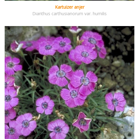
Kartuizer anjer
Dianthus carthusianorum var. humilis