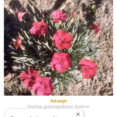
Rotsanjer
Dianthus gratianopolitanus 'Badenia'
×