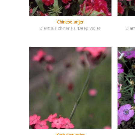
Chinese anjer
Dianthus chinensis 'Deep Violet'
Dian
Kartuizer anjer