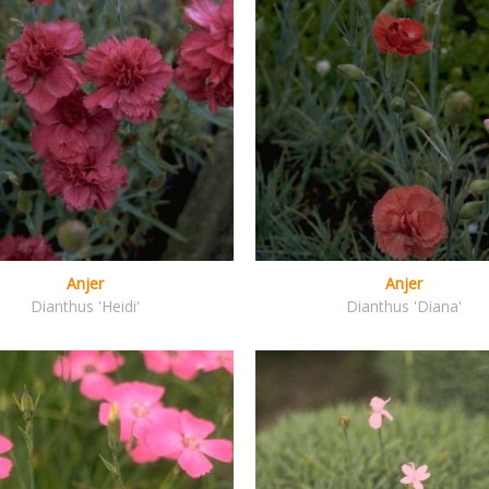
Anjer
Anjer
Dianthus 'Heidi'
Dianthus 'Diana'