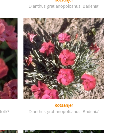
Dianthus gratianopolitanus 'Badenia'
Rotsanjer
Rotk?
Dianthus gratianopolitanus 'Badenia'