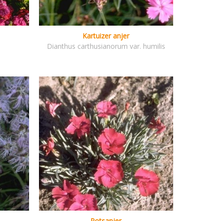
Kartuizer anjer
Dianthus carthusianorum var. humilis
Rotsanjer