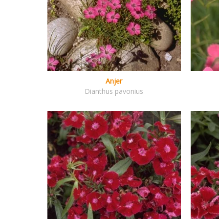
Anjer
Dianthus pavonius