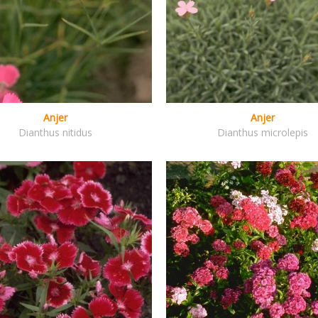
Anjer
Anjer
Dianthus nitidus
Dianthus microlepis