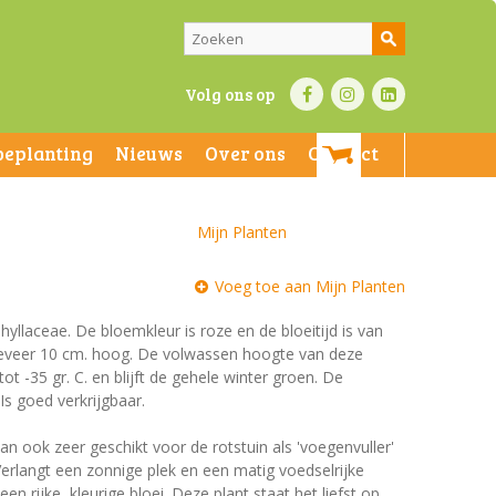
Volg ons op
beplanting
Nieuws
Over ons
Contact
Mijn Planten
Voeg toe aan Mijn Planten
hyllaceae. De bloemkleur is roze en de bloeitijd is van
ongeveer 10 cm. hoog. De volwassen hoogte van deze
t -35 gr. C. en blijft de gehele winter groen. De
Is goed verkrijgbaar.
n ook zeer geschikt voor de rotstuin als 'voegenvuller'
Verlangt een zonnige plek en een matig voedselrijke
n rijke, kleurige bloei. Deze plant staat het liefst op