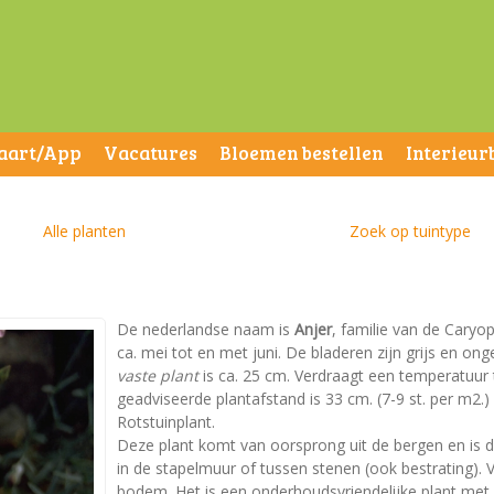
aart/App
Vacatures
Bloemen bestellen
Interieur
Alle planten
Zoek op tuintype
De nederlandse naam is
Anjer
, familie van de Caryop
ca. mei tot en met juni. De bladeren zijn grijs en 
vaste plant
is ca. 25 cm. Verdraagt een temperatuur to
geadviseerde plantafstand is 33 cm. (7-9 st. per m2.) 
Rotstuinplant.
Deze plant komt van oorsprong uit de bergen en is da
in de stapelmuur of tussen stenen (ook bestrating). 
bodem. Het is een onderhoudsvriendelijke plant met ee