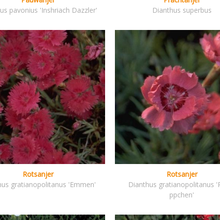
us pavonius 'Inshriach Dazzler'
Dianthus superbus
Rotsanjer
Rotsanjer
hus gratianopolitanus 'Emmen'
Dianthus gratianopolitanus '
ppchen'