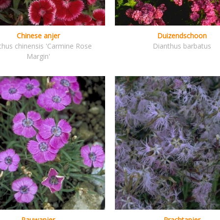
Chinese anjer
Duizendschoon
thus chinensis 'Carmine Rose
Dianthus barbatus
Margin'
Pauwanjer
Prachtanjer