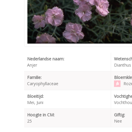
Nederlandse naam:
Wetensch
Anjer
Dianthus 
Familie:
Bloemkle
Caryophyllaceae
Roz
Bloeitijd:
Vochtighe
Mei, Juni
Vochtho
Hoogte in CM:
Giftig:
25
Nee