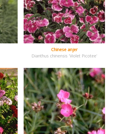
Chinese anjer
Dianthus chinensis 'Violet Picotee'