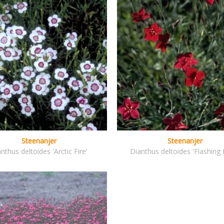
Steenanjer
Steenanjer
nthus deltoides 'Arctic Fire'
Dianthus deltoides 'Flashing 