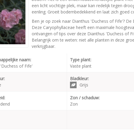
een licht vochtige plek, maar kan redelijk tegen droo
eenling. Groeit bodembedekkend en laat zich goed 
Ben je op zoek naar Dianthus 'Duchess of Fife'? De D
Deze Caryophyllaceae heeft een maximale hoogtevan
ontvangen of tips over deze Dianthus 'Duchess of Fi
Belangrijk om te weten: niet alle planten in deze gr
verkrijgbaar.
appelijke naam:
Type plant:
'Duchess of Fife'
Vaste plant
ur:
Bladkleur:
e
Grijs
id:
Zon / schaduw:
udend
Zon