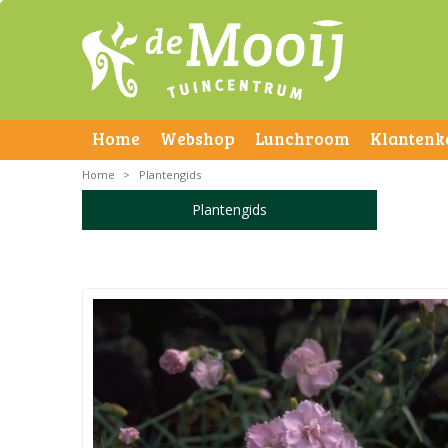
Home
Webshop
Lunchroom
Klantenk
Home
>
Plantengids
Plantengids