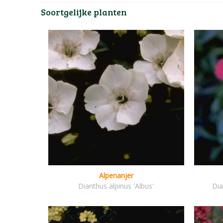
Soortgelijke planten
Alpenanjer
Dianthus alpinus 'Albus'
Dia