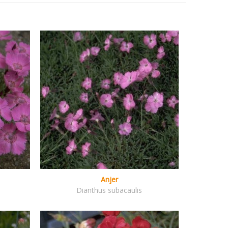
Anjer
Dianthus subacaulis