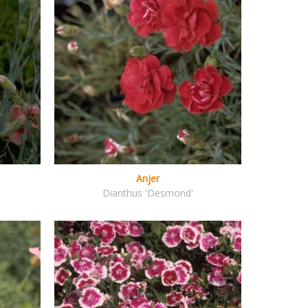
Anjer
Dianthus 'Desmond'