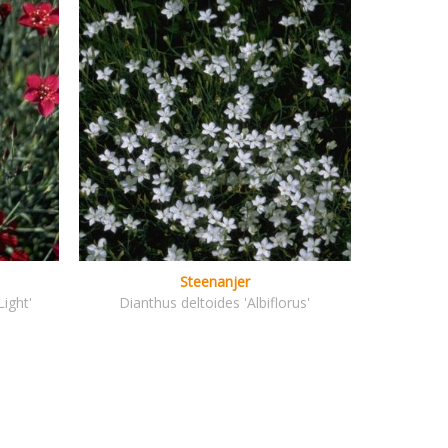
Steenanjer
Light'
Dianthus deltoides 'Albiflorus'