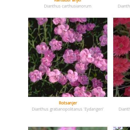
Dianthus carthusianorum
Dianth
Rotsanjer
Dianthus gratianopolitanus 'Eydangeri'
Diant