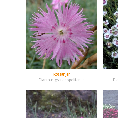
Rotsanjer
Dianthus gratianopolitanus
Dia