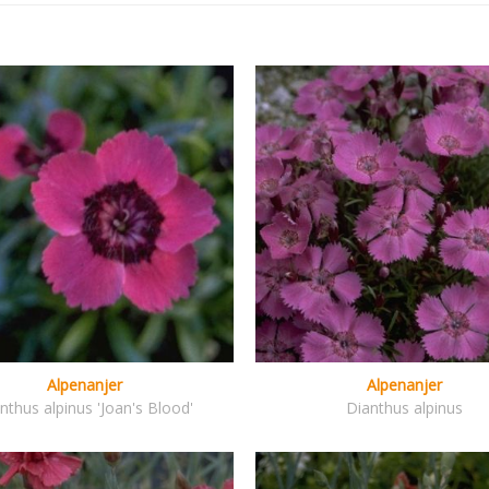
Alpenanjer
Alpenanjer
nthus alpinus 'Joan's Blood'
Dianthus alpinus