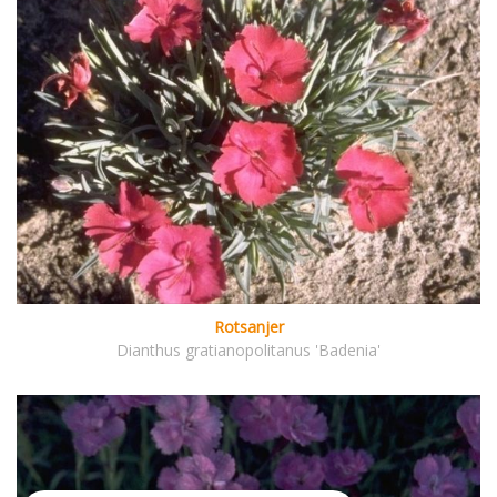
Rotsanjer
Dianthus gratianopolitanus 'Badenia'