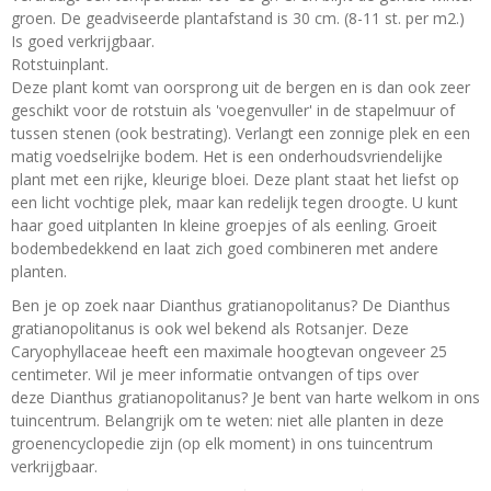
groen. De geadviseerde plantafstand is 30 cm. (8-11 st. per m2.)
Is goed verkrijgbaar.
Rotstuinplant.
Deze plant komt van oorsprong uit de bergen en is dan ook zeer
geschikt voor de rotstuin als 'voegenvuller' in de stapelmuur of
tussen stenen (ook bestrating). Verlangt een zonnige plek en een
matig voedselrijke bodem. Het is een onderhoudsvriendelijke
plant met een rijke, kleurige bloei. Deze plant staat het liefst op
een licht vochtige plek, maar kan redelijk tegen droogte. U kunt
haar goed uitplanten In kleine groepjes of als eenling. Groeit
bodembedekkend en laat zich goed combineren met andere
planten.
Ben je op zoek naar Dianthus gratianopolitanus? De Dianthus
gratianopolitanus is ook wel bekend als Rotsanjer. Deze
Caryophyllaceae heeft een maximale hoogtevan ongeveer 25
centimeter. Wil je meer informatie ontvangen of tips over
deze Dianthus gratianopolitanus? Je bent van harte welkom in ons
tuincentrum. Belangrijk om te weten: niet alle planten in deze
groenencyclopedie zijn (op elk moment) in ons tuincentrum
verkrijgbaar.