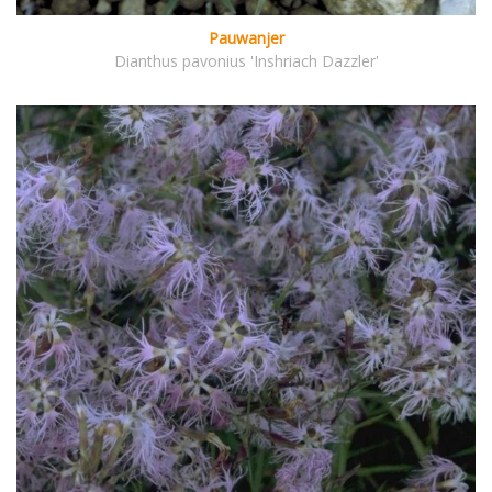
Pauwanjer
Dianthus pavonius 'Inshriach Dazzler'