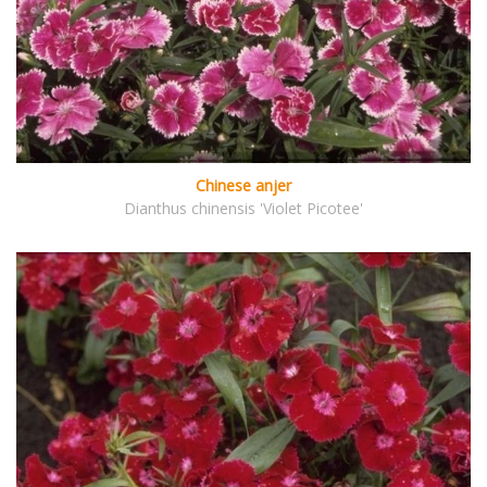
Chinese anjer
Dianthus chinensis 'Violet Picotee'