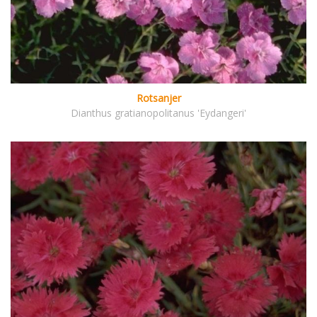
Rotsanjer
Dianthus gratianopolitanus 'Eydangeri'