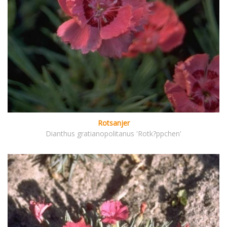
Rotsanjer
Dianthus gratianopolitanus 'Rotk?ppchen'