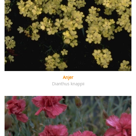
Anjer
Dianthus knappii