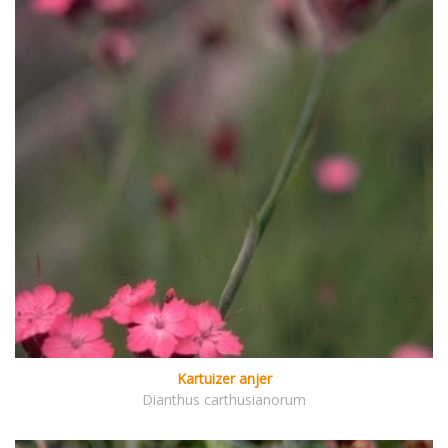
Kartuizer anjer
Dianthus carthusianorum