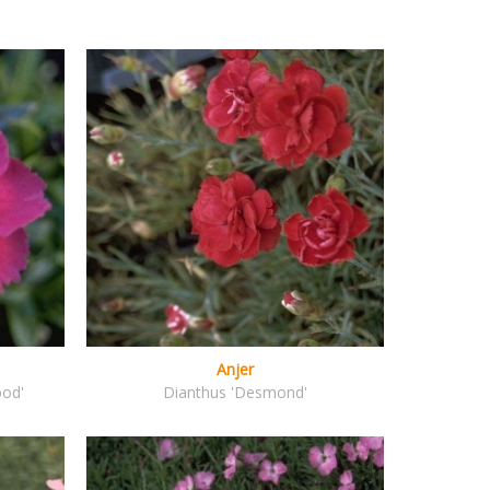
Anjer
ood'
Dianthus 'Desmond'