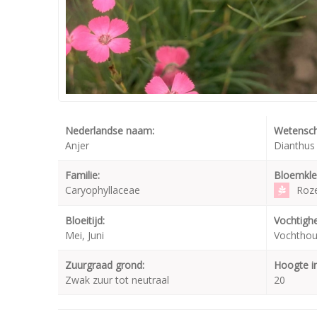
Nederlandse naam:
Wetensch
Anjer
Dianthus 
Familie:
Bloemkle
Caryophyllaceae
Roz
Bloeitijd:
Vochtighe
Mei, Juni
Vochthou
Zuurgraad grond:
Hoogte i
Zwak zuur tot neutraal
20