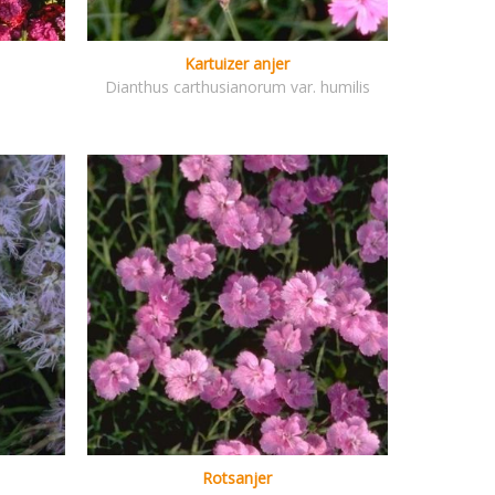
Kartuizer anjer
Dianthus carthusianorum var. humilis
Rotsanjer