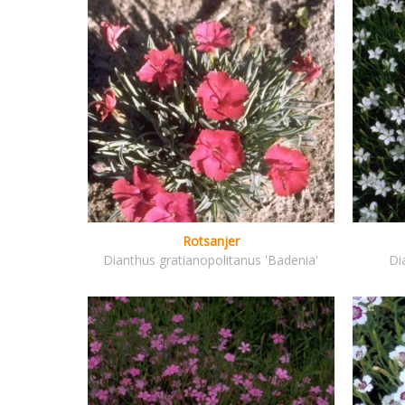
Rotsanjer
Dianthus gratianopolitanus 'Badenia'
Di