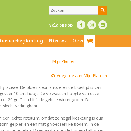
Volg ons op
nterieurbeplanting
Nieuws
Over ons
Mijn Planten
Voeg toe aan Mijn Planten
hyllaceae. De bloemkleur is roze en de bloeitijd is van
 ongeveer 10 cm. hoog. De volwassen hoogte van deze
t -20 gr. C. en blijft de gehele winter groen. De
s slecht verkrijgbaar.
n een 'echte rotstuin', omdat ze nogal kieskeurig is qua
 zonnige plek en een matig voedselrijke bodem. In de
 droog te houden. Daarnaast moet de bodem kalkvrij en