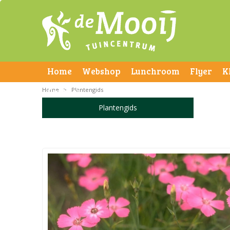
Home
Webshop
Lunchroom
Flyer
K
Home
Contact
>
Plantengids
Plantengids