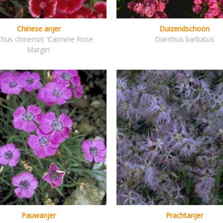
Chinese anjer
Duizendschoon
thus chinensis 'Carmine Rose
Dianthus barbatus
Margin'
Pauwanjer
Prachtanjer