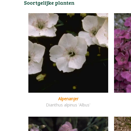
Soortgelijke planten
Alpenanjer
Dianthus alpinus 'Albus'