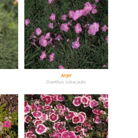
Anjer
Dianthus subacaulis