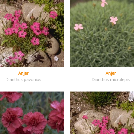
Anjer
Anjer
Dianthus pavonius
Dianthus microlepis