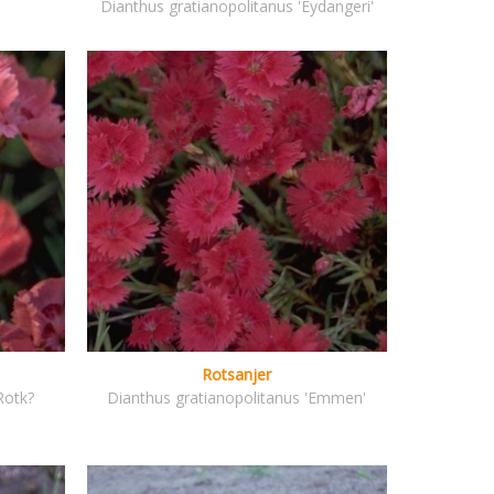
Dianthus gratianopolitanus 'Eydangeri'
Rotsanjer
Rotk?
Dianthus gratianopolitanus 'Emmen'