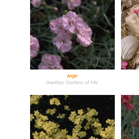
Anjer
Dianthus 'Duchess of Fife'