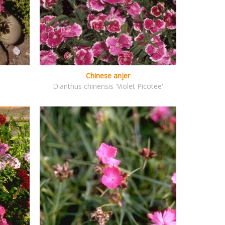
Chinese anjer
Dianthus chinensis 'Violet Picotee'