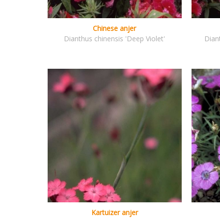
Chinese anjer
Dianthus chinensis 'Deep Violet'
Dian
Kartuizer anjer