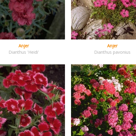
Anjer
Anjer
Dianthus 'Heidi'
Dianthus pavonius