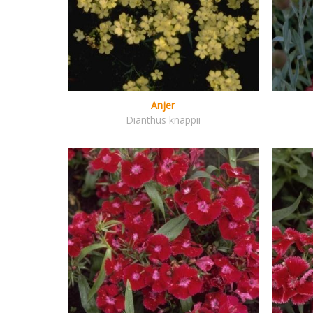
Anjer
Dianthus knappii