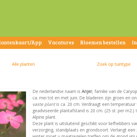
lantenkaart/App
Vacatures
Bloemen bestellen
I
Alle planten
Zoek op tuintype
De nederlandse naam is
Anjer
, familie van de Caryop
ca. mei tot en met juni. De bladeren zijn groen en
vaste plant
is ca. 20 cm. Verdraagt een temperatuur to
geadviseerde plantafstand is 20 cm. (25 st. per m2.) I
Alpine plant.
Deze plant is uitsluitend geschikt voor liefhebbers va
verzorging, standplaats en grondsoort. Verlangt een
winter moet u maatregelen treffen om de grond vrij