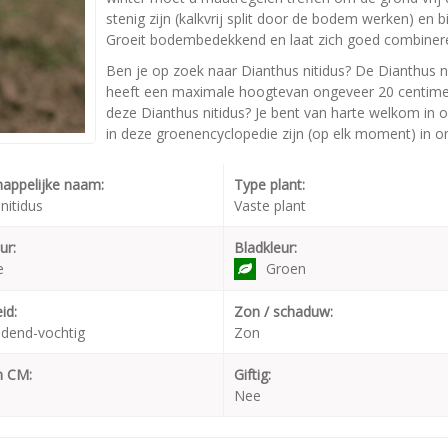
stenig zijn (kalkvrij split door de bodem werken) en b
Groeit bodembedekkend en laat zich goed combiner
Ben je op zoek naar Dianthus nitidus? De Dianthus n
heeft een maximale hoogtevan ongeveer 20 centimete
deze Dianthus nitidus? Je bent van harte welkom in o
in deze groenencyclopedie zijn (op elk moment) in on
appelijke naam:
Type plant:
nitidus
Vaste plant
ur:
Bladkleur:
e
Groen
id:
Zon / schaduw:
dend-vochtig
Zon
n CM:
Giftig:
Nee