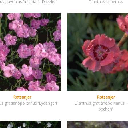
us pavonius 'Inshriach Dazzler'
Dianthus superbus
Rotsanjer
Rotsanjer
s gratianopolitanus 'Eydangeri'
Dianthus gratianopolitanus '
ppchen'