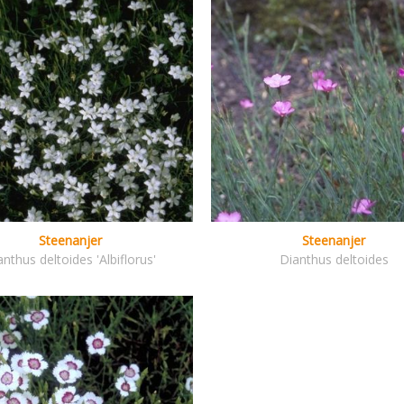
Steenanjer
Steenanjer
anthus deltoides 'Albiflorus'
Dianthus deltoides