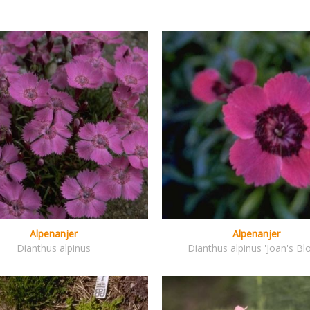
Alpenanjer
Alpenanjer
Dianthus alpinus
Dianthus alpinus 'Joan's Bl