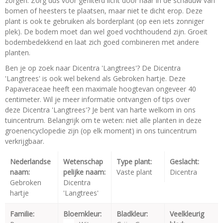
zorgen. Zorg dus voor gefilterd licht door haar in de schaduw van
bomen of heesters te plaatsen, maar niet te dicht erop. Deze
plant is ook te gebruiken als borderplant (op een iets zonniger
plek). De bodem moet dan wel goed vochthoudend zijn. Groeit
bodembedekkend en laat zich goed combineren met andere
planten.
Ben je op zoek naar Dicentra 'Langtrees'? De Dicentra
'Langtrees' is ook wel bekend als Gebroken hartje. Deze
Papaveraceae heeft een maximale hoogtevan ongeveer 40
centimeter. Wil je meer informatie ontvangen of tips over
deze Dicentra 'Langtrees'? Je bent van harte welkom in ons
tuincentrum. Belangrijk om te weten: niet alle planten in deze
groenencyclopedie zijn (op elk moment) in ons tuincentrum
verkrijgbaar.
Nederlandse
Wetenschap
Type plant:
Geslacht:
naam:
pelijke naam:
Vaste plant
Dicentra
Gebroken
Dicentra
hartje
'Langtrees'
Familie:
Bloemkleur:
Bladkleur:
Veelkleurig