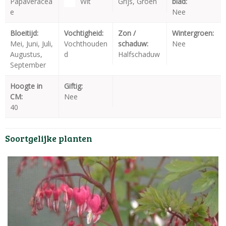
Papaveracea
Wit
Grijs, Groen
blad:
e
Nee
Bloeitijd:
Vochtigheid:
Zon /
Wintergroen:
Mei, Juni, Juli,
Vochthouden
schaduw:
Nee
Augustus,
d
Halfschaduw
September
Hoogte in
Giftig:
CM:
Nee
40
Soortgelijke planten