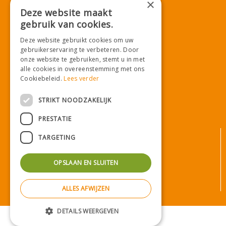
×
E.
info@tuincentrumdemooij.nl
Deze website maakt
gebruik van cookies.
Deze website gebruikt cookies om uw
Download onze App!
gebruikerservaring te verbeteren. Door
onze website te gebruiken, stemt u in met
alle cookies in overeenstemming met ons
Cookiebeleid.
Lees verder
STRIKT NOODZAKELIJK
PRESTATIE
© Tuincentrum De Mooij
TARGETING
Algemene voorwaarden
Privacy statement
OPSLAAN EN SLUITEN
Bezorginformatie
Betaalinformatie
ALLES AFWIJZEN
Privacy policy
Green Solutions
|
Tuincentrum Overzicht
DETAILS WEERGEVEN