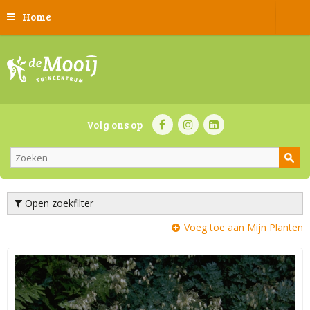
Home
Volg ons op
Open zoekfilter
Voeg toe aan Mijn Planten