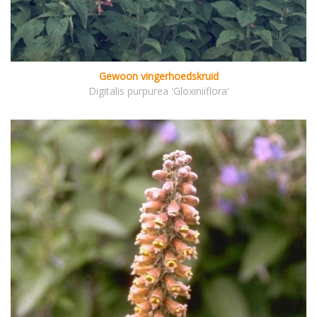
Gewoon vingerhoedskruid
Digitalis purpurea 'Gloxiniiflora'