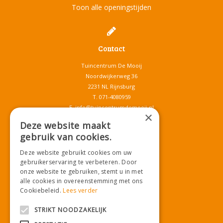
Toon alle openingstijden
Contact
Tuincentrum De Mooij
Noordwijkerweg 36
2231 NL Rijnsburg
T.
071-4080959
E.
info@tuincentrumdemooij.nl
×
Deze website maakt
gebruik van cookies.
Download onze App!
Deze website gebruikt cookies om uw
gebruikerservaring te verbeteren. Door
onze website te gebruiken, stemt u in met
alle cookies in overeenstemming met ons
Cookiebeleid.
Lees verder
STRIKT NOODZAKELIJK