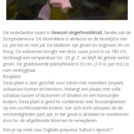
De nederlandse naam is
Gewoon vingerhoedskruid
, familie van de
Scrophulariacea. De bloemkleur is abrikoos en de bloeitijd is van
ca. juni tot en met juli. De bladeren zijn groen en ongeveer 30 cm.
hoog. De volwassen hoogte van deze
vaste plant
is ca. 180 cm.
Verdraagt een temperatuur tot -25 gr. C. en blijft de gehele winter
groen. De geadviseerde plantafstand is 33 cm. (7-9 st. per m2.) Is
ruim verkrijgbaar.
Bosplant.
Deze plant is zeer geschikt voor tuinen met meerdere (vrijwel)
volwassen bomen en heesters. Verlangt een plaats met volle
schaduw tussen of bij bomen of struiken en een humusrijke
bodem. Deze plant is goed te combineren met 'bosrandplanten'
op een vochthoudende bodem. Kan zich sterk uitzaaien als de
omstandigheden juist zijn. In dat geval is uitzaaien te voorkomen
door bv. de uitgebloeide bloemen te verwijderen.
Ben je op zoek naar Digitalis purpurea 'Sutton's Apricot'?