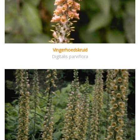
Vingerhoedskruid
Digitalis parviflora