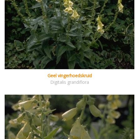
Geel vingerhoedskruid
Digitalis grandiflora