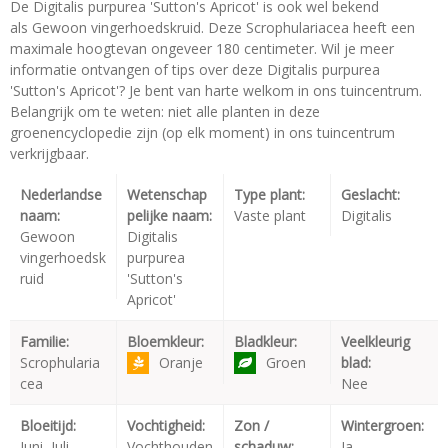
De Digitalis purpurea 'Sutton's Apricot' is ook wel bekend
als Gewoon vingerhoedskruid. Deze Scrophulariacea heeft een
maximale hoogtevan ongeveer 180 centimeter. Wil je meer
informatie ontvangen of tips over deze Digitalis purpurea
'Sutton's Apricot'? Je bent van harte welkom in ons tuincentrum.
Belangrijk om te weten: niet alle planten in deze
groenencyclopedie zijn (op elk moment) in ons tuincentrum
verkrijgbaar.
Nederlandse
Wetenschap
Type plant:
Geslacht:
naam:
pelijke naam:
Vaste plant
Digitalis
Gewoon
Digitalis
vingerhoedsk
purpurea
ruid
'Sutton's
Apricot'
Familie:
Bloemkleur:
Bladkleur:
Veelkleurig
Scrophularia
Oranje
Groen
blad:
cea
Nee
Bloeitijd:
Vochtigheid:
Zon /
Wintergroen:
Juni, Juli
Vochthouden
schaduw:
Ja