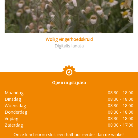
Wollig vingerhoedskruid
Digitalis lanata
Openingstijden
Maandag
08:30 - 18:00
Dinsdag
08:30 - 18:00
Woensdag
08:30 - 18:00
Donderdag
08:30 - 18:00
Vrijdag
08:30 - 18:00
Zaterdag
08:30 - 17:00
Onze lunchroom sluit een half uur eerder dan de winkel!