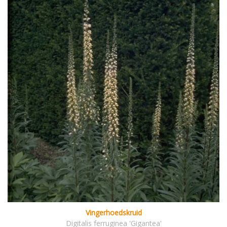
Vingerhoedskruid
Digitalis ferruginea 'Gigantea'