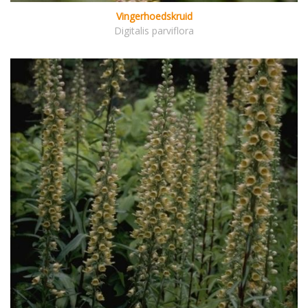
Vingerhoedskruid
Digitalis parviflora