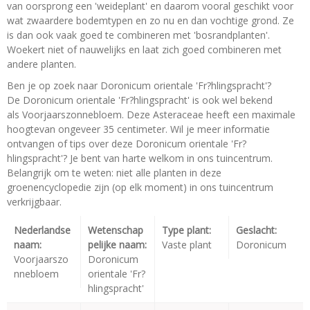
van oorsprong een 'weideplant' en daarom vooral geschikt voor
wat zwaardere bodemtypen en zo nu en dan vochtige grond. Ze
is dan ook vaak goed te combineren met 'bosrandplanten'.
Woekert niet of nauwelijks en laat zich goed combineren met
andere planten.
Ben je op zoek naar Doronicum orientale 'Fr?hlingspracht'?
De Doronicum orientale 'Fr?hlingspracht' is ook wel bekend
als Voorjaarszonnebloem. Deze Asteraceae heeft een maximale
hoogtevan ongeveer 35 centimeter. Wil je meer informatie
ontvangen of tips over deze Doronicum orientale 'Fr?
hlingspracht'? Je bent van harte welkom in ons tuincentrum.
Belangrijk om te weten: niet alle planten in deze
groenencyclopedie zijn (op elk moment) in ons tuincentrum
verkrijgbaar.
Nederlandse
Wetenschap
Type plant:
Geslacht:
naam:
pelijke naam:
Vaste plant
Doronicum
Voorjaarszo
Doronicum
nnebloem
orientale 'Fr?
hlingspracht'