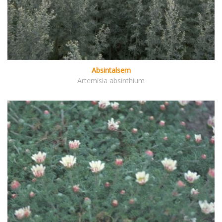
Absintalsem
Artemisia absinthium