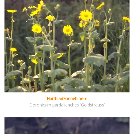
Hartbladzonnebloem
Doronicum pardalianches 'Goldstrauss'