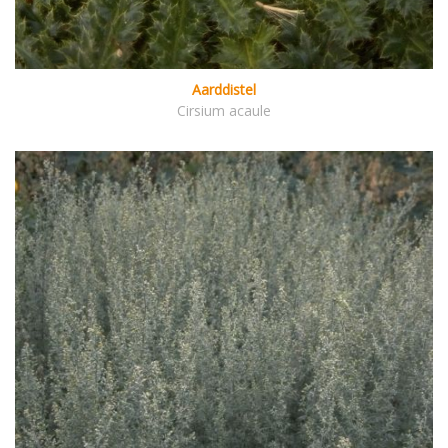
Aarddistel
Cirsium acaule