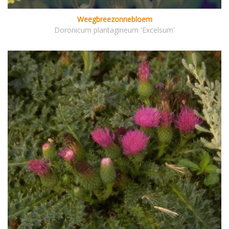
Weegbreezonnebloem
Doronicum plantagineum 'Excelsum'