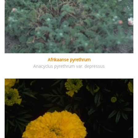
Afrikaanse pyrethrum
Anacyclus pyrethrum var. depressus