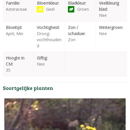
Familie:
Bloemkleur:
Bladkleur:
Veelkleurig
Asteraceae
Geel
Groen
blad:
Nee
Bloeitijd:
Vochtigheid:
Zon /
Wintergroen:
April, Mei
Droog-
schaduw:
Nee
vochthouden
Zon
d
Hoogte in
Giftig:
CM:
Nee
35
Soortgelijke planten