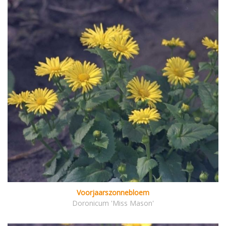
Voorjaarszonnebloem
Doronicum 'Miss Mason'