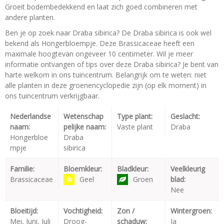
Groeit bodembedekkend en laat zich goed combineren met
andere planten.
Ben je op zoek naar Draba sibirica? De Draba sibirica is ook wel
bekend als Hongerbloempje. Deze Brassicaceae heeft een
maximale hoogtevan ongeveer 10 centimeter. Wil je meer
informatie ontvangen of tips over deze Draba sibirica? Je bent van
harte welkom in ons tuincentrum. Belangrijk om te weten: niet
alle planten in deze groenencyclopedie zijn (op elk moment) in
ons tuincentrum verkrijgbaar.
Nederlandse
Wetenschap
Type plant:
Geslacht:
naam:
pelijke naam:
Vaste plant
Draba
Hongerbloe
Draba
mpje
sibirica
Familie:
Bloemkleur:
Bladkleur:
Veelkleurig
Brassicaceae
Geel
Groen
blad:
Nee
Bloeitijd:
Vochtigheid:
Zon /
Wintergroen:
Mei, Juni, Juli
Droog-
schaduw:
Ja