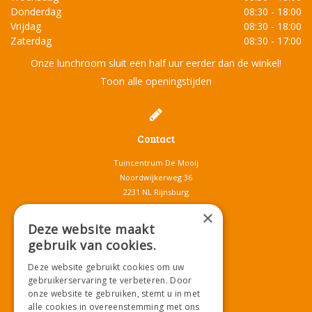
Donderdag
08:30 - 18:00
Vrijdag
08:30 - 18:00
Zaterdag
08:30 - 17:00
Onze lunchroom sluit een half uur eerder dan de winkel!
Toon alle openingstijden
Contact
Tuincentrum De Mooij
Noordwijkerweg 36
2231 NL Rijnsburg
T.
071-4080959
×
E.
info@tuincentrumdemooij.nl
Deze website maakt
gebruik van cookies.
Deze website gebruikt cookies om uw
Download onze App!
gebruikerservaring te verbeteren. Door
onze website te gebruiken, stemt u in met
alle cookies in overeenstemming met ons