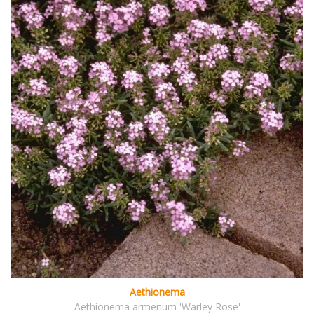
Aethionema
Aethionema armenum 'Warley Rose'