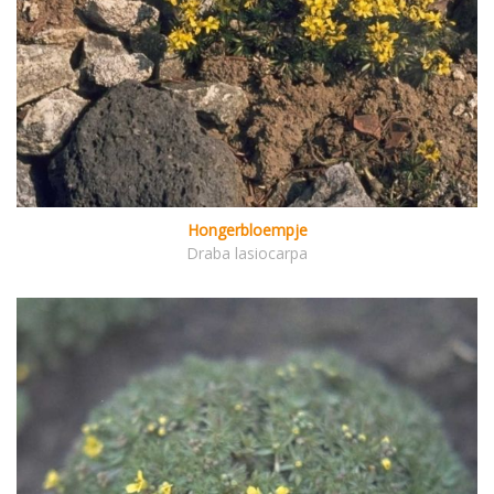
Hongerbloempje
Draba lasiocarpa