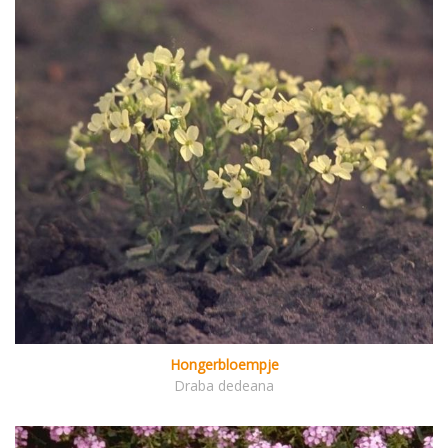
Hongerbloempje
Draba dedeana