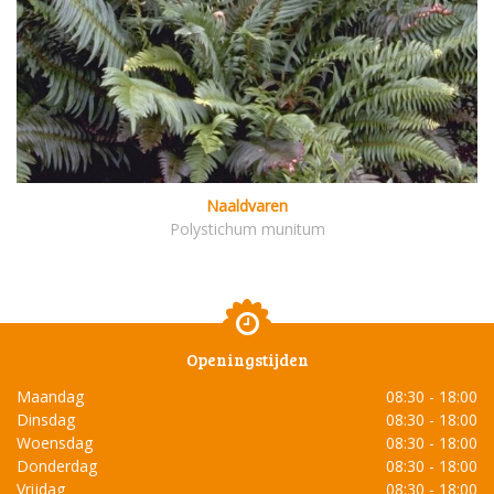
Naaldvaren
Polystichum munitum
Openingstijden
Maandag
08:30 - 18:00
Dinsdag
08:30 - 18:00
Woensdag
08:30 - 18:00
Donderdag
08:30 - 18:00
Vrijdag
08:30 - 18:00