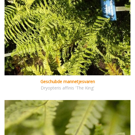
Geschubde mannetjesvaren
Dryopteris affinis 'The King'