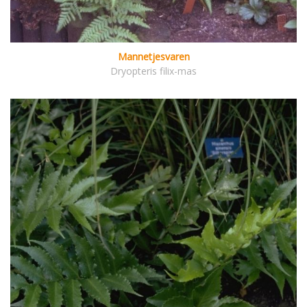
Mannetjesvaren
Dryopteris filix-mas