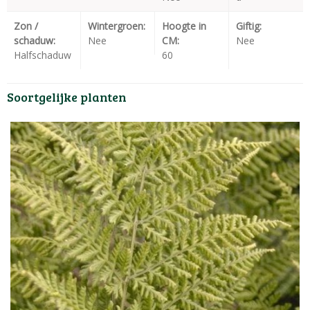
Zon /
Wintergroen:
Hoogte in
Giftig:
schaduw:
Nee
CM:
Nee
Halfschaduw
60
Soortgelijke planten