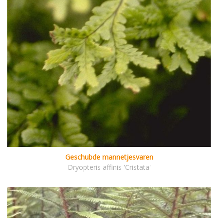
Geschubde mannetjesvaren
Dryopteris affinis 'Cristata'