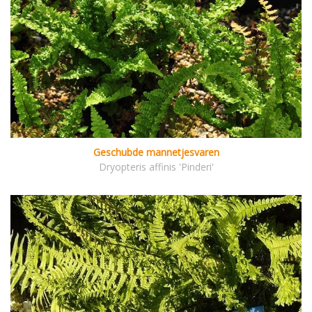
Geschubde mannetjesvaren
Dryopteris affinis 'Pinderi'