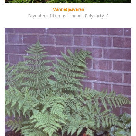
Mannetjesvaren
Dryopteris filix-mas 'Linearis Polydactyla'