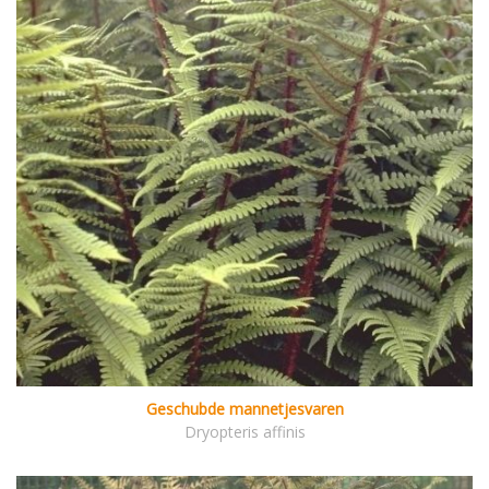
Geschubde mannetjesvaren
Dryopteris affinis