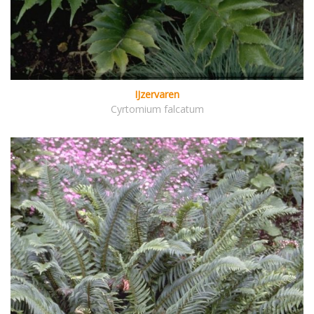
IJzervaren
Cyrtomium falcatum