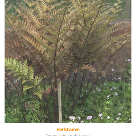
Herfstvaren
Dryopteris erythrosora