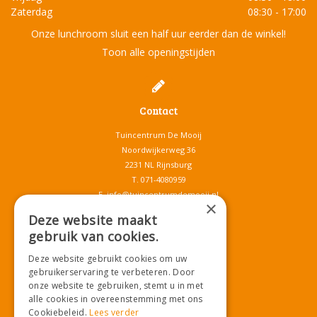
Zaterdag
08:30 - 17:00
Onze lunchroom sluit een half uur eerder dan de winkel!
Toon alle openingstijden
Contact
Tuincentrum De Mooij
Noordwijkerweg 36
2231 NL Rijnsburg
T.
071-4080959
E.
info@tuincentrumdemooij.nl
×
Deze website maakt
gebruik van cookies.
Download onze App!
Deze website gebruikt cookies om uw
gebruikerservaring te verbeteren. Door
onze website te gebruiken, stemt u in met
alle cookies in overeenstemming met ons
Cookiebeleid.
Lees verder