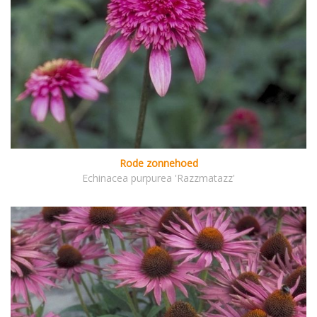
Rode zonnehoed
Echinacea purpurea 'Razzmatazz'