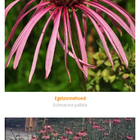
Egelzonnehoed
Echinacea pallida