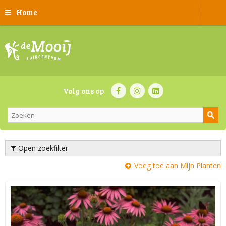
Home
Volg ons op
Open zoekfilter
Voeg toe aan Mijn Planten