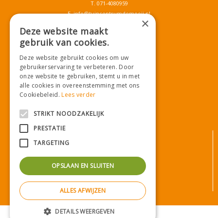
T.
071-4080959
E.
info@tuincentrumdemooij.nl
×
Deze website maakt
gebruik van cookies.
Download onze App!
Deze website gebruikt cookies om uw
gebruikerservaring te verbeteren. Door
onze website te gebruiken, stemt u in met
alle cookies in overeenstemming met ons
Cookiebeleid.
Lees verder
STRIKT NOODZAKELIJK
PRESTATIE
© Tuincentrum De Mooij
TARGETING
Algemene voorwaarden
Privacy statement
OPSLAAN EN SLUITEN
Bezorginformatie
Betaalinformatie
ALLES AFWIJZEN
Privacy policy
Green Solutions
|
Tuincentrum Overzicht
DETAILS WEERGEVEN