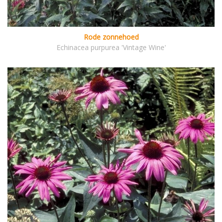
Rode zonnehoed
Echinacea purpurea 'Vintage Wine'