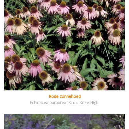
Rode zonnehoed
Echinacea purpurea 'Kim's Knee High'