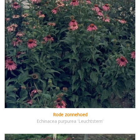
Rode zonnehoed
Echinacea purpurea 'Leuchtstern'