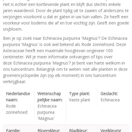
Het is echter een kortlevende plant en blijft dus slechts enkele
jaren waardevol. Door de plant tijdig uit te zaaien of anderszins te
verjongen voorkomt u dat er gaten in uw tuin vallen. Ze heeft een
voorkeur voor bodems die af en toe vochtig zijn. Geeft een goede
snijbloem.
Ben je op zoek naar Echinacea purpurea 'Magnus'? De Echinacea
purpurea 'Magnus' is ook wel bekend als Rode zonnehoed. Deze
Asteraceae heeft een maximale hoogtevan ongeveer 100
centimeter. Wil je meer informatie ontvangen of tips over
deze Echinacea purpurea 'Magnus'? Je bent van harte welkom in
ons tuincentrum. Belangrijk om te weten: niet alle planten in deze
groenencyclopedie zijn (op elk moment) in ons tuincentrum
verkrijgbaar.
Nederlandse
Wetenschap
Type plant:
Geslacht:
naam:
pelijke naam:
Vaste plant
Echinacea
Rode
Echinacea
zonnehoed
purpurea
'Magnus'
Familie:
Bloemkleur:
Bladkleur:
Veelkleurig