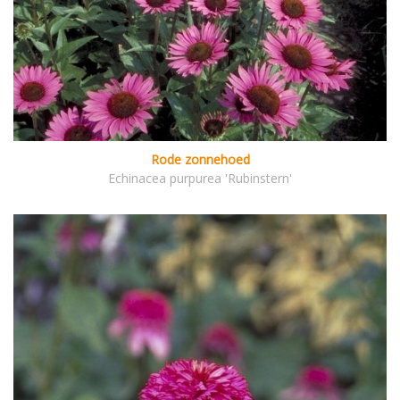
Rode zonnehoed
Echinacea purpurea 'Rubinstern'