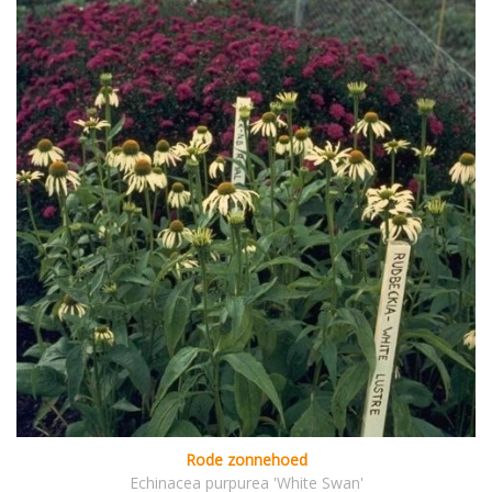
Rode zonnehoed
Echinacea purpurea 'White Swan'