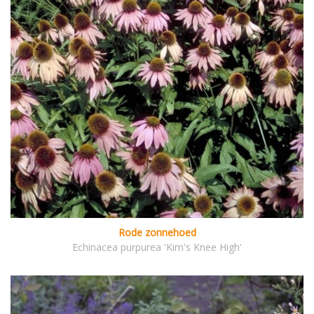
Rode zonnehoed
Echinacea purpurea 'Kim's Knee High'