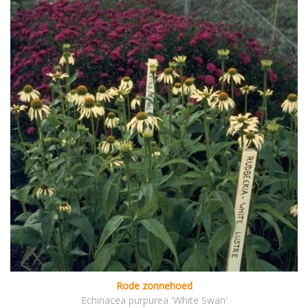
Rode zonnehoed
Echinacea purpurea 'White Swan'