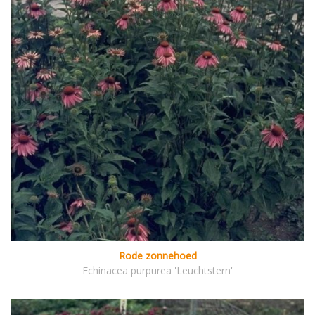
Rode zonnehoed
Echinacea purpurea 'Leuchtstern'