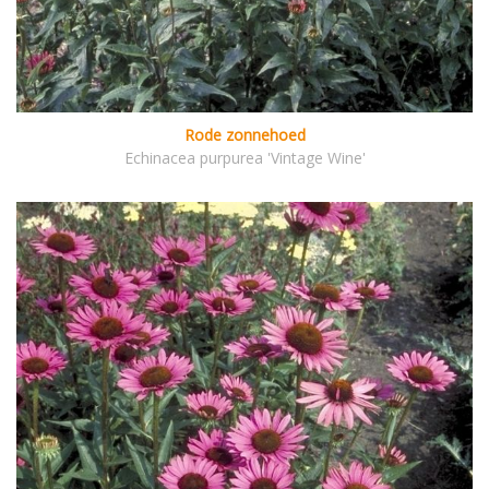
Rode zonnehoed
Echinacea purpurea 'Vintage Wine'