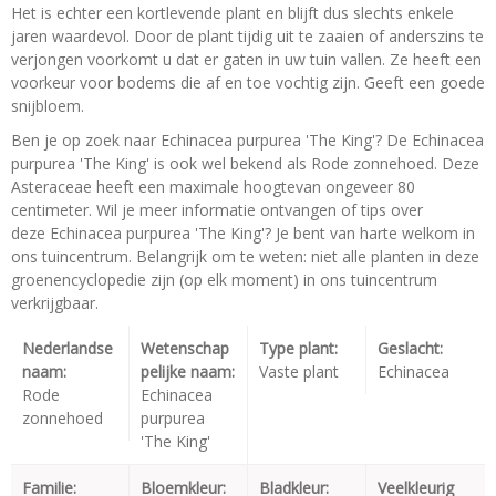
Het is echter een kortlevende plant en blijft dus slechts enkele
jaren waardevol. Door de plant tijdig uit te zaaien of anderszins te
verjongen voorkomt u dat er gaten in uw tuin vallen. Ze heeft een
voorkeur voor bodems die af en toe vochtig zijn. Geeft een goede
snijbloem.
Ben je op zoek naar Echinacea purpurea 'The King'? De Echinacea
purpurea 'The King' is ook wel bekend als Rode zonnehoed. Deze
Asteraceae heeft een maximale hoogtevan ongeveer 80
centimeter. Wil je meer informatie ontvangen of tips over
deze Echinacea purpurea 'The King'? Je bent van harte welkom in
ons tuincentrum. Belangrijk om te weten: niet alle planten in deze
groenencyclopedie zijn (op elk moment) in ons tuincentrum
verkrijgbaar.
Nederlandse
Wetenschap
Type plant:
Geslacht:
naam:
pelijke naam:
Vaste plant
Echinacea
Rode
Echinacea
zonnehoed
purpurea
'The King'
Familie:
Bloemkleur:
Bladkleur:
Veelkleurig