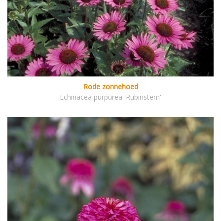
Rode zonnehoed
Echinacea purpurea 'Rubinstern'