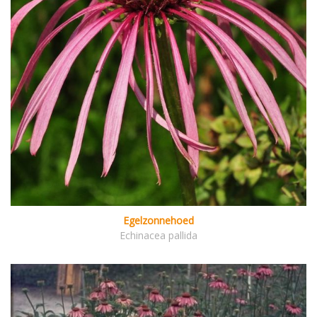
Egelzonnehoed
Echinacea pallida