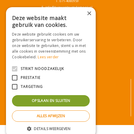
T.
071-4080959
E.
info@tuincentrumdemooij.nl
×
Deze website maakt
gebruik van cookies.
Download onze App!
Deze website gebruikt cookies om uw
gebruikerservaring te verbeteren. Door
onze website te gebruiken, stemt u in met
alle cookies in overeenstemming met ons
Cookiebeleid.
Lees verder
STRIKT NOODZAKELIJK
PRESTATIE
© Tuincentrum De Mooij
TARGETING
Algemene voorwaarden
Privacy statement
OPSLAAN EN SLUITEN
Bezorginformatie
Betaalinformatie
ALLES AFWIJZEN
Privacy policy
Green Solutions
|
Tuincentrum Overzicht
DETAILS WEERGEVEN