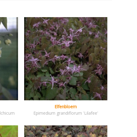
Elfenbloem
lchicum
Epimedium grandiflorum 'Lilafee'