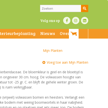
Volg ons op
nterieurbeplanting
Nieuws
Over ons
Mijn Planten
Voeg toe aan Mijn Planten
Berberidaceae. De bloemkleur is geel en de bloeitijd is
n en ongeveer 30 cm. hoog. De volwassen hoogte van
uur tot -25 gr. C. en blijft de gehele winter groen. De
 Is ruim verkrijgbaar.
e (vrijwel) volwassen bomen en heesters. Verlangt een
jke bodem met weinig boomwortels in haar nabijheid.
 rotstuin en op plaatsen met iets meer zon. De bodem