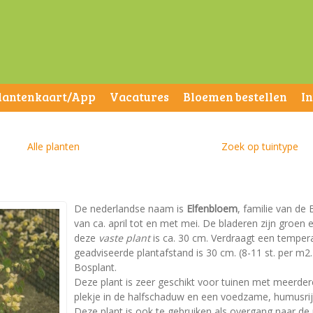
lantenkaart/App
Vacatures
Bloemen bestellen
I
Alle planten
Zoek op tuintype
De nederlandse naam is
Elfenbloem
, familie van de 
van ca. april tot en met mei. De bladeren zijn groe
deze
vaste plant
is ca. 30 cm. Verdraagt een temperat
geadviseerde plantafstand is 30 cm. (8-11 st. per m2.)
Bosplant.
Deze plant is zeer geschikt voor tuinen met meerder
plekje in de halfschaduw en een voedzame, humusri
Deze plant is ook te gebruiken als overgang naar de