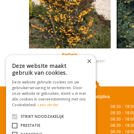
Berberis
×
Berberis x lologensis 'Apricot Queen'
Deze website maakt
gebruik van cookies.
Deze website gebruikt cookies om uw
gebruikerservaring te verbeteren. Door
onze website te gebruiken, stemt u in met
Openingstijden
alle cookies in overeenstemming met ons
Cookiebeleid.
Lees verder
Maandag
08:30 - 18:0
Dinsdag
08:30 - 18:0
STRIKT NOODZAKELIJK
Woensdag
08:30 - 18:0
Donderdag
08:30 - 18:0
PRESTATIE
Vrijdag
08:30 - 18:0