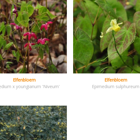
Elfenbloem
Elfenbloem
edium x youngianum 'Niveum'
Epimedium sulphureum