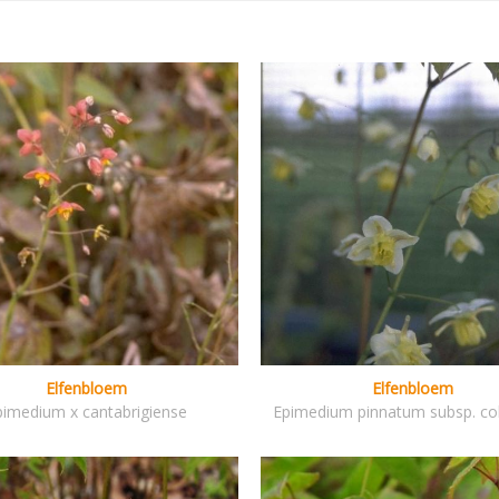
Elfenbloem
Elfenbloem
pimedium x cantabrigiense
Epimedium pinnatum subsp. co