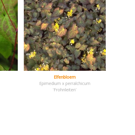
Elfenbloem
Epimedium x perralchicum
'Frohnleiten'