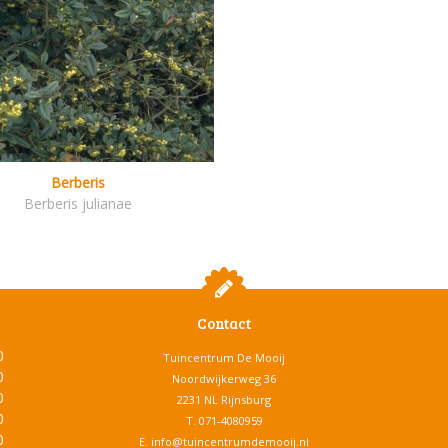
Berberis
Berberis julianae
Contact
0
Tuincentrum De Mooij
0
Noordwijkerweg 36
0
2231 NL Rijnsburg
0
T.
071-4080959
0
E.
info@tuincentrumdemooij.nl