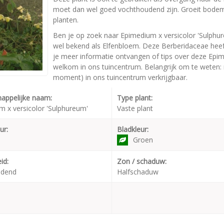
moet dan wel goed vochthoudend zijn. Groeit bode
planten.
Ben je op zoek naar Epimedium x versicolor 'Sulphu
wel bekend als Elfenbloem. Deze Berberidaceae hee
je meer informatie ontvangen of tips over deze Epim
welkom in ons tuincentrum. Belangrijk om te weten: n
moment) in ons tuincentrum verkrijgbaar.
appelijke naam:
Type plant:
 x versicolor 'Sulphureum'
Vaste plant
ur:
Bladkleur:
Groen
id:
Zon / schaduw:
udend
Halfschaduw