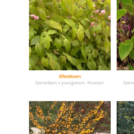
Elfenbloem
Epimedium x youngianum 'Roseum'
Epim