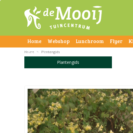
Home
Webshop
Lunchroom
Flyer
K
Home
Contact
>
Plantengids
Plantengids