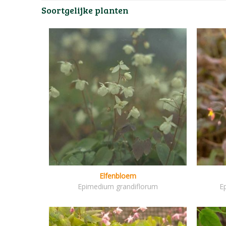
Soortgelijke planten
Elfenbloem
Epimedium grandiflorum
E