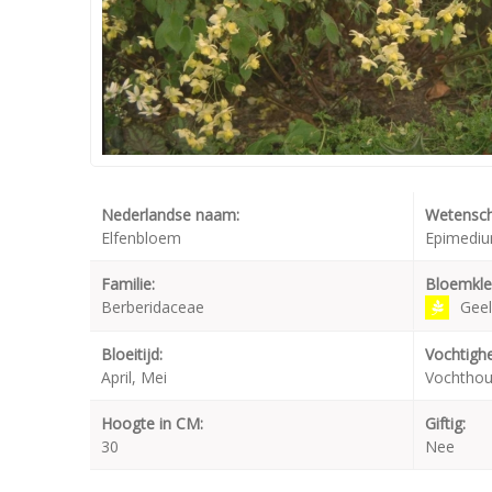
Nederlandse naam:
Wetensch
Elfenbloem
Epimedium
Familie:
Bloemkle
Berberidaceae
Geel
Bloeitijd:
Vochtighe
April, Mei
Vochtho
Hoogte in CM:
Giftig:
30
Nee