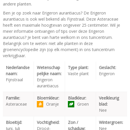
andere planten.
Ben je op zoek naar Erigeron aurantiacus? De Erigeron
aurantiacus is ook wel bekend als Fijnstraal. Deze Asteraceae
heeft een maximale hoogtevan ongeveer 25 centimeter. Wil je
meer informatie ontvangen of tips over deze Erigeron
aurantiacus? Je bent van harte welkom in ons tuincentrum.
Belangrijk om te weten: niet alle planten in deze
groenencyclopedie zijn (op elk moment) in ons tuincentrum
verkrijgbaar.
Nederlandse
Wetenschap
Type plant:
Geslacht:
naam:
pelijke naam:
Vaste plant
Erigeron
Fijnstraal
Erigeron
aurantiacus
Familie:
Bloemkleur:
Bladkleur:
Veelkleurig
Asteraceae
Oranje
Groen
blad:
Nee
Bloeitijd:
Vochtigheid:
Zon /
Wintergroen:
Juni, Juli
Droog-
schaduw:
Nee