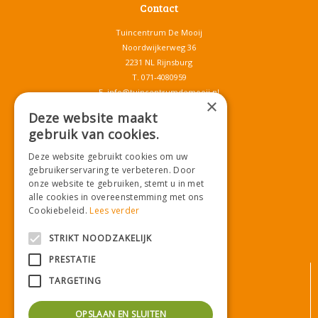
Contact
Tuincentrum De Mooij
Noordwijkerweg 36
2231 NL Rijnsburg
T.
071-4080959
E.
info@tuincentrumdemooij.nl
×
Deze website maakt
gebruik van cookies.
Download onze App!
Deze website gebruikt cookies om uw
gebruikerservaring te verbeteren. Door
onze website te gebruiken, stemt u in met
alle cookies in overeenstemming met ons
Cookiebeleid.
Lees verder
STRIKT NOODZAKELIJK
PRESTATIE
© Tuincentrum De Mooij
TARGETING
Algemene voorwaarden
Privacy statement
OPSLAAN EN SLUITEN