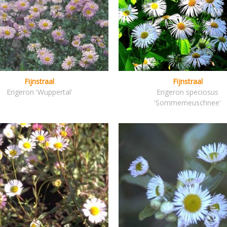
Fijnstraal
Fijnstraal
Erigeron 'Wuppertal'
Erigeron speciosus
'Sommerneuschnee'