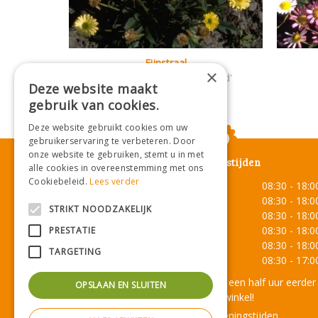
Fijnstraal
×
Erigeron aureus 'Canary Bird'
Deze website maakt
gebruik van cookies.
Deze website gebruikt cookies om uw
gebruikerservaring te verbeteren. Door
onze website te gebruiken, stemt u in met
Openingstijden
alle cookies in overeenstemming met ons
Cookiebeleid.
Lees verder
Maandag
08:30 - 18:0
Dinsdag
08:30 - 18:0
STRIKT NOODZAKELIJK
Woensdag
08:30 - 18:0
Donderdag
08:30 - 18:0
PRESTATIE
Vrijdag
08:30 - 18:0
TARGETING
Zaterdag
08:30 - 17:0
Onze lunchroom sluit een half uur eerder
OPSLAAN EN SLUITEN
dan de winkel!
Toon alle openingstijden