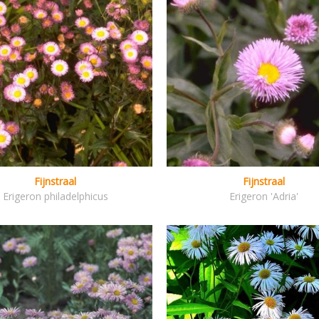
Fijnstraal
Fijnstraal
Erigeron philadelphicus
Erigeron 'Adria'