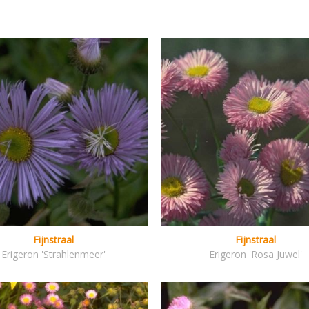
Fijnstraal
Fijnstraal
Erigeron 'Strahlenmeer'
Erigeron 'Rosa Juwel'