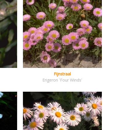
Fijnstraal
Erigeron 'Four Winds'