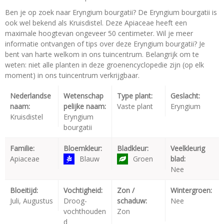
Ben je op zoek naar Eryngium bourgatii? De Eryngium bourgatii is
ook wel bekend als Kruisdistel. Deze Apiaceae heeft een
maximale hoogtevan ongeveer 50 centimeter. Wil je meer
informatie ontvangen of tips over deze Eryngium bourgatii? Je
bent van harte welkom in ons tuincentrum. Belangrijk om te
weten: niet alle planten in deze groenencyclopedie zijn (op elk
moment) in ons tuincentrum verkrijgbaar.
Nederlandse
Wetenschap
Type plant:
Geslacht:
naam:
pelijke naam:
Vaste plant
Eryngium
Kruisdistel
Eryngium
bourgatii
Familie:
Bloemkleur:
Bladkleur:
Veelkleurig
Apiaceae
Blauw
Groen
blad:
Nee
Bloeitijd:
Vochtigheid:
Zon /
Wintergroen:
Juli, Augustus
Droog-
schaduw:
Nee
vochthouden
Zon
d