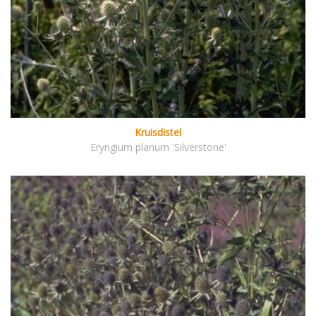
Kruisdistel
Eryngium planum 'Silverstone'