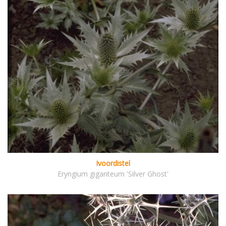
Ivoordistel
Eryngium giganteum 'Silver Ghost'