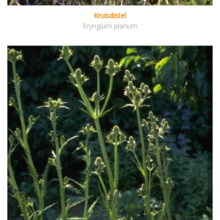
Kruisdistel
Eryngium planum