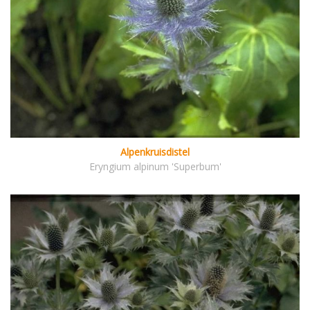
Alpenkruisdistel
Eryngium alpinum 'Superbum'