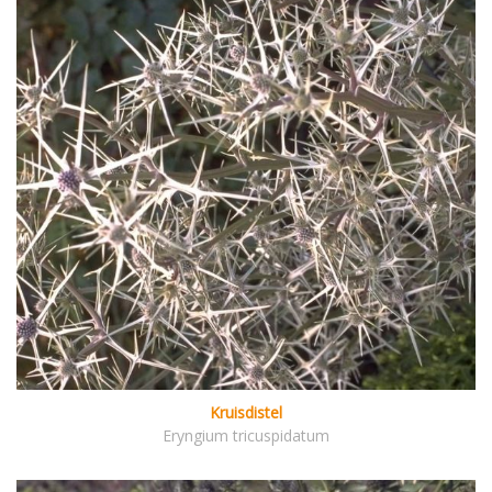
Kruisdistel
Eryngium tricuspidatum