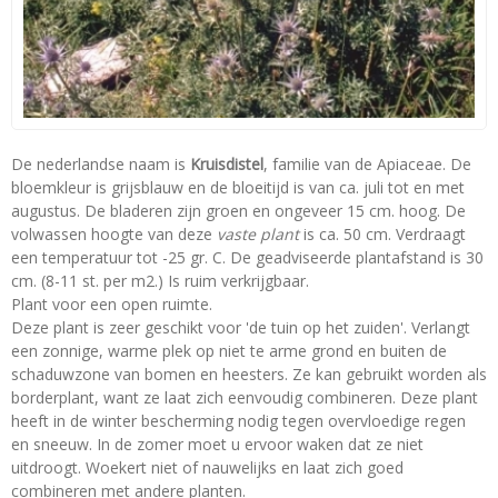
De nederlandse naam is
Kruisdistel
, familie van de Apiaceae. De
bloemkleur is grijsblauw en de bloeitijd is van ca. juli tot en met
augustus. De bladeren zijn groen en ongeveer 15 cm. hoog. De
volwassen hoogte van deze
vaste plant
is ca. 50 cm. Verdraagt
een temperatuur tot -25 gr. C. De geadviseerde plantafstand is 30
cm. (8-11 st. per m2.) Is ruim verkrijgbaar.
Plant voor een open ruimte.
Deze plant is zeer geschikt voor 'de tuin op het zuiden'. Verlangt
een zonnige, warme plek op niet te arme grond en buiten de
schaduwzone van bomen en heesters. Ze kan gebruikt worden als
borderplant, want ze laat zich eenvoudig combineren. Deze plant
heeft in de winter bescherming nodig tegen overvloedige regen
en sneeuw. In de zomer moet u ervoor waken dat ze niet
uitdroogt. Woekert niet of nauwelijks en laat zich goed
combineren met andere planten.