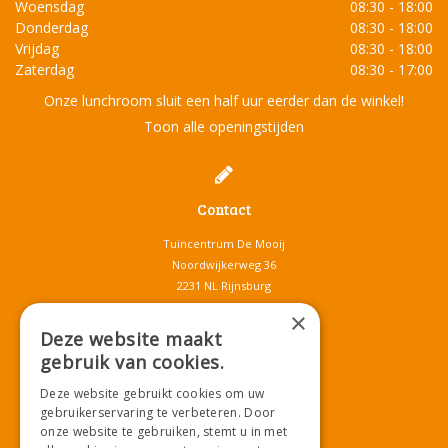
Woensdag
08:30 - 18:00
Donderdag
08:30 - 18:00
Vrijdag
08:30 - 18:00
Zaterdag
08:30 - 17:00
Onze lunchroom sluit een half uur eerder dan de winkel!
Toon alle openingstijden
Contact
Tuincentrum De Mooij
Noordwijkerweg 36
2231 NL Rijnsburg
T.
071-4080959
×
E.
info@tuincentrumdemooij.nl
Deze website maakt
gebruik van cookies.
Deze website gebruikt cookies om uw
Download onze App!
gebruikerservaring te verbeteren. Door
onze website te gebruiken, stemt u in met