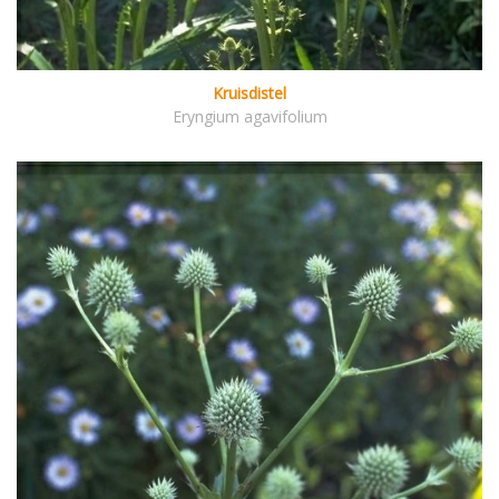
Kruisdistel
Eryngium agavifolium