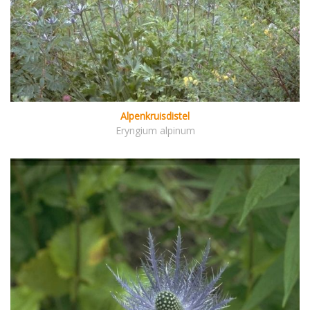
Alpenkruisdistel
Eryngium alpinum