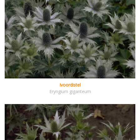
Ivoordistel
Eryngium giganteum