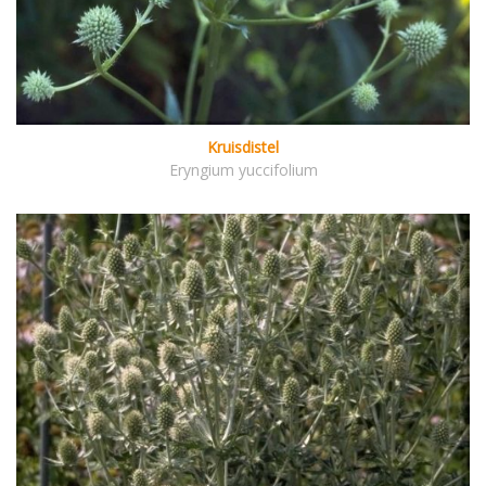
Kruisdistel
Eryngium yuccifolium