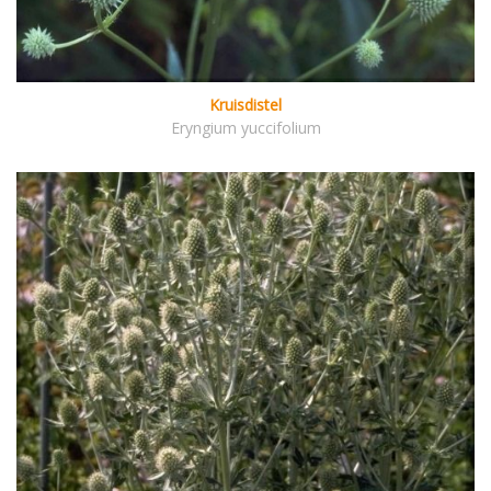
Kruisdistel
Eryngium yuccifolium