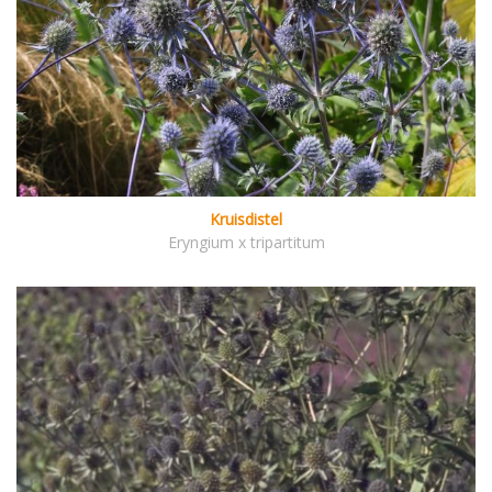
Kruisdistel
Eryngium x tripartitum