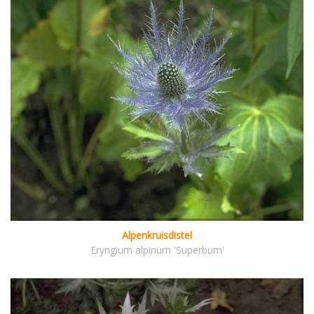
Alpenkruisdistel
Eryngium alpinum 'Superbum'