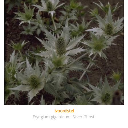
Ivoordistel
Eryngium giganteum 'Silver Ghost'