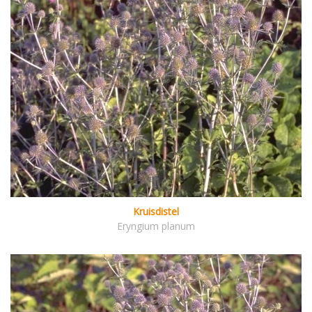
Kruisdistel
Eryngium planum