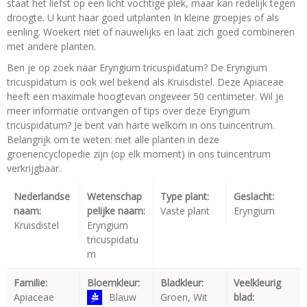
staat het liefst op een licht vochtige plek, maar kan redelijk tegen
droogte. U kunt haar goed uitplanten In kleine groepjes of als
eenling. Woekert niet of nauwelijks en laat zich goed combineren
met andere planten.
Ben je op zoek naar Eryngium tricuspidatum? De Eryngium
tricuspidatum is ook wel bekend als Kruisdistel. Deze Apiaceae
heeft een maximale hoogtevan ongeveer 50 centimeter. Wil je
meer informatie ontvangen of tips over deze Eryngium
tricuspidatum? Je bent van harte welkom in ons tuincentrum.
Belangrijk om te weten: niet alle planten in deze
groenencyclopedie zijn (op elk moment) in ons tuincentrum
verkrijgbaar.
Nederlandse
Wetenschap
Type plant:
Geslacht:
naam:
pelijke naam:
Vaste plant
Eryngium
Kruisdistel
Eryngium
tricuspidatu
m
Familie:
Bloemkleur:
Bladkleur:
Veelkleurig
Apiaceae
Blauw
Groen, Wit
blad: