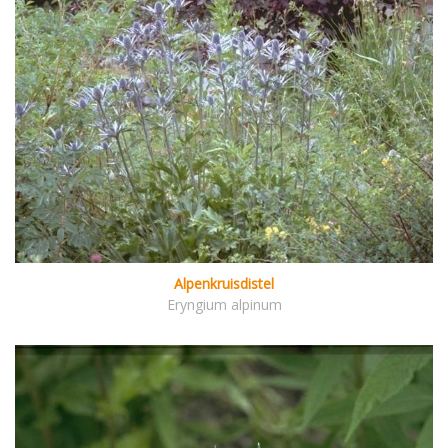
Alpenkruisdistel
Eryngium alpinum