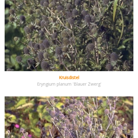
Kruisdistel
Eryngium planum 'Blauer Zwerg'