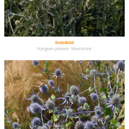
Kruisdistel
Eryngium planum 'Silverstone'