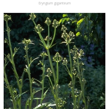
Eryngium giganteum