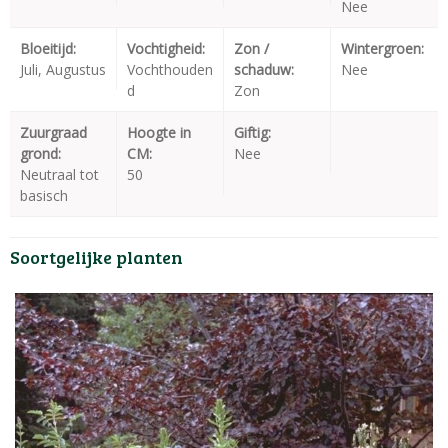
Nee
Bloeitijd:
Vochtigheid:
Zon /
Wintergroen:
Juli, Augustus
Vochthouden
schaduw:
Nee
d
Zon
Zuurgraad
Hoogte in
Giftig:
grond:
CM:
Nee
Neutraal tot
50
basisch
Soortgelijke planten