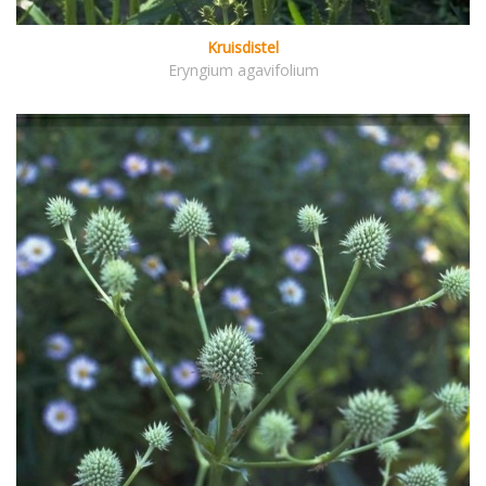
Kruisdistel
Eryngium agavifolium