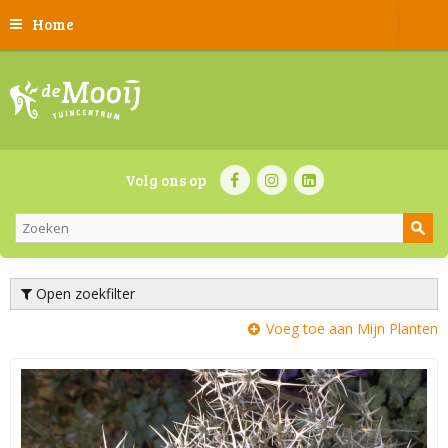
Home
Volg ons op
Open zoekfilter
Voeg toe aan Mijn Planten