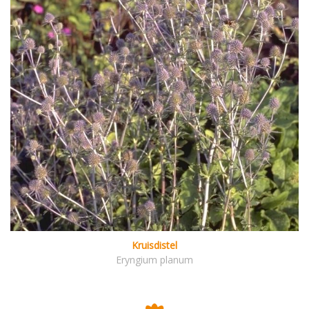
Kruisdistel
Eryngium planum