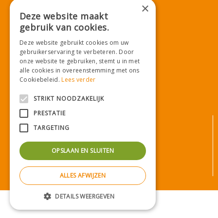
×
Deze website maakt
gebruik van cookies.
Download onze App!
Deze website gebruikt cookies om uw
gebruikerservaring te verbeteren. Door
onze website te gebruiken, stemt u in met
alle cookies in overeenstemming met ons
Cookiebeleid.
Lees verder
STRIKT NOODZAKELIJK
PRESTATIE
© Tuincentrum De Mooij
TARGETING
Algemene voorwaarden
Privacy statement
OPSLAAN EN SLUITEN
Bezorginformatie
Betaalinformatie
ALLES AFWIJZEN
Privacy policy
Green Solutions
|
Tuincentrum Overzicht
DETAILS WEERGEVEN